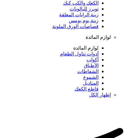
الكعك والكب كيك
توبرز للبالونات
زينة الرايات المعلقة
زينة بوم بومس
قصاصات الورق الملونة
لوازم المائدة
لوازم المائدة
أدوات تناول الطعام
أكواب
الأطباق
الشفاطات
الشموع
المناديل
قاطع الكعك
إظهار الكل