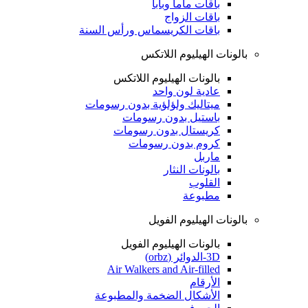
باقات ماما وبابا
باقات الزواج
باقات الكريسماس ورأس السنة
بالونات الهيليوم اللاتكس
بالونات الهيليوم اللاتكس
عادية لون واحد
ميتاليك ولؤلؤية بدون رسومات
باستيل بدون رسومات
كريستال بدون رسومات
كروم بدون رسومات
ماربل
بالونات النثار
القلوب
مطبوعة
بالونات الهيليوم الفويل
بالونات الهيليوم الفويل
3D-الدوائر (orbz)
Air Walkers and Air-filled
الأرقام
الأشكال الضخمة والمطبوعة