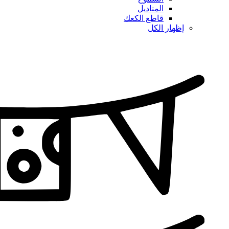
المناديل
قاطع الكعك
إظهار الكل