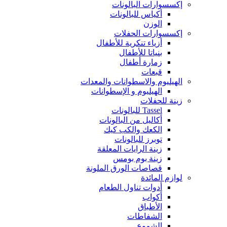
إكسسوارات البالونات
أكياس للبالونات
الوزن
إكسسوارات الحفلات
أزياء تنكرية للأطفال
بنياتا للأطفال
زمارة أطفال
قبعات
الهيليوم والاسطوانات والمعدات
الهيليوم و الإسطوانات
زينة للحفلات
Tassel للبالونات
أكاليل من البالونات
الكعك والكب كيك
توبرز للبالونات
زينة الرايات المعلقة
زينة بوم بومس
قصاصات الورق الملونة
لوازم المائدة
أدوات تناول الطعام
أكواب
الأطباق
الشفاطات
الشموع