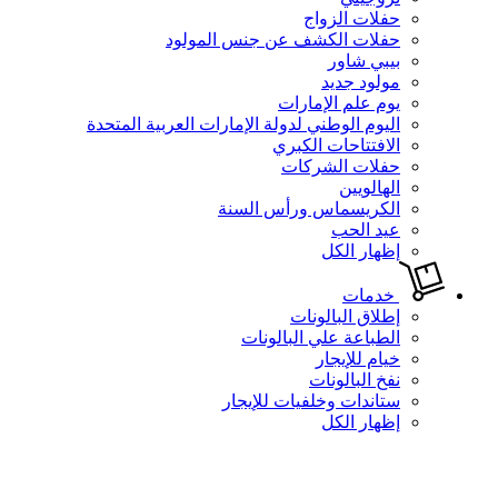
حفلات الزواج
حفلات الكشف عن جنس المولود
بيبي شاور
مولود جديد
يوم علم الإمارات
اليوم الوطني لدولة الإمارات العربية المتحدة
الافتتاحات الكبري
حفلات الشركات
الهالويين
الكريسماس ورأس السنة
عيد الحب
إظهار الكل
خدمات
إطلاق البالونات
الطباعة علي البالونات
خيام للإيجار
نفخ البالونات
ستاندات وخلفيات للإيجار
إظهار الكل