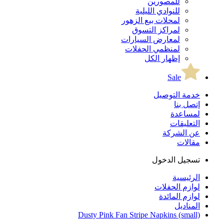
للمصورين
للنوادي الليلية
لمحلات بيع الزهور
لمراكز التسوق
لمعارض السيارات
لمنظمي الحفلات
إظهار الكل
Sale
خدمة التوصيل
إتصل بنا
لمساعدة
التعليقات
عن الشركة
مقالات
تسجيل الدخول
الرئيسية
لوازم الحفلات
لوازم المائدة
المناديل
Dusty Pink Fan Stripe Napkins (small)