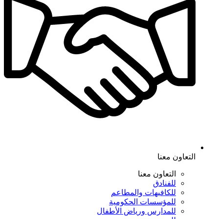
التعاون معنا
التعاون معنا
للفنادق
للكافيهات والمطاعم
للمؤسسات الحكومية
للمدارس ورياض الأطفال