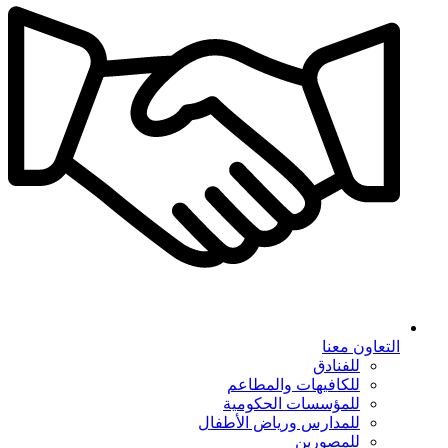
التعاون معنا
للفنادق
للكافيهات والمطاعم
للمؤسسات الحكومية
للمدارس ورياض الأطفال
للمصورين