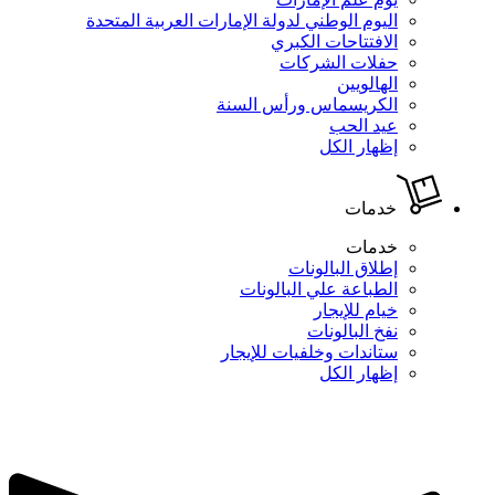
اليوم الوطني لدولة الإمارات العربية المتحدة
الافتتاحات الكبري
حفلات الشركات
الهالويين
الكريسماس ورأس السنة
عيد الحب
إظهار الكل
خدمات
خدمات
إطلاق البالونات
الطباعة علي البالونات
خيام للإيجار
نفخ البالونات
ستاندات وخلفيات للإيجار
إظهار الكل