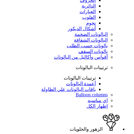
الحروف
الدائرية
العبارات
القلوب
نجوم
أشكال الديكور
البالونات الضخمة
البالونات الشفافة
بالونات حسب الطلب
بالونات السقف
أقواس وأكاليل من البالونات
ترتيبات البالونات
ترتيبات البالونات
أعمدة البالونات
باقات البالونات علي الطاولة
Balloon columns
اي مناسبه
إظهار الكل
الزهور والحلويات