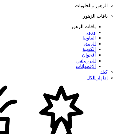
الزهور والحلويات
باقات الزهور
باقات الزهور
ورود
الفاونيا
الزنبق
الكوبية
أقحوان
البروتياس
الإقحوانات
كيك
إظهار الكل