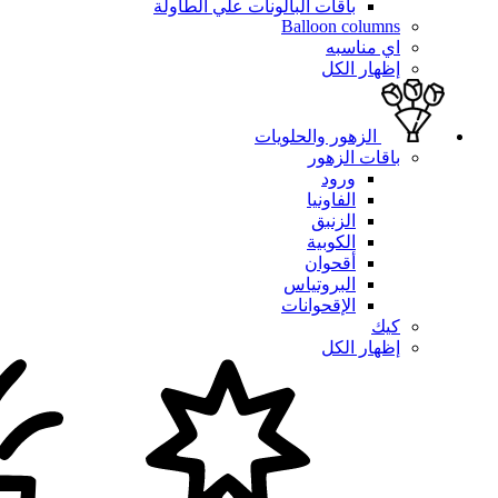
باقات البالونات علي الطاولة
Balloon columns
اي مناسبه
إظهار الكل
الزهور والحلويات
باقات الزهور
ورود
الفاونيا
الزنبق
الكوبية
أقحوان
البروتياس
الإقحوانات
كيك
إظهار الكل