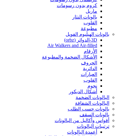
كروم بدون رسومات
ماربل
بالونات النثار
القلوب
مطبوعة
بالونات الهيليوم الفويل
3D-الدوائر (orbz)
Air Walkers and Air-filled
الأرقام
الأشكال الضخمة والمطبوعة
الحروف
الدائرية
العبارات
القلوب
نجوم
أشكال الديكور
البالونات الضخمة
البالونات الشفافة
بالونات حسب الطلب
بالونات السقف
أقواس وأكاليل من البالونات
ترتيبات البالونات
أعمدة البالونات