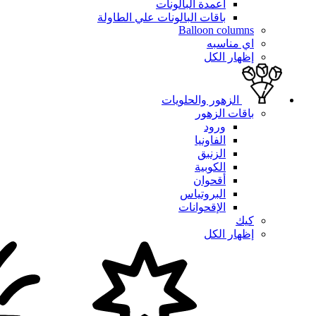
أعمدة البالونات
باقات البالونات علي الطاولة
Balloon columns
اي مناسبه
إظهار الكل
الزهور والحلويات
باقات الزهور
ورود
الفاونيا
الزنبق
الكوبية
أقحوان
البروتياس
الإقحوانات
كيك
إظهار الكل