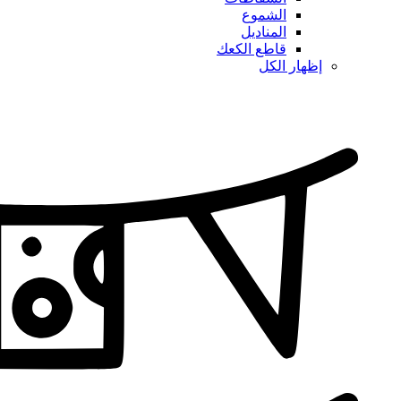
الشموع
المناديل
قاطع الكعك
إظهار الكل