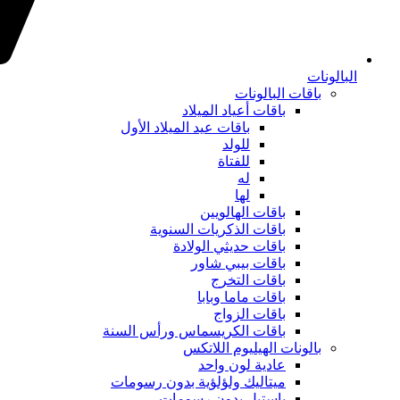
البالونات
باقات البالونات
باقات أعياد الميلاد
باقات عيد الميلاد الأول
للولد
للفتاة
له
لها
باقات الهالويين
باقات الذكريات السنوية
باقات حديثي الولادة
باقات بيبي شاور
باقات التخرج
باقات ماما وبابا
باقات الزواج
باقات الكريسماس ورأس السنة
بالونات الهيليوم اللاتكس
عادية لون واحد
ميتاليك ولؤلؤية بدون رسومات
باستيل بدون رسومات