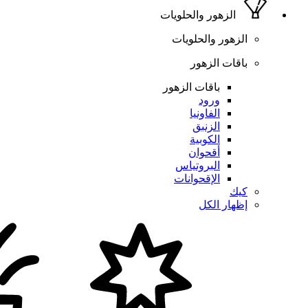
الزهور والحلويات
الزهور والحلويات
باقات الزهور
باقات الزهور
ورود
الفاونيا
الزنبق
الكوبية
أقحوان
البروتياس
الإقحوانات
كيك
إظهار الكل