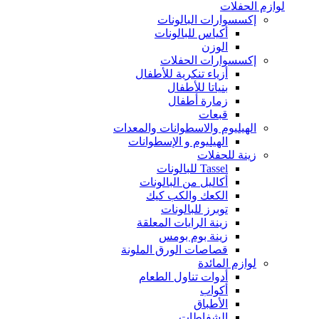
لوازم الحفلات
إكسسوارات البالونات
أكياس للبالونات
الوزن
إكسسوارات الحفلات
أزياء تنكرية للأطفال
بنياتا للأطفال
زمارة أطفال
قبعات
الهيليوم والاسطوانات والمعدات
الهيليوم و الإسطوانات
زينة للحفلات
Tassel للبالونات
أكاليل من البالونات
الكعك والكب كيك
توبرز للبالونات
زينة الرايات المعلقة
زينة بوم بومس
قصاصات الورق الملونة
لوازم المائدة
أدوات تناول الطعام
أكواب
الأطباق
الشفاطات