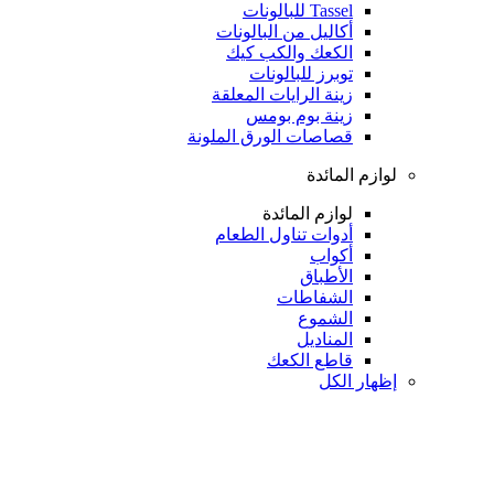
Tassel للبالونات
أكاليل من البالونات
الكعك والكب كيك
توبرز للبالونات
زينة الرايات المعلقة
زينة بوم بومس
قصاصات الورق الملونة
لوازم المائدة
لوازم المائدة
أدوات تناول الطعام
أكواب
الأطباق
الشفاطات
الشموع
المناديل
قاطع الكعك
إظهار الكل