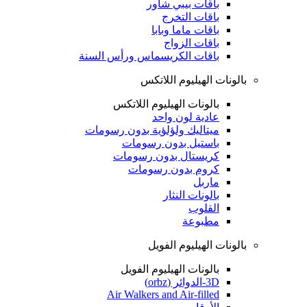
باقات بيبي شاور
باقات التخرج
باقات ماما وبابا
باقات الزواج
باقات الكريسماس ورأس السنة
بالونات الهيليوم اللاتكس
بالونات الهيليوم اللاتكس
عادية لون واحد
ميتاليك ولؤلؤية بدون رسومات
باستيل بدون رسومات
كريستال بدون رسومات
كروم بدون رسومات
ماربل
بالونات النثار
القلوب
مطبوعة
بالونات الهيليوم الفويل
بالونات الهيليوم الفويل
3D-الدوائر (orbz)
Air Walkers and Air-filled