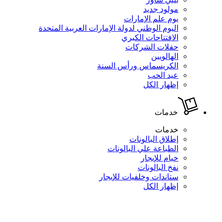
مولود جديد
يوم علم الإمارات
اليوم الوطني لدولة الإمارات العربية المتحدة
الافتتاحات الكبري
حفلات الشركات
الهالويين
الكريسماس ورأس السنة
عيد الحب
إظهار الكل
خدمات
خدمات
إطلاق البالونات
الطباعة علي البالونات
خيام للإيجار
نفخ البالونات
ستاندات وخلفيات للإيجار
إظهار الكل