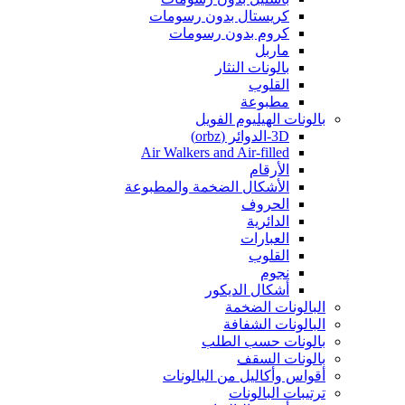
كريستال بدون رسومات
كروم بدون رسومات
ماربل
بالونات النثار
القلوب
مطبوعة
بالونات الهيليوم الفويل
3D-الدوائر (orbz)
Air Walkers and Air-filled
الأرقام
الأشكال الضخمة والمطبوعة
الحروف
الدائرية
العبارات
القلوب
نجوم
أشكال الديكور
البالونات الضخمة
البالونات الشفافة
بالونات حسب الطلب
بالونات السقف
أقواس وأكاليل من البالونات
ترتيبات البالونات