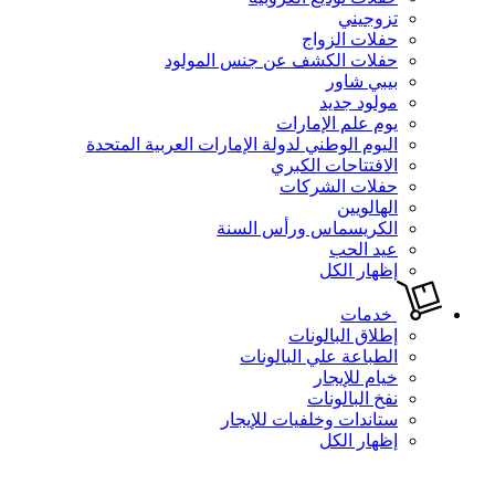
تزوجيني
حفلات الزواج
حفلات الكشف عن جنس المولود
بيبي شاور
مولود جديد
يوم علم الإمارات
اليوم الوطني لدولة الإمارات العربية المتحدة
الافتتاحات الكبري
حفلات الشركات
الهالويين
الكريسماس ورأس السنة
عيد الحب
إظهار الكل
خدمات
إطلاق البالونات
الطباعة علي البالونات
خيام للإيجار
نفخ البالونات
ستاندات وخلفيات للإيجار
إظهار الكل