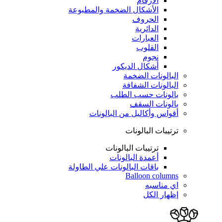
الأرقام
الأشكال الضخمة والمطبوعة
الحروف
الدائرية
العبارات
القلوب
نجوم
أشكال الديكور
البالونات الضخمة
البالونات الشفافة
بالونات حسب الطلب
بالونات السقف
أقواس وأكاليل من البالونات
ترتيبات البالونات
ترتيبات البالونات
أعمدة البالونات
باقات البالونات علي الطاولة
Balloon columns
اي مناسبه
إظهار الكل