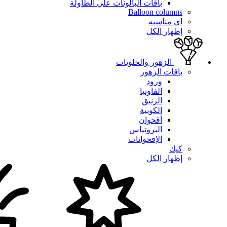
باقات البالونات علي الطاولة
Balloon columns
اي مناسبه
إظهار الكل
الزهور والحلويات
باقات الزهور
ورود
الفاونيا
الزنبق
الكوبية
أقحوان
البروتياس
الإقحوانات
كيك
إظهار الكل