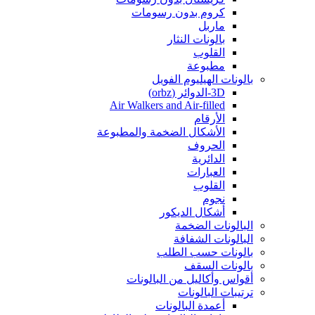
كروم بدون رسومات
ماربل
بالونات النثار
القلوب
مطبوعة
بالونات الهيليوم الفويل
3D-الدوائر (orbz)
Air Walkers and Air-filled
الأرقام
الأشكال الضخمة والمطبوعة
الحروف
الدائرية
العبارات
القلوب
نجوم
أشكال الديكور
البالونات الضخمة
البالونات الشفافة
بالونات حسب الطلب
بالونات السقف
أقواس وأكاليل من البالونات
ترتيبات البالونات
أعمدة البالونات