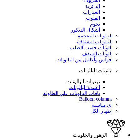
الحروف
الدائرية
العبارات
القلوب
نجوم
أشكال الديكور
البالونات الضخمة
البالونات الشفافة
بالونات حسب الطلب
بالونات السقف
أقواس وأكاليل من البالونات
ترتيبات البالونات
ترتيبات البالونات
أعمدة البالونات
باقات البالونات علي الطاولة
Balloon columns
اي مناسبه
إظهار الكل
الزهور والحلويات