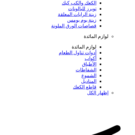
الكعك والكب كيك
توبرز للبالونات
زينة الرايات المعلقة
زينة بوم بومس
قصاصات الورق الملونة
لوازم المائدة
لوازم المائدة
أدوات تناول الطعام
أكواب
الأطباق
الشفاطات
الشموع
المناديل
قاطع الكعك
إظهار الكل