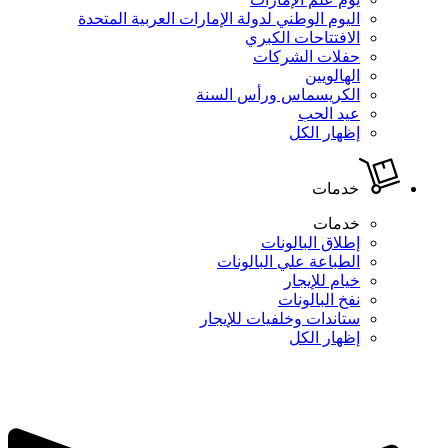
اليوم الوطني لدولة الإمارات العربية المتحدة
الافتتاحات الكبري
حفلات الشركات
الهالويين
الكريسماس ورأس السنة
عيد الحب
إظهار الكل
خدمات
خدمات
إطلاق البالونات
الطباعة علي البالونات
خيام للإيجار
نفخ البالونات
ستاندات وخلفيات للإيجار
إظهار الكل