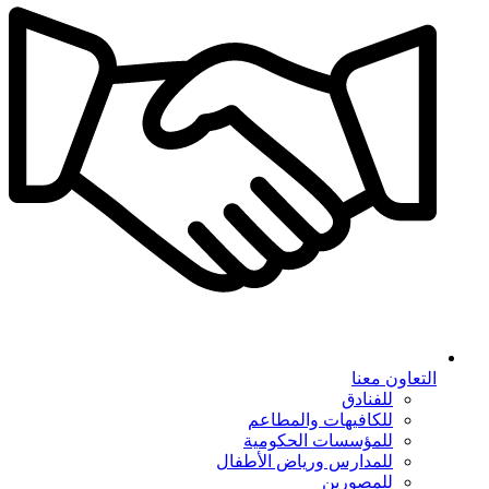
التعاون معنا
للفنادق
للكافيهات والمطاعم
للمؤسسات الحكومية
للمدارس ورياض الأطفال
للمصورين