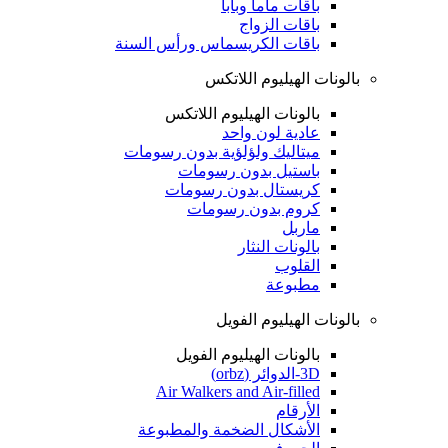
باقات ماما وبابا
باقات الزواج
باقات الكريسماس ورأس السنة
بالونات الهيليوم اللاتكس
بالونات الهيليوم اللاتكس
عادية لون واحد
ميتاليك ولؤلؤية بدون رسومات
باستيل بدون رسومات
كريستال بدون رسومات
كروم بدون رسومات
ماربل
بالونات النثار
القلوب
مطبوعة
بالونات الهيليوم الفويل
بالونات الهيليوم الفويل
3D-الدوائر (orbz)
Air Walkers and Air-filled
الأرقام
الأشكال الضخمة والمطبوعة