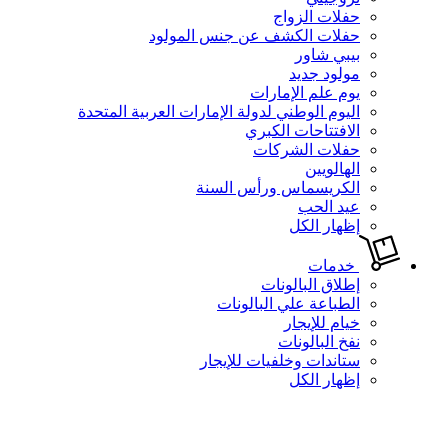
حفلات الزواج
حفلات الكشف عن جنس المولود
بيبي شاور
مولود جديد
يوم علم الإمارات
اليوم الوطني لدولة الإمارات العربية المتحدة
الافتتاحات الكبري
حفلات الشركات
الهالويين
الكريسماس ورأس السنة
عيد الحب
إظهار الكل
خدمات
إطلاق البالونات
الطباعة علي البالونات
خيام للإيجار
نفخ البالونات
ستاندات وخلفيات للإيجار
إظهار الكل