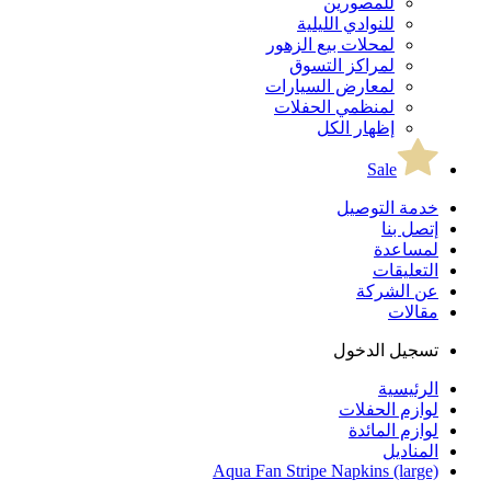
للمصورين
للنوادي الليلية
لمحلات بيع الزهور
لمراكز التسوق
لمعارض السيارات
لمنظمي الحفلات
إظهار الكل
Sale
خدمة التوصيل
إتصل بنا
لمساعدة
التعليقات
عن الشركة
مقالات
تسجيل الدخول
الرئيسية
لوازم الحفلات
لوازم المائدة
المناديل
Aqua Fan Stripe Napkins (large)