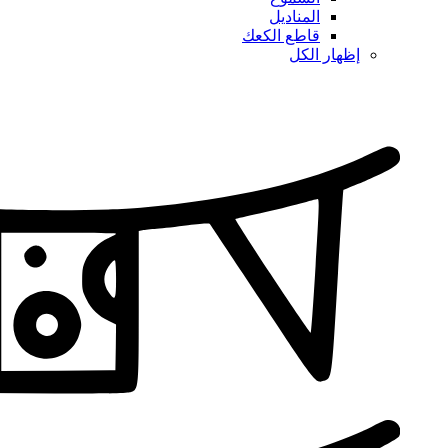
المناديل
قاطع الكعك
إظهار الكل