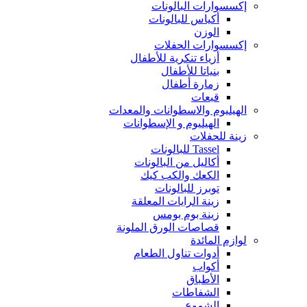
إكسسوارات البالونات
أكياس للبالونات
الوزن
إكسسوارات الحفلات
أزياء تنكرية للأطفال
بنياتا للأطفال
زمارة أطفال
قبعات
الهيليوم والاسطوانات والمعدات
الهيليوم و الإسطوانات
زينة للحفلات
Tassel للبالونات
أكاليل من البالونات
الكعك والكب كيك
توبرز للبالونات
زينة الرايات المعلقة
زينة بوم بومس
قصاصات الورق الملونة
لوازم المائدة
أدوات تناول الطعام
أكواب
الأطباق
الشفاطات
الشموع