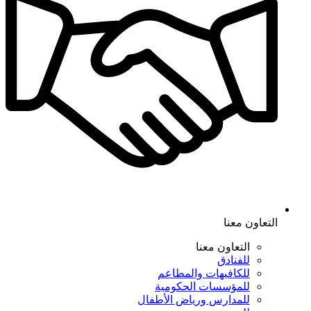
التعاون معنا
التعاون معنا
للفنادق
للكافيهات والمطاعم
للمؤسسات الحكومية
للمدارس ورياض الأطفال