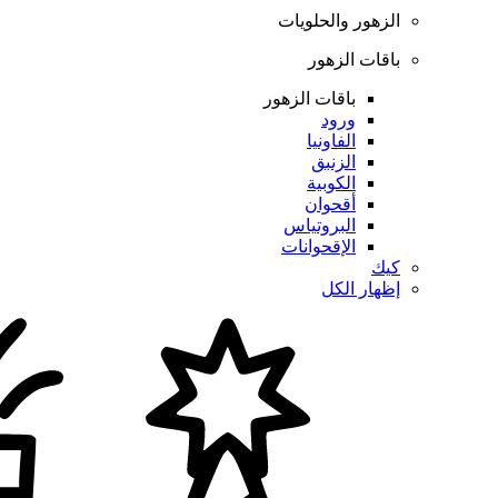
الزهور والحلويات
باقات الزهور
باقات الزهور
ورود
الفاونيا
الزنبق
الكوبية
أقحوان
البروتياس
الإقحوانات
كيك
إظهار الكل