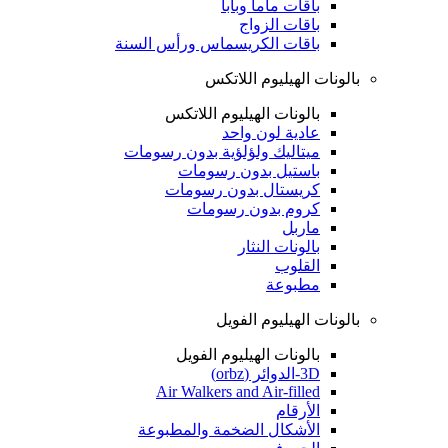
باقات ماما وبابا
باقات الزواج
باقات الكريسماس ورأس السنة
بالونات الهيليوم اللاتكس
بالونات الهيليوم اللاتكس
عادية لون واحد
ميتاليك ولؤلؤية بدون رسومات
باستيل بدون رسومات
كريستال بدون رسومات
كروم بدون رسومات
ماربل
بالونات النثار
القلوب
مطبوعة
بالونات الهيليوم الفويل
بالونات الهيليوم الفويل
3D-الدوائر (orbz)
Air Walkers and Air-filled
الأرقام
الأشكال الضخمة والمطبوعة