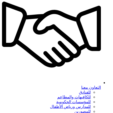
التعاون معنا
للفنادق
للكافيهات والمطاعم
للمؤسسات الحكومية
للمدارس ورياض الأطفال
للمصورين