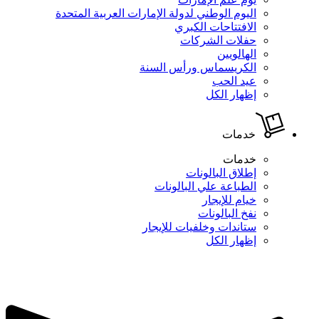
اليوم الوطني لدولة الإمارات العربية المتحدة
الافتتاحات الكبري
حفلات الشركات
الهالويين
الكريسماس ورأس السنة
عيد الحب
إظهار الكل
خدمات
خدمات
إطلاق البالونات
الطباعة علي البالونات
خيام للإيجار
نفخ البالونات
ستاندات وخلفيات للإيجار
إظهار الكل