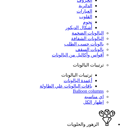
الحروف
الدائرية
العبارات
القلوب
نجوم
أشكال الديكور
البالونات الضخمة
البالونات الشفافة
بالونات حسب الطلب
بالونات السقف
أقواس وأكاليل من البالونات
ترتيبات البالونات
ترتيبات البالونات
أعمدة البالونات
باقات البالونات علي الطاولة
Balloon columns
اي مناسبه
إظهار الكل
الزهور والحلويات