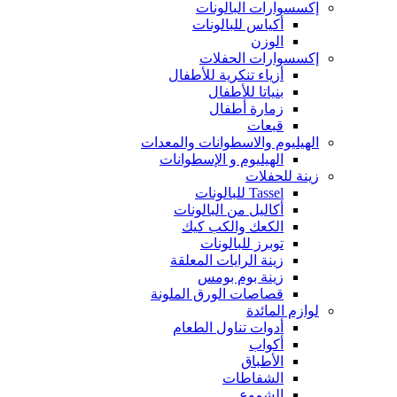
إكسسوارات البالونات
أكياس للبالونات
الوزن
إكسسوارات الحفلات
أزياء تنكرية للأطفال
بنياتا للأطفال
زمارة أطفال
قبعات
الهيليوم والاسطوانات والمعدات
الهيليوم و الإسطوانات
زينة للحفلات
Tassel للبالونات
أكاليل من البالونات
الكعك والكب كيك
توبرز للبالونات
زينة الرايات المعلقة
زينة بوم بومس
قصاصات الورق الملونة
لوازم المائدة
أدوات تناول الطعام
أكواب
الأطباق
الشفاطات
الشموع