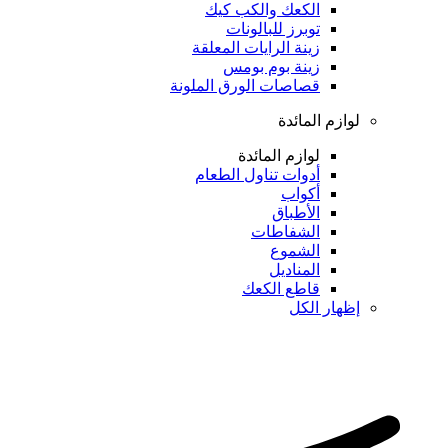
الكعك والكب كيك
توبرز للبالونات
زينة الرايات المعلقة
زينة بوم بومس
قصاصات الورق الملونة
لوازم المائدة
لوازم المائدة
أدوات تناول الطعام
أكواب
الأطباق
الشفاطات
الشموع
المناديل
قاطع الكعك
إظهار الكل