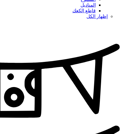
المناديل
قاطع الكعك
إظهار الكل