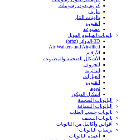
كروم بدون رسومات
ماربل
بالونات النثار
القلوب
مطبوعة
بالونات الهيليوم الفويل
3D-الدوائر (orbz)
Air Walkers and Air-filled
الأرقام
الأشكال الضخمة والمطبوعة
الحروف
الدائرية
العبارات
القلوب
نجوم
أشكال الديكور
البالونات الضخمة
البالونات الشفافة
بالونات حسب الطلب
بالونات السقف
أقواس وأكاليل من البالونات
ترتيبات البالونات
أعمدة البالونات