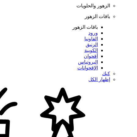
الزهور والحلويات
باقات الزهور
باقات الزهور
ورود
الفاونيا
الزنبق
الكوبية
أقحوان
البروتياس
الإقحوانات
كيك
إظهار الكل