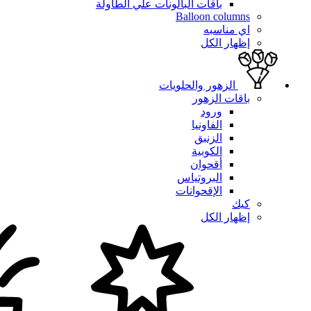
باقات البالونات علي الطاولة
Balloon columns
اي مناسبه
إظهار الكل
الزهور والحلويات
باقات الزهور
ورود
الفاونيا
الزنبق
الكوبية
أقحوان
البروتياس
الإقحوانات
كيك
إظهار الكل