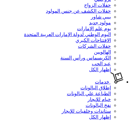
حفلات الزواج
حفلات الكشف عن جنس المولود
بيبي شاور
مولود جديد
يوم علم الإمارات
اليوم الوطني لدولة الإمارات العربية المتحدة
الافتتاحات الكبري
حفلات الشركات
الهالويين
الكريسماس ورأس السنة
عيد الحب
إظهار الكل
خدمات
إطلاق البالونات
الطباعة علي البالونات
خيام للإيجار
نفخ البالونات
ستاندات وخلفيات للإيجار
إظهار الكل