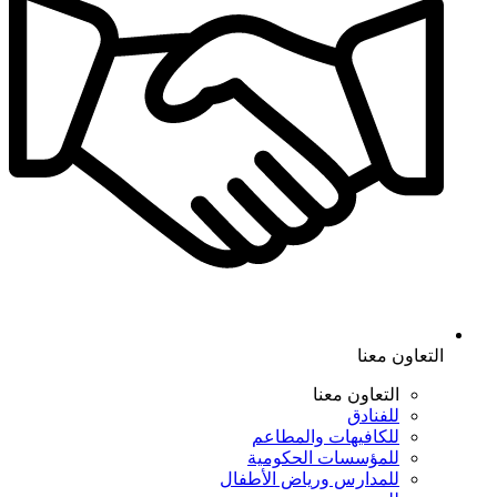
التعاون معنا
التعاون معنا
للفنادق
للكافيهات والمطاعم
للمؤسسات الحكومية
للمدارس ورياض الأطفال