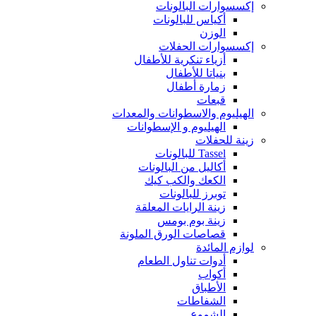
إكسسوارات البالونات
أكياس للبالونات
الوزن
إكسسوارات الحفلات
أزياء تنكرية للأطفال
بنياتا للأطفال
زمارة أطفال
قبعات
الهيليوم والاسطوانات والمعدات
الهيليوم و الإسطوانات
زينة للحفلات
Tassel للبالونات
أكاليل من البالونات
الكعك والكب كيك
توبرز للبالونات
زينة الرايات المعلقة
زينة بوم بومس
قصاصات الورق الملونة
لوازم المائدة
أدوات تناول الطعام
أكواب
الأطباق
الشفاطات
الشموع