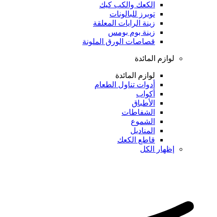
الكعك والكب كيك
توبرز للبالونات
زينة الرايات المعلقة
زينة بوم بومس
قصاصات الورق الملونة
لوازم المائدة
لوازم المائدة
أدوات تناول الطعام
أكواب
الأطباق
الشفاطات
الشموع
المناديل
قاطع الكعك
إظهار الكل