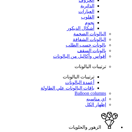
الحروف
الدائرية
العبارات
القلوب
نجوم
أشكال الديكور
البالونات الضخمة
البالونات الشفافة
بالونات حسب الطلب
بالونات السقف
أقواس وأكاليل من البالونات
ترتيبات البالونات
ترتيبات البالونات
أعمدة البالونات
باقات البالونات علي الطاولة
Balloon columns
اي مناسبه
إظهار الكل
الزهور والحلويات