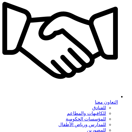
التعاون معنا
للفنادق
للكافيهات والمطاعم
للمؤسسات الحكومية
للمدارس ورياض الأطفال
للمصورين