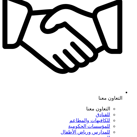
التعاون معنا
التعاون معنا
للفنادق
للكافيهات والمطاعم
للمؤسسات الحكومية
للمدارس ورياض الأطفال