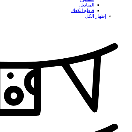
المناديل
قاطع الكعك
إظهار الكل