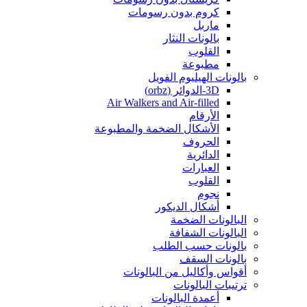
كروم بدون رسومات
ماربل
بالونات النثار
القلوب
مطبوعة
بالونات الهيليوم الفويل
3D-الدوائر (orbz)
Air Walkers and Air-filled
الأرقام
الأشكال الضخمة والمطبوعة
الحروف
الدائرية
العبارات
القلوب
نجوم
أشكال الديكور
البالونات الضخمة
البالونات الشفافة
بالونات حسب الطلب
بالونات السقف
أقواس وأكاليل من البالونات
ترتيبات البالونات
أعمدة البالونات