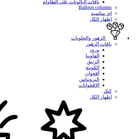
باقات البالونات علي الطاولة
Balloon columns
اي مناسبه
إظهار الكل
الزهور والحلويات
باقات الزهور
ورود
الفاونيا
الزنبق
الكوبية
أقحوان
البروتياس
الإقحوانات
كيك
إظهار الكل