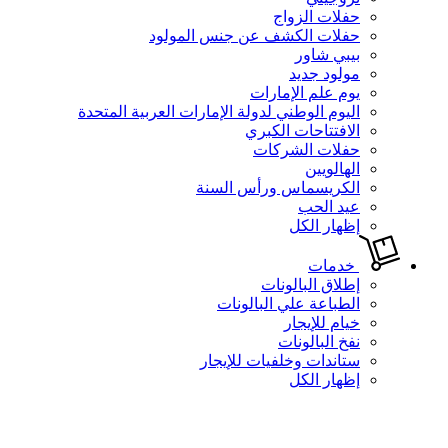
حفلات الزواج
حفلات الكشف عن جنس المولود
بيبي شاور
مولود جديد
يوم علم الإمارات
اليوم الوطني لدولة الإمارات العربية المتحدة
الافتتاحات الكبري
حفلات الشركات
الهالويين
الكريسماس ورأس السنة
عيد الحب
إظهار الكل
خدمات
إطلاق البالونات
الطباعة علي البالونات
خيام للإيجار
نفخ البالونات
ستاندات وخلفيات للإيجار
إظهار الكل