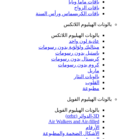
باقات ماما وبابا
باقات الزواج
باقات الكريسماس ورأس السنة
بالونات الهيليوم اللاتكس
بالونات الهيليوم اللاتكس
عادية لون واحد
ميتاليك ولؤلؤية بدون رسومات
باستيل بدون رسومات
كريستال بدون رسومات
كروم بدون رسومات
ماربل
بالونات النثار
القلوب
مطبوعة
بالونات الهيليوم الفويل
بالونات الهيليوم الفويل
3D-الدوائر (orbz)
Air Walkers and Air-filled
الأرقام
الأشكال الضخمة والمطبوعة