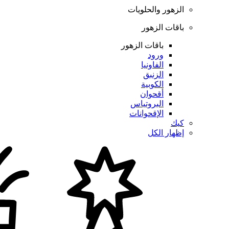
الزهور والحلويات
باقات الزهور
باقات الزهور
ورود
الفاونيا
الزنبق
الكوبية
أقحوان
البروتياس
الإقحوانات
كيك
إظهار الكل