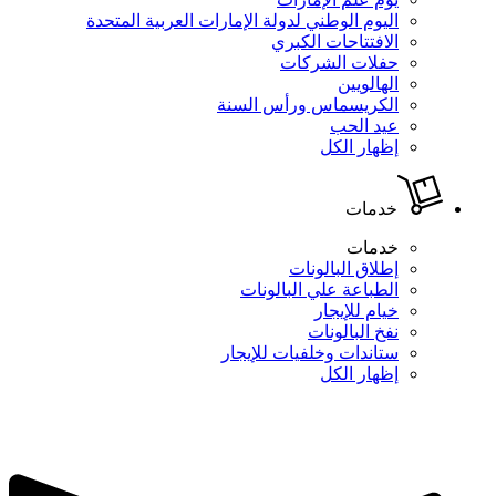
اليوم الوطني لدولة الإمارات العربية المتحدة
الافتتاحات الكبري
حفلات الشركات
الهالويين
الكريسماس ورأس السنة
عيد الحب
إظهار الكل
خدمات
خدمات
إطلاق البالونات
الطباعة علي البالونات
خيام للإيجار
نفخ البالونات
ستاندات وخلفيات للإيجار
إظهار الكل