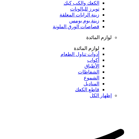
الكعك والكب كيك
توبرز للبالونات
زينة الرايات المعلقة
زينة بوم بومس
قصاصات الورق الملونة
لوازم المائدة
لوازم المائدة
أدوات تناول الطعام
أكواب
الأطباق
الشفاطات
الشموع
المناديل
قاطع الكعك
إظهار الكل