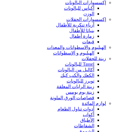
إكسسوارات البالونات
أكياس للبالونات
الوزن
إكسسوارات الحفلات
أزياء تنكرية للأطفال
بنياتا للأطفال
زمارة أطفال
قبعات
الهيليوم والاسطوانات والمعدات
الهيليوم و الإسطوانات
زينة للحفلات
Tassel للبالونات
أكاليل من البالونات
الكعك والكب كيك
توبرز للبالونات
زينة الرايات المعلقة
زينة بوم بومس
قصاصات الورق الملونة
لوازم المائدة
أدوات تناول الطعام
أكواب
الأطباق
الشفاطات
الشموع