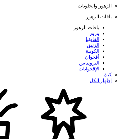
الزهور والحلويات
باقات الزهور
باقات الزهور
ورود
الفاونيا
الزنبق
الكوبية
أقحوان
البروتياس
الإقحوانات
كيك
إظهار الكل