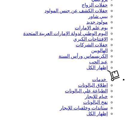
حفلات الزواج
حفلات الكشف عن جنس المولود
بيبي شاور
مولود جديد
يوم علم الإمارات
اليوم الوطني لدولة الإمارات العربية المتحدة
الافتتاحات الكبري
حفلات الشركات
الهالويين
الكريسماس ورأس السنة
عيد الحب
إظهار الكل
خدمات
إطلاق البالونات
الطباعة علي البالونات
خيام للإيجار
نفخ البالونات
ستاندات وخلفيات للإيجار
إظهار الكل