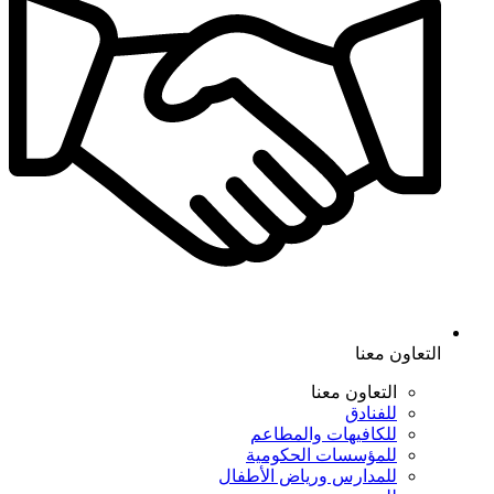
التعاون معنا
التعاون معنا
للفنادق
للكافيهات والمطاعم
للمؤسسات الحكومية
للمدارس ورياض الأطفال