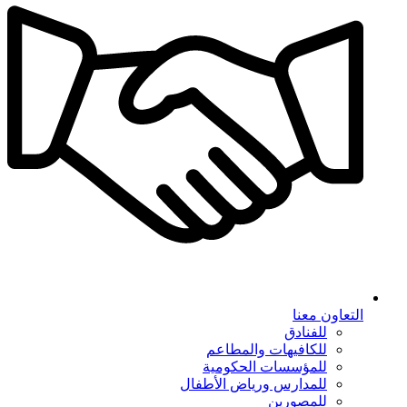
التعاون معنا
للفنادق
للكافيهات والمطاعم
للمؤسسات الحكومية
للمدارس ورياض الأطفال
للمصورين