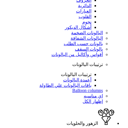
الحروف
الدائرية
العبارات
القلوب
نجوم
أشكال الديكور
البالونات الضخمة
البالونات الشفافة
بالونات حسب الطلب
بالونات السقف
أقواس وأكاليل من البالونات
ترتيبات البالونات
ترتيبات البالونات
أعمدة البالونات
باقات البالونات علي الطاولة
Balloon columns
اي مناسبه
إظهار الكل
الزهور والحلويات