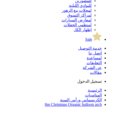
للمصورين
للنوادي الليلية
لمحلات بيع الزهور
لمراكز التسوق
لمعارض السيارات
لمنظمي الحفلات
إظهار الكل
Sale
خدمة التوصيل
إتصل بنا
لمساعدة
التعليقات
عن الشركة
مقالات
تسجيل الدخول
الرئيسية
المناسبات
الكريسماس ورأس السنة
8m Christmas Organic balloon arch