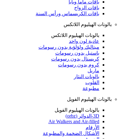
باقات ماما وبابا
باقات الزواج
باقات الكريسماس ورأس السنة
بالونات الهيليوم اللاتكس
بالونات الهيليوم اللاتكس
عادية لون واحد
ميتاليك ولؤلؤية بدون رسومات
باستيل بدون رسومات
كريستال بدون رسومات
كروم بدون رسومات
ماربل
بالونات النثار
القلوب
مطبوعة
بالونات الهيليوم الفويل
بالونات الهيليوم الفويل
3D-الدوائر (orbz)
Air Walkers and Air-filled
الأرقام
الأشكال الضخمة والمطبوعة