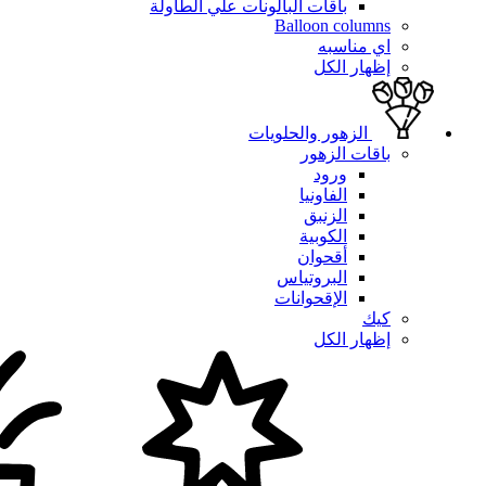
باقات البالونات علي الطاولة
Balloon columns
اي مناسبه
إظهار الكل
الزهور والحلويات
باقات الزهور
ورود
الفاونيا
الزنبق
الكوبية
أقحوان
البروتياس
الإقحوانات
كيك
إظهار الكل