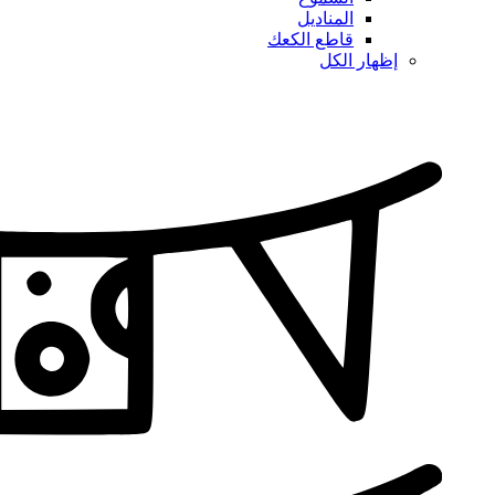
المناديل
قاطع الكعك
إظهار الكل