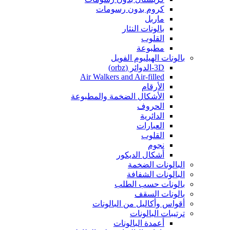
كروم بدون رسومات
ماربل
بالونات النثار
القلوب
مطبوعة
بالونات الهيليوم الفويل
3D-الدوائر (orbz)
Air Walkers and Air-filled
الأرقام
الأشكال الضخمة والمطبوعة
الحروف
الدائرية
العبارات
القلوب
نجوم
أشكال الديكور
البالونات الضخمة
البالونات الشفافة
بالونات حسب الطلب
بالونات السقف
أقواس وأكاليل من البالونات
ترتيبات البالونات
أعمدة البالونات