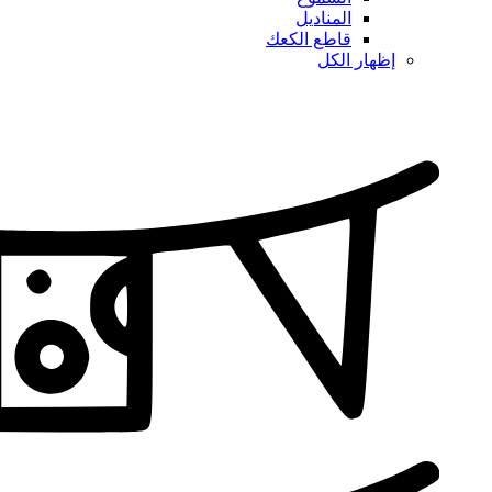
المناديل
قاطع الكعك
إظهار الكل