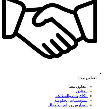
التعاون معنا
التعاون معنا
للفنادق
للكافيهات والمطاعم
للمؤسسات الحكومية
للمدارس ورياض الأطفال