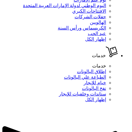
اليوم الوطني لدولة الإمارات العربية المتحدة
الافتتاحات الكبري
حفلات الشركات
الهالويين
الكريسماس ورأس السنة
عيد الحب
إظهار الكل
خدمات
خدمات
إطلاق البالونات
الطباعة علي البالونات
خيام للإيجار
نفخ البالونات
ستاندات وخلفيات للإيجار
إظهار الكل