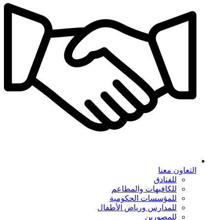
التعاون معنا
للفنادق
للكافيهات والمطاعم
للمؤسسات الحكومية
للمدارس ورياض الأطفال
للمصورين