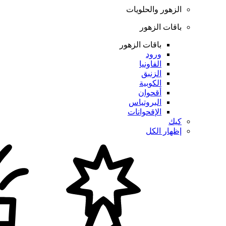
الزهور والحلويات
باقات الزهور
باقات الزهور
ورود
الفاونيا
الزنبق
الكوبية
أقحوان
البروتياس
الإقحوانات
كيك
إظهار الكل