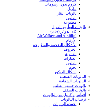
كروم بدون رسومات
ماربل
بالونات النثار
القلوب
مطبوعة
بالونات الهيليوم الفويل
3D-الدوائر (orbz)
Air Walkers and Air-filled
الأرقام
الأشكال الضخمة والمطبوعة
الحروف
الدائرية
العبارات
القلوب
نجوم
أشكال الديكور
البالونات الضخمة
البالونات الشفافة
بالونات حسب الطلب
بالونات السقف
أقواس وأكاليل من البالونات
ترتيبات البالونات
أعمدة البالونات