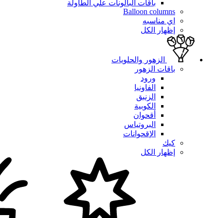
باقات البالونات علي الطاولة
Balloon columns
اي مناسبه
إظهار الكل
الزهور والحلويات
باقات الزهور
ورود
الفاونيا
الزنبق
الكوبية
أقحوان
البروتياس
الإقحوانات
كيك
إظهار الكل