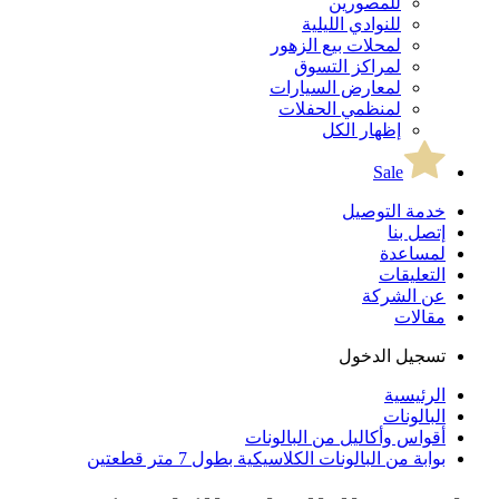
للمصورين
للنوادي الليلية
لمحلات بيع الزهور
لمراكز التسوق
لمعارض السيارات
لمنظمي الحفلات
إظهار الكل
Sale
خدمة التوصيل
إتصل بنا
لمساعدة
التعليقات
عن الشركة
مقالات
تسجيل الدخول
الرئيسية
البالونات
أقواس وأكاليل من البالونات
بوابة من البالونات الكلاسيكية بطول 7 متر قطعتين