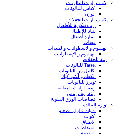
إكسسوارات البالونات
أكياس للبالونات
الوزن
إكسسوارات الحفلات
أزياء تنكرية للأطفال
بنياتا للأطفال
زمارة أطفال
قبعات
الهيليوم والاسطوانات والمعدات
الهيليوم و الإسطوانات
زينة للحفلات
Tassel للبالونات
أكاليل من البالونات
الكعك والكب كيك
توبرز للبالونات
زينة الرايات المعلقة
زينة بوم بومس
قصاصات الورق الملونة
لوازم المائدة
أدوات تناول الطعام
أكواب
الأطباق
الشفاطات
الشموع