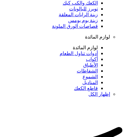
الكعك والكب كيك
توبرز للبالونات
زينة الرايات المعلقة
زينة بوم بومس
قصاصات الورق الملونة
لوازم المائدة
لوازم المائدة
أدوات تناول الطعام
أكواب
الأطباق
الشفاطات
الشموع
المناديل
قاطع الكعك
إظهار الكل