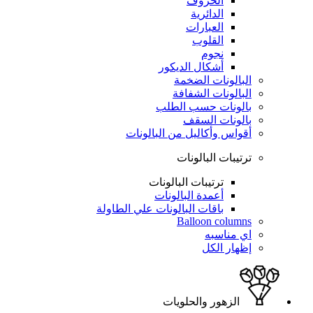
الحروف
الدائرية
العبارات
القلوب
نجوم
أشكال الديكور
البالونات الضخمة
البالونات الشفافة
بالونات حسب الطلب
بالونات السقف
أقواس وأكاليل من البالونات
ترتيبات البالونات
ترتيبات البالونات
أعمدة البالونات
باقات البالونات علي الطاولة
Balloon columns
اي مناسبه
إظهار الكل
الزهور والحلويات