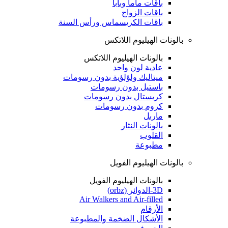
باقات ماما وبابا
باقات الزواج
باقات الكريسماس ورأس السنة
بالونات الهيليوم اللاتكس
بالونات الهيليوم اللاتكس
عادية لون واحد
ميتاليك ولؤلؤية بدون رسومات
باستيل بدون رسومات
كريستال بدون رسومات
كروم بدون رسومات
ماربل
بالونات النثار
القلوب
مطبوعة
بالونات الهيليوم الفويل
بالونات الهيليوم الفويل
3D-الدوائر (orbz)
Air Walkers and Air-filled
الأرقام
الأشكال الضخمة والمطبوعة