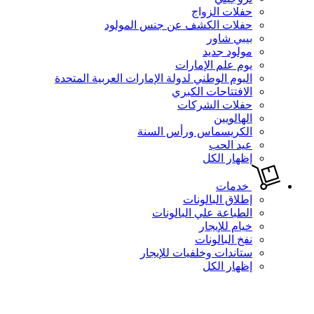
حفلات الزواج
حفلات الكشف عن جنس المولود
بيبي شاور
مولود جديد
يوم علم الإمارات
اليوم الوطني لدولة الإمارات العربية المتحدة
الافتتاحات الكبري
حفلات الشركات
الهالويين
الكريسماس ورأس السنة
عيد الحب
إظهار الكل
خدمات
إطلاق البالونات
الطباعة علي البالونات
خيام للإيجار
نفخ البالونات
ستاندات وخلفيات للإيجار
إظهار الكل