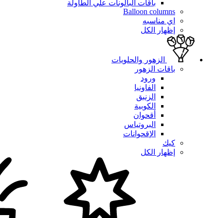
باقات البالونات علي الطاولة
Balloon columns
اي مناسبه
إظهار الكل
الزهور والحلويات
باقات الزهور
ورود
الفاونيا
الزنبق
الكوبية
أقحوان
البروتياس
الإقحوانات
كيك
إظهار الكل