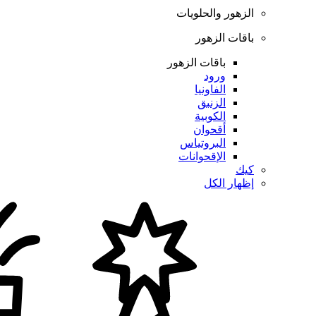
الزهور والحلويات
باقات الزهور
باقات الزهور
ورود
الفاونيا
الزنبق
الكوبية
أقحوان
البروتياس
الإقحوانات
كيك
إظهار الكل