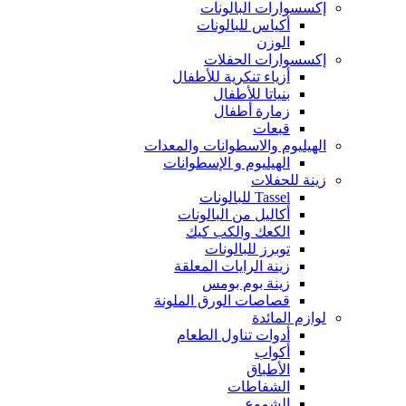
إكسسوارات البالونات
أكياس للبالونات
الوزن
إكسسوارات الحفلات
أزياء تنكرية للأطفال
بنياتا للأطفال
زمارة أطفال
قبعات
الهيليوم والاسطوانات والمعدات
الهيليوم و الإسطوانات
زينة للحفلات
Tassel للبالونات
أكاليل من البالونات
الكعك والكب كيك
توبرز للبالونات
زينة الرايات المعلقة
زينة بوم بومس
قصاصات الورق الملونة
لوازم المائدة
أدوات تناول الطعام
أكواب
الأطباق
الشفاطات
الشموع