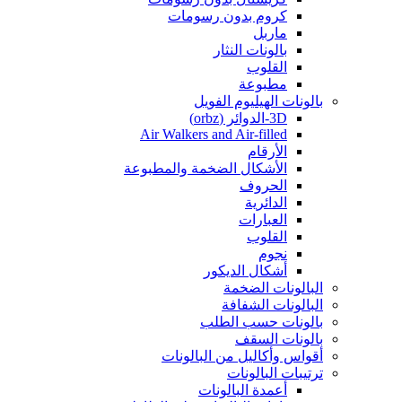
كروم بدون رسومات
ماربل
بالونات النثار
القلوب
مطبوعة
بالونات الهيليوم الفويل
3D-الدوائر (orbz)
Air Walkers and Air-filled
الأرقام
الأشكال الضخمة والمطبوعة
الحروف
الدائرية
العبارات
القلوب
نجوم
أشكال الديكور
البالونات الضخمة
البالونات الشفافة
بالونات حسب الطلب
بالونات السقف
أقواس وأكاليل من البالونات
ترتيبات البالونات
أعمدة البالونات