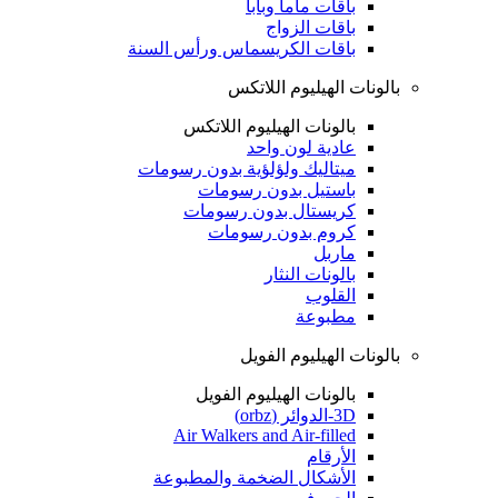
باقات ماما وبابا
باقات الزواج
باقات الكريسماس ورأس السنة
بالونات الهيليوم اللاتكس
بالونات الهيليوم اللاتكس
عادية لون واحد
ميتاليك ولؤلؤية بدون رسومات
باستيل بدون رسومات
كريستال بدون رسومات
كروم بدون رسومات
ماربل
بالونات النثار
القلوب
مطبوعة
بالونات الهيليوم الفويل
بالونات الهيليوم الفويل
3D-الدوائر (orbz)
Air Walkers and Air-filled
الأرقام
الأشكال الضخمة والمطبوعة