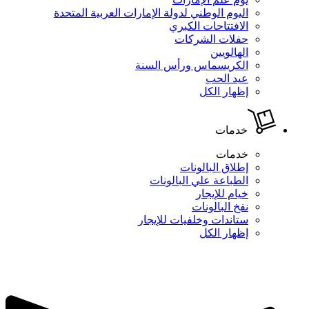
اليوم الوطني لدولة الإمارات العربية المتحدة
الافتتاحات الكبري
حفلات الشركات
الهالويين
الكريسماس ورأس السنة
عيد الحب
إظهار الكل
خدمات
خدمات
إطلاق البالونات
الطباعة علي البالونات
خيام للإيجار
نفخ البالونات
ستاندات وخلفيات للإيجار
إظهار الكل