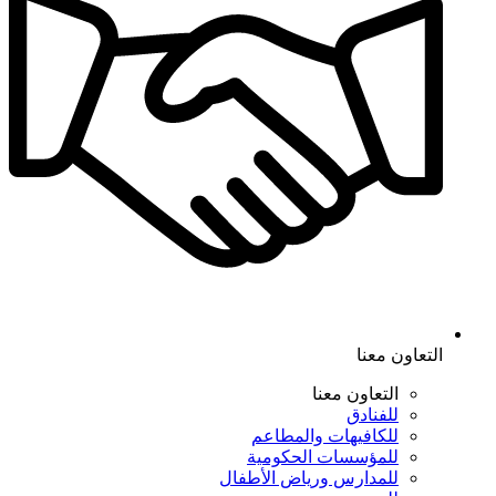
التعاون معنا
التعاون معنا
للفنادق
للكافيهات والمطاعم
للمؤسسات الحكومية
للمدارس ورياض الأطفال