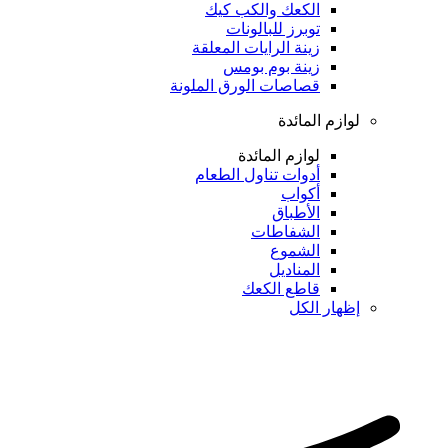
الكعك والكب كيك
توبرز للبالونات
زينة الرايات المعلقة
زينة بوم بومس
قصاصات الورق الملونة
لوازم المائدة
لوازم المائدة
أدوات تناول الطعام
أكواب
الأطباق
الشفاطات
الشموع
المناديل
قاطع الكعك
إظهار الكل