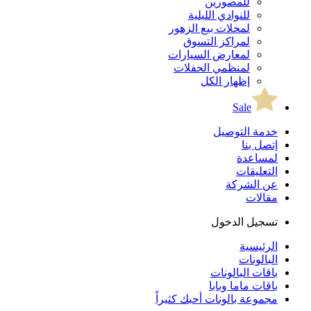
للمصورين
للنوادي الليلية
لمحلات بيع الزهور
لمراكز التسوق
لمعارض السيارات
لمنظمي الحفلات
إظهار الكل
Sale
خدمة التوصيل
إتصل بنا
لمساعدة
التعليقات
عن الشركة
مقالات
تسجيل الدخول
الرئيسية
البالونات
باقات البالونات
باقات ماما وبابا
مجموعة بالونات أحبك كثيراً