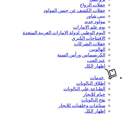
حفلات الزواج
حفلات الكشف عن جنس المولود
بيبي شاور
مولود جديد
يوم علم الإمارات
اليوم الوطني لدولة الإمارات العربية المتحدة
الافتتاحات الكبري
حفلات الشركات
الهالويين
الكريسماس ورأس السنة
عيد الحب
إظهار الكل
خدمات
إطلاق البالونات
الطباعة علي البالونات
خيام للإيجار
نفخ البالونات
ستاندات وخلفيات للإيجار
إظهار الكل