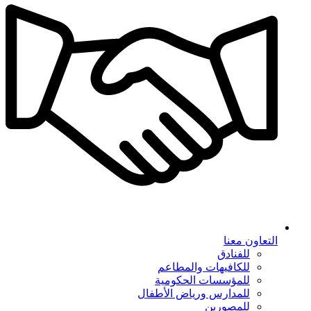
التعاون معنا
للفنادق
للكافيهات والمطاعم
للمؤسسات الحكومية
للمدارس ورياض الأطفال
للمصورين