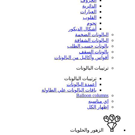
الحروف
الدائرية
العبارات
القلوب
نجوم
أشكال الديكور
البالونات الضخمة
البالونات الشفافة
بالونات حسب الطلب
بالونات السقف
أقواس وأكاليل من البالونات
ترتيبات البالونات
ترتيبات البالونات
أعمدة البالونات
باقات البالونات علي الطاولة
Balloon columns
اي مناسبه
إظهار الكل
الزهور والحلويات