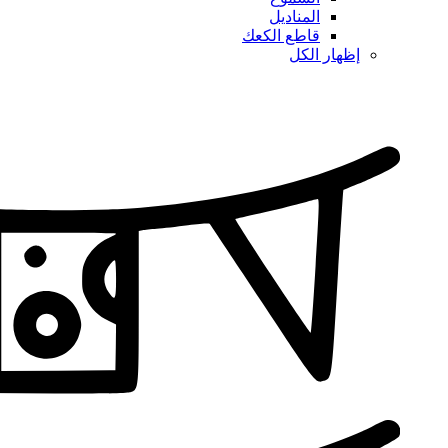
المناديل
قاطع الكعك
إظهار الكل