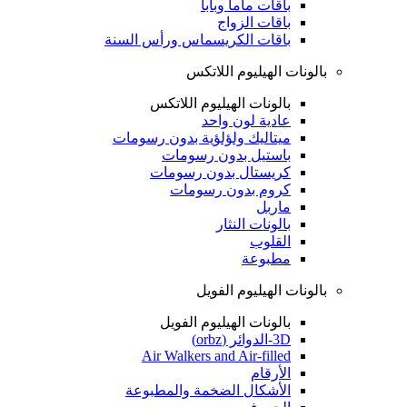
باقات ماما وبابا
باقات الزواج
باقات الكريسماس ورأس السنة
بالونات الهيليوم اللاتكس
بالونات الهيليوم اللاتكس
عادية لون واحد
ميتاليك ولؤلؤية بدون رسومات
باستيل بدون رسومات
كريستال بدون رسومات
كروم بدون رسومات
ماربل
بالونات النثار
القلوب
مطبوعة
بالونات الهيليوم الفويل
بالونات الهيليوم الفويل
3D-الدوائر (orbz)
Air Walkers and Air-filled
الأرقام
الأشكال الضخمة والمطبوعة