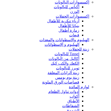
إكسسوارات البالونات
أكياس للبالونات
الوزن
إكسسوارات الحفلات
أزياء تنكرية للأطفال
بنياتا للأطفال
زمارة أطفال
قبعات
الهيليوم والاسطوانات والمعدات
الهيليوم و الإسطوانات
زينة للحفلات
Tassel للبالونات
أكاليل من البالونات
الكعك والكب كيك
توبرز للبالونات
زينة الرايات المعلقة
زينة بوم بومس
قصاصات الورق الملونة
لوازم المائدة
أدوات تناول الطعام
أكواب
الأطباق
الشفاطات
الشموع