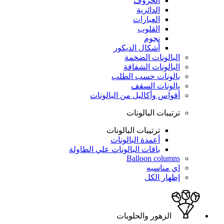
الحروف
الدائرية
العبارات
القلوب
نجوم
أشكال الديكور
البالونات الضخمة
البالونات الشفافة
بالونات حسب الطلب
بالونات السقف
أقواس وأكاليل من البالونات
ترتيبات البالونات
ترتيبات البالونات
أعمدة البالونات
باقات البالونات علي الطاولة
Balloon columns
اي مناسبه
إظهار الكل
الزهور والحلويات