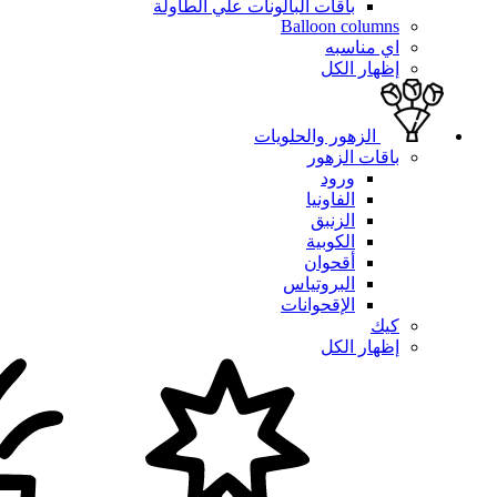
باقات البالونات علي الطاولة
Balloon columns
اي مناسبه
إظهار الكل
الزهور والحلويات
باقات الزهور
ورود
الفاونيا
الزنبق
الكوبية
أقحوان
البروتياس
الإقحوانات
كيك
إظهار الكل