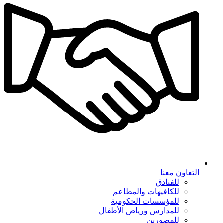
التعاون معنا
للفنادق
للكافيهات والمطاعم
للمؤسسات الحكومية
للمدارس ورياض الأطفال
للمصورين