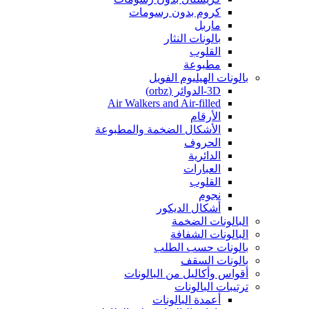
كروم بدون رسومات
ماربل
بالونات النثار
القلوب
مطبوعة
بالونات الهيليوم الفويل
3D-الدوائر (orbz)
Air Walkers and Air-filled
الأرقام
الأشكال الضخمة والمطبوعة
الحروف
الدائرية
العبارات
القلوب
نجوم
أشكال الديكور
البالونات الضخمة
البالونات الشفافة
بالونات حسب الطلب
بالونات السقف
أقواس وأكاليل من البالونات
ترتيبات البالونات
أعمدة البالونات