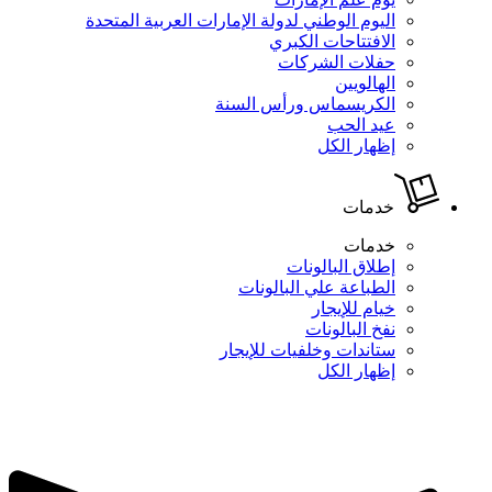
اليوم الوطني لدولة الإمارات العربية المتحدة
الافتتاحات الكبري
حفلات الشركات
الهالويين
الكريسماس ورأس السنة
عيد الحب
إظهار الكل
خدمات
خدمات
إطلاق البالونات
الطباعة علي البالونات
خيام للإيجار
نفخ البالونات
ستاندات وخلفيات للإيجار
إظهار الكل