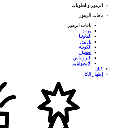
الزهور والحلويات
باقات الزهور
باقات الزهور
ورود
الفاونيا
الزنبق
الكوبية
أقحوان
البروتياس
الإقحوانات
كيك
إظهار الكل