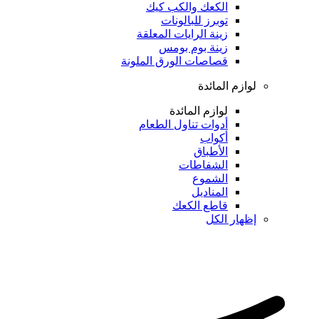
الكعك والكب كيك
توبرز للبالونات
زينة الرايات المعلقة
زينة بوم بومس
قصاصات الورق الملونة
لوازم المائدة
لوازم المائدة
أدوات تناول الطعام
أكواب
الأطباق
الشفاطات
الشموع
المناديل
قاطع الكعك
إظهار الكل