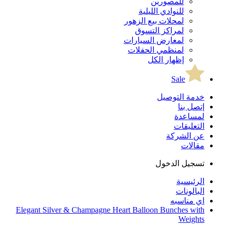
للمصورين
للنوادي الليلية
لمحلات بيع الزهور
لمراكز التسوق
لمعارض السيارات
لمنظمي الحفلات
إظهار الكل
Sale
خدمة التوصيل
إتصل بنا
لمساعدة
التعليقات
عن الشركة
مقالات
تسجيل الدخول
الرئيسية
البالونات
اي مناسبه
Elegant Silver & Champagne Heart Balloon Bunches with
Weights