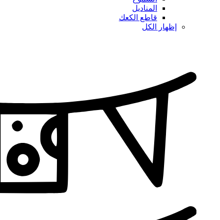
المناديل
قاطع الكعك
إظهار الكل