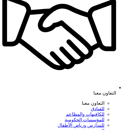
التعاون معنا
التعاون معنا
للفنادق
للكافيهات والمطاعم
للمؤسسات الحكومية
للمدارس ورياض الأطفال