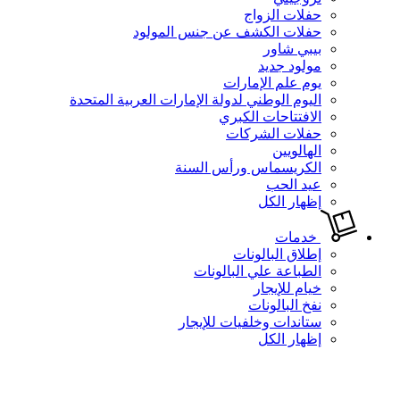
حفلات الزواج
حفلات الكشف عن جنس المولود
بيبي شاور
مولود جديد
يوم علم الإمارات
اليوم الوطني لدولة الإمارات العربية المتحدة
الافتتاحات الكبري
حفلات الشركات
الهالويين
الكريسماس ورأس السنة
عيد الحب
إظهار الكل
خدمات
إطلاق البالونات
الطباعة علي البالونات
خيام للإيجار
نفخ البالونات
ستاندات وخلفيات للإيجار
إظهار الكل