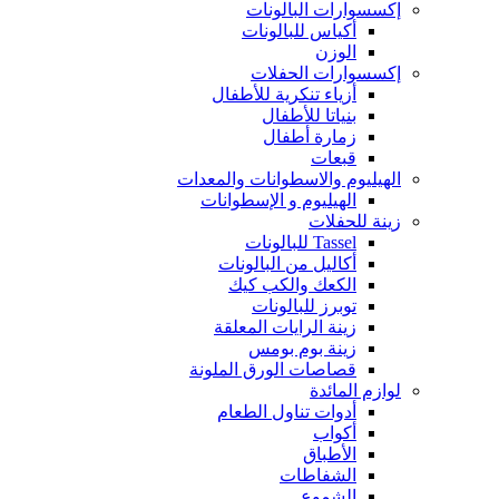
إكسسوارات البالونات
أكياس للبالونات
الوزن
إكسسوارات الحفلات
أزياء تنكرية للأطفال
بنياتا للأطفال
زمارة أطفال
قبعات
الهيليوم والاسطوانات والمعدات
الهيليوم و الإسطوانات
زينة للحفلات
Tassel للبالونات
أكاليل من البالونات
الكعك والكب كيك
توبرز للبالونات
زينة الرايات المعلقة
زينة بوم بومس
قصاصات الورق الملونة
لوازم المائدة
أدوات تناول الطعام
أكواب
الأطباق
الشفاطات
الشموع