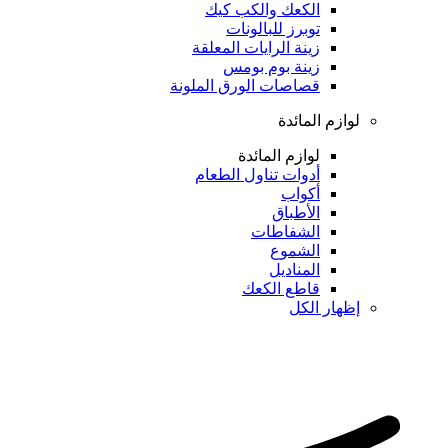
الكعك والكب كيك
توبرز للبالونات
زينة الرايات المعلقة
زينة بوم بومس
قصاصات الورق الملونة
لوازم المائدة
لوازم المائدة
أدوات تناول الطعام
أكواب
الأطباق
الشفاطات
الشموع
المناديل
قاطع الكعك
إظهار الكل