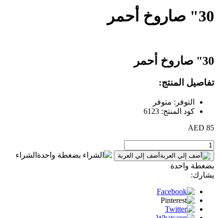
30" صاروخ أحمر
30" صاروخ أحمر
تفاصيل المنتج:
التوفر: متوفر
كود المنتج: 6123
85 AED
الشراء
أضف إلي العربة
بضغطة واحدة
يشارك: