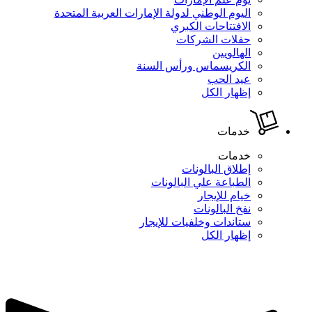
اليوم الوطني لدولة الإمارات العربية المتحدة
الافتتاحات الكبري
حفلات الشركات
الهالويين
الكريسماس ورأس السنة
عيد الحب
إظهار الكل
خدمات
خدمات
إطلاق البالونات
الطباعة علي البالونات
خيام للإيجار
نفخ البالونات
ستاندات وخلفيات للإيجار
إظهار الكل