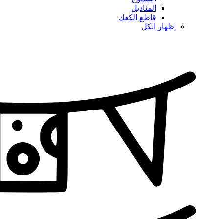
المناديل
قاطع الكعك
إظهار الكل