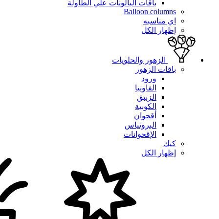
باقات البالونات علي الطاولة
Balloon columns
اي مناسبه
إظهار الكل
الزهور والحلويات
باقات الزهور
ورود
الفاونيا
الزنبق
الكوبية
أقحوان
البروتياس
الإقحوانات
كيك
إظهار الكل