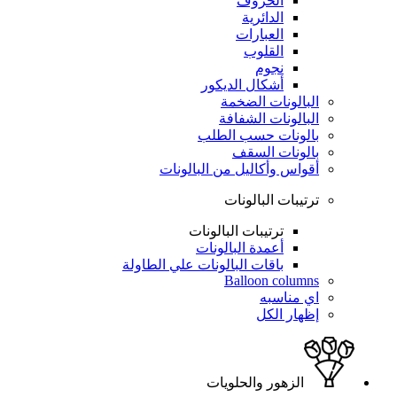
الحروف
الدائرية
العبارات
القلوب
نجوم
أشكال الديكور
البالونات الضخمة
البالونات الشفافة
بالونات حسب الطلب
بالونات السقف
أقواس وأكاليل من البالونات
ترتيبات البالونات
ترتيبات البالونات
أعمدة البالونات
باقات البالونات علي الطاولة
Balloon columns
اي مناسبه
إظهار الكل
الزهور والحلويات