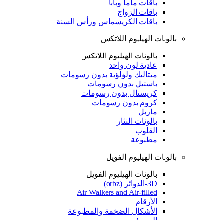
باقات ماما وبابا
باقات الزواج
باقات الكريسماس ورأس السنة
بالونات الهيليوم اللاتكس
بالونات الهيليوم اللاتكس
عادية لون واحد
ميتاليك ولؤلؤية بدون رسومات
باستيل بدون رسومات
كريستال بدون رسومات
كروم بدون رسومات
ماربل
بالونات النثار
القلوب
مطبوعة
بالونات الهيليوم الفويل
بالونات الهيليوم الفويل
3D-الدوائر (orbz)
Air Walkers and Air-filled
الأرقام
الأشكال الضخمة والمطبوعة