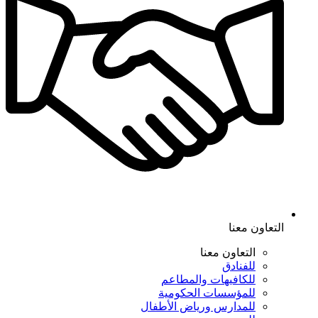
التعاون معنا
التعاون معنا
للفنادق
للكافيهات والمطاعم
للمؤسسات الحكومية
للمدارس ورياض الأطفال