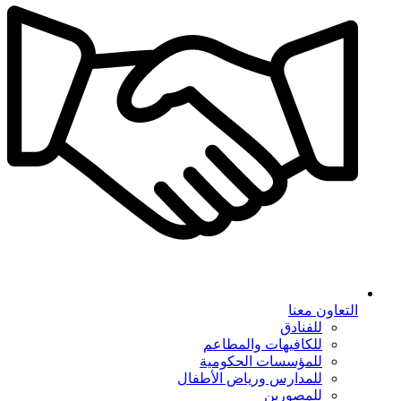
التعاون معنا
للفنادق
للكافيهات والمطاعم
للمؤسسات الحكومية
للمدارس ورياض الأطفال
للمصورين