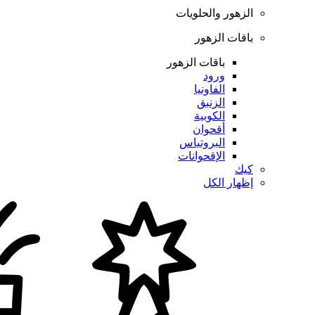
الزهور والحلويات
باقات الزهور
باقات الزهور
ورود
الفاونيا
الزنبق
الكوبية
أقحوان
البروتياس
الإقحوانات
كيك
إظهار الكل