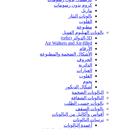
كروم بدون رسومات
ماربل
بالونات النثار
القلوب
مطبوعة
بالونات الهيليوم الفويل
3D-الدوائر (orbz)
Air Walkers and Air-filled
الأرقام
الأشكال الضخمة والمطبوعة
الحروف
الدائرية
العبارات
القلوب
نجوم
أشكال الديكور
البالونات الضخمة
البالونات الشفافة
بالونات حسب الطلب
بالونات السقف
أقواس وأكاليل من البالونات
ترتيبات البالونات
أعمدة البالونات