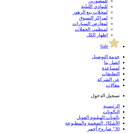
للمصورين
للنوادي الليلية
لمحلات بيع الزهور
لمراكز التسوق
لمعارض السيارات
لمنظمي الحفلات
إظهار الكل
Sale
خدمة التوصيل
إتصل بنا
لمساعدة
التعليقات
عن الشركة
مقالات
تسجيل الدخول
الرئيسية
البالونات
بالونات الهيليوم الفويل
الأشكال الضخمة والمطبوعة
30" صاروخ أحمر