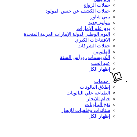
حفلات الزواج
حفلات الكشف عن جنس المولود
بيبي شاور
مولود جديد
يوم علم الإمارات
اليوم الوطني لدولة الإمارات العربية المتحدة
الافتتاحات الكبري
حفلات الشركات
الهالويين
الكريسماس ورأس السنة
عيد الحب
إظهار الكل
خدمات
إطلاق البالونات
الطباعة علي البالونات
خيام للإيجار
نفخ البالونات
ستاندات وخلفيات للإيجار
إظهار الكل