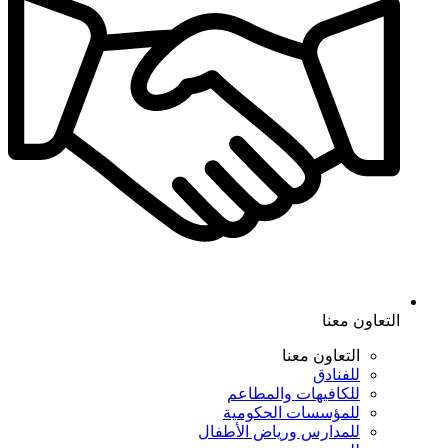
التعاون معنا
التعاون معنا
للفنادق
للكافيهات والمطاعم
للمؤسسات الحكومية
للمدارس ورياض الأطفال