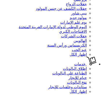
حفلات الزواج
حفلات الكشف عن جنس المولود
بيبي شاور
مولود جديد
يوم علم الإمارات
اليوم الوطني لدولة الإمارات العربية المتحدة
الافتتاحات الكبري
حفلات الشركات
الهالويين
الكريسماس ورأس السنة
عيد الحب
إظهار الكل
خدمات
إطلاق البالونات
الطباعة علي البالونات
خيام للإيجار
نفخ البالونات
ستاندات وخلفيات للإيجار
إظهار الكل