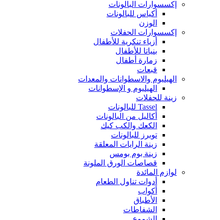
إكسسوارات البالونات
أكياس للبالونات
الوزن
إكسسوارات الحفلات
أزياء تنكرية للأطفال
بنياتا للأطفال
زمارة أطفال
قبعات
الهيليوم والاسطوانات والمعدات
الهيليوم و الإسطوانات
زينة للحفلات
Tassel للبالونات
أكاليل من البالونات
الكعك والكب كيك
توبرز للبالونات
زينة الرايات المعلقة
زينة بوم بومس
قصاصات الورق الملونة
لوازم المائدة
أدوات تناول الطعام
أكواب
الأطباق
الشفاطات
الشموع