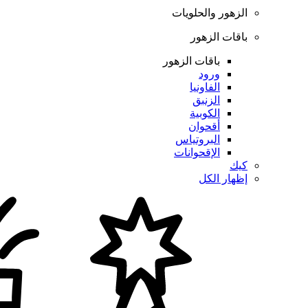
الزهور والحلويات
باقات الزهور
باقات الزهور
ورود
الفاونيا
الزنبق
الكوبية
أقحوان
البروتياس
الإقحوانات
كيك
إظهار الكل