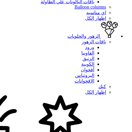
باقات البالونات علي الطاولة
Balloon columns
اي مناسبه
إظهار الكل
الزهور والحلويات
باقات الزهور
ورود
الفاونيا
الزنبق
الكوبية
أقحوان
البروتياس
الإقحوانات
كيك
إظهار الكل