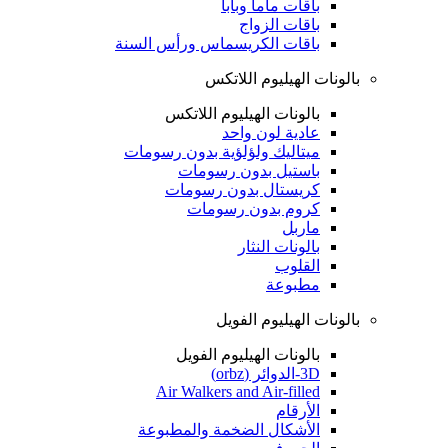
باقات ماما وبابا
باقات الزواج
باقات الكريسماس ورأس السنة
بالونات الهيليوم اللاتكس
بالونات الهيليوم اللاتكس
عادية لون واحد
ميتاليك ولؤلؤية بدون رسومات
باستيل بدون رسومات
كريستال بدون رسومات
كروم بدون رسومات
ماربل
بالونات النثار
القلوب
مطبوعة
بالونات الهيليوم الفويل
بالونات الهيليوم الفويل
3D-الدوائر (orbz)
Air Walkers and Air-filled
الأرقام
الأشكال الضخمة والمطبوعة