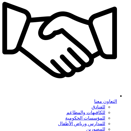
التعاون معنا
للفنادق
للكافيهات والمطاعم
للمؤسسات الحكومية
للمدارس ورياض الأطفال
للمصورين