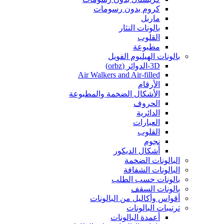
كروم بدون رسومات
ماربل
بالونات النثار
القلوب
مطبوعة
بالونات الهيليوم الفويل
3D-الدوائر (orbz)
Air Walkers and Air-filled
الأرقام
الأشكال الضخمة والمطبوعة
الحروف
الدائرية
العبارات
القلوب
نجوم
أشكال الديكور
البالونات الضخمة
البالونات الشفافة
بالونات حسب الطلب
بالونات السقف
أقواس وأكاليل من البالونات
ترتيبات البالونات
أعمدة البالونات