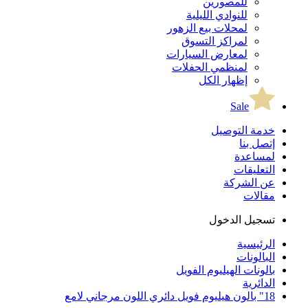
للمصورين
للنوادي الليلية
لمحلات بيع الزهور
لمراكز التسوق
لمعارض السيارات
لمنظمي الحفلات
إظهار الكل
Sale
خدمة التوصيل
إتصل بنا
لمساعدة
التعليقات
عن الشركة
مقالات
تسجيل الدخول
الرئيسية
البالونات
بالونات الهيليوم الفويل
الدائرية
18" بالون هيليوم فويل دائري اللون مرجاني لامع