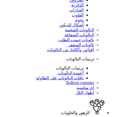
الحروف
الدائرية
العبارات
القلوب
نجوم
أشكال الديكور
البالونات الضخمة
البالونات الشفافة
بالونات حسب الطلب
بالونات السقف
أقواس وأكاليل من البالونات
ترتيبات البالونات
ترتيبات البالونات
أعمدة البالونات
باقات البالونات علي الطاولة
Balloon columns
اي مناسبه
إظهار الكل
الزهور والحلويات