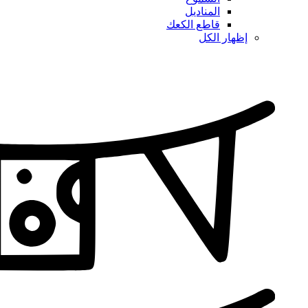
المناديل
قاطع الكعك
إظهار الكل