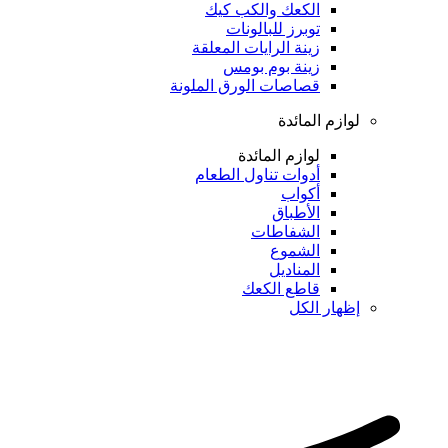
الكعك والكب كيك
توبرز للبالونات
زينة الرايات المعلقة
زينة بوم بومس
قصاصات الورق الملونة
لوازم المائدة
لوازم المائدة
أدوات تناول الطعام
أكواب
الأطباق
الشفاطات
الشموع
المناديل
قاطع الكعك
إظهار الكل