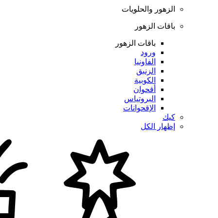
الزهور والحلويات
باقات الزهور
باقات الزهور
ورود
الفاونيا
الزنبق
الكوبية
أقحوان
البروتياس
الإقحوانات
كيك
إظهار الكل