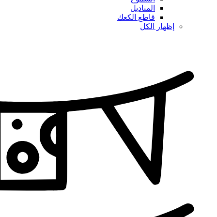
المناديل
قاطع الكعك
إظهار الكل