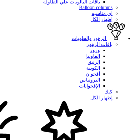
باقات البالونات علي الطاولة
Balloon columns
اي مناسبه
إظهار الكل
الزهور والحلويات
باقات الزهور
ورود
الفاونيا
الزنبق
الكوبية
أقحوان
البروتياس
الإقحوانات
كيك
إظهار الكل