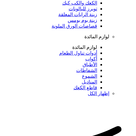
الكعك والكب كيك
توبرز للبالونات
زينة الرايات المعلقة
زينة بوم بومس
قصاصات الورق الملونة
لوازم المائدة
لوازم المائدة
أدوات تناول الطعام
أكواب
الأطباق
الشفاطات
الشموع
المناديل
قاطع الكعك
إظهار الكل