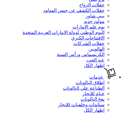
حفلات الزواج
حفلات الكشف عن جنس المولود
بيبي شاور
مولود جديد
يوم علم الإمارات
اليوم الوطني لدولة الإمارات العربية المتحدة
الافتتاحات الكبري
حفلات الشركات
الهالويين
الكريسماس ورأس السنة
عيد الحب
إظهار الكل
خدمات
إطلاق البالونات
الطباعة علي البالونات
خيام للإيجار
نفخ البالونات
ستاندات وخلفيات للإيجار
إظهار الكل