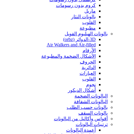
كروم بدون رسومات
ماربل
بالونات النثار
القلوب
مطبوعة
بالونات الهيليوم الفويل
3D-الدوائر (orbz)
Air Walkers and Air-filled
الأرقام
الأشكال الضخمة والمطبوعة
الحروف
الدائرية
العبارات
القلوب
نجوم
أشكال الديكور
البالونات الضخمة
البالونات الشفافة
بالونات حسب الطلب
بالونات السقف
أقواس وأكاليل من البالونات
ترتيبات البالونات
أعمدة البالونات