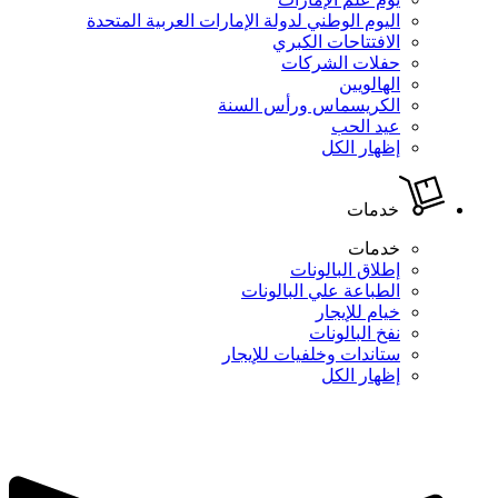
اليوم الوطني لدولة الإمارات العربية المتحدة
الافتتاحات الكبري
حفلات الشركات
الهالويين
الكريسماس ورأس السنة
عيد الحب
إظهار الكل
خدمات
خدمات
إطلاق البالونات
الطباعة علي البالونات
خيام للإيجار
نفخ البالونات
ستاندات وخلفيات للإيجار
إظهار الكل