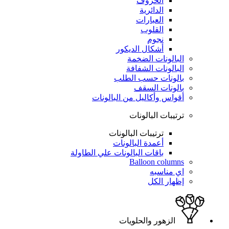
الحروف
الدائرية
العبارات
القلوب
نجوم
أشكال الديكور
البالونات الضخمة
البالونات الشفافة
بالونات حسب الطلب
بالونات السقف
أقواس وأكاليل من البالونات
ترتيبات البالونات
ترتيبات البالونات
أعمدة البالونات
باقات البالونات علي الطاولة
Balloon columns
اي مناسبه
إظهار الكل
الزهور والحلويات