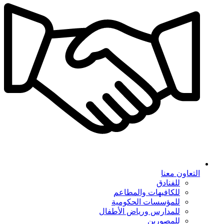
التعاون معنا
للفنادق
للكافيهات والمطاعم
للمؤسسات الحكومية
للمدارس ورياض الأطفال
للمصورين