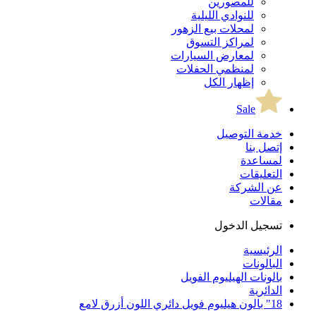
للمصورين
للنوادي الليلية
لمحلات بيع الزهور
لمراكز التسوق
لمعارض السيارات
لمنظمي الحفلات
إظهار الكل
Sale
خدمة التوصيل
إتصل بنا
لمساعدة
التعليقات
عن الشركة
مقالات
تسجيل الدخول
الرئيسية
البالونات
بالونات الهيليوم الفويل
الدائرية
18" بالون هيليوم فويل دائري اللون أزرق لامع