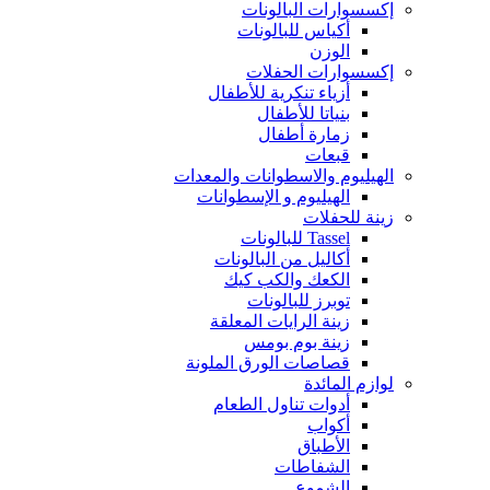
إكسسوارات البالونات
أكياس للبالونات
الوزن
إكسسوارات الحفلات
أزياء تنكرية للأطفال
بنياتا للأطفال
زمارة أطفال
قبعات
الهيليوم والاسطوانات والمعدات
الهيليوم و الإسطوانات
زينة للحفلات
Tassel للبالونات
أكاليل من البالونات
الكعك والكب كيك
توبرز للبالونات
زينة الرايات المعلقة
زينة بوم بومس
قصاصات الورق الملونة
لوازم المائدة
أدوات تناول الطعام
أكواب
الأطباق
الشفاطات
الشموع