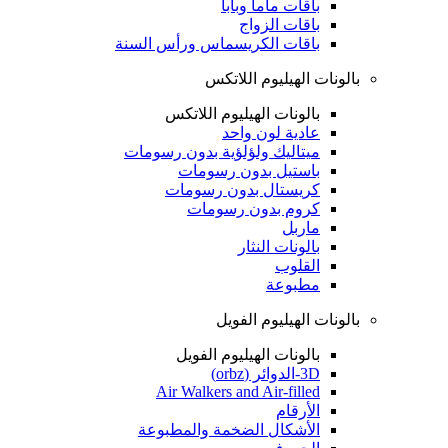
باقات ماما وبابا
باقات الزواج
باقات الكريسماس ورأس السنة
بالونات الهيليوم اللاتكس
بالونات الهيليوم اللاتكس
عادية لون واحد
ميتاليك ولؤلؤية بدون رسومات
باستيل بدون رسومات
كريستال بدون رسومات
كروم بدون رسومات
ماربل
بالونات النثار
القلوب
مطبوعة
بالونات الهيليوم الفويل
بالونات الهيليوم الفويل
3D-الدوائر (orbz)
Air Walkers and Air-filled
الأرقام
الأشكال الضخمة والمطبوعة