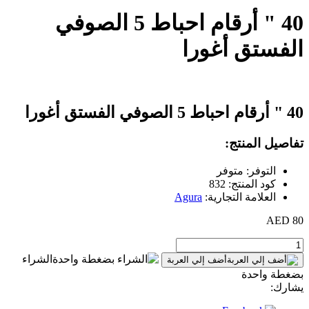
40 " أرقام احباط 5 الصوفي
الفستق أغورا
40 " أرقام احباط 5 الصوفي الفستق أغورا
تفاصيل المنتج:
التوفر: متوفر
كود المنتج: 832
العلامة التجارية:
Agura
80 AED
الشراء
أضف إلي العربة
بضغطة واحدة
يشارك: