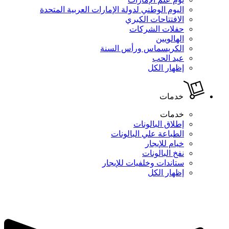
اليوم الوطني لدولة الإمارات العربية المتحدة
الافتتاحات الكبري
حفلات الشركات
الهالويين
الكريسماس ورأس السنة
عيد الحب
إظهار الكل
خدمات
خدمات
إطلاق البالونات
الطباعة علي البالونات
خيام للإيجار
نفخ البالونات
ستاندات وخلفيات للإيجار
إظهار الكل