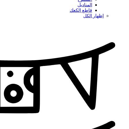
المناديل
قاطع الكعك
إظهار الكل