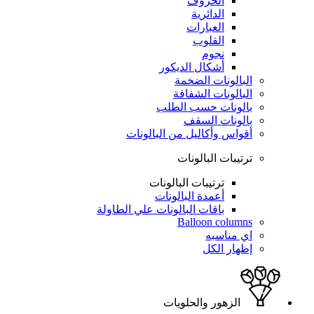
الحروف
الدائرية
العبارات
القلوب
نجوم
أشكال الديكور
البالونات الضخمة
البالونات الشفافة
بالونات حسب الطلب
بالونات السقف
أقواس وأكاليل من البالونات
ترتيبات البالونات
ترتيبات البالونات
أعمدة البالونات
باقات البالونات علي الطاولة
Balloon columns
اي مناسبه
إظهار الكل
الزهور والحلويات