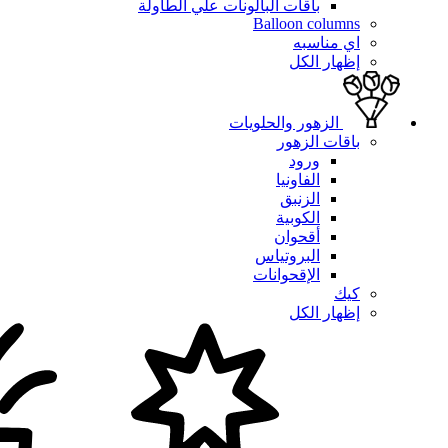
باقات البالونات علي الطاولة
Balloon columns
اي مناسبه
إظهار الكل
الزهور والحلويات
باقات الزهور
ورود
الفاونيا
الزنبق
الكوبية
أقحوان
البروتياس
الإقحوانات
كيك
إظهار الكل