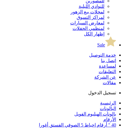
للمصورين
للنوادي الليلية
لمحلات بيع الزهور
لمراكز التسوق
لمعارض السيارات
لمنظمي الحفلات
إظهار الكل
Sale
خدمة التوصيل
إتصل بنا
لمساعدة
التعليقات
عن الشركة
مقالات
تسجيل الدخول
الرئيسية
البالونات
بالونات الهيليوم الفويل
الأرقام
40 " أرقام احباط 5 الصوفي الفستق أغورا