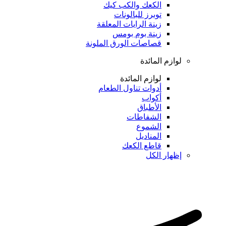
الكعك والكب كيك
توبرز للبالونات
زينة الرايات المعلقة
زينة بوم بومس
قصاصات الورق الملونة
لوازم المائدة
لوازم المائدة
أدوات تناول الطعام
أكواب
الأطباق
الشفاطات
الشموع
المناديل
قاطع الكعك
إظهار الكل