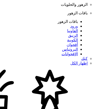
الزهور والحلويات
باقات الزهور
باقات الزهور
ورود
الفاونيا
الزنبق
الكوبية
أقحوان
البروتياس
الإقحوانات
كيك
إظهار الكل