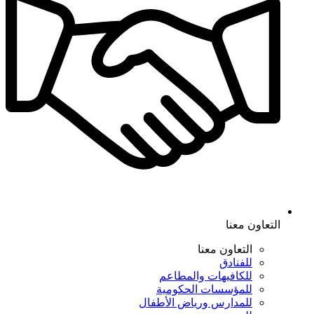
التعاون معنا
التعاون معنا
للفنادق
للكافيهات والمطاعم
للمؤسسات الحكومية
للمدارس ورياض الأطفال