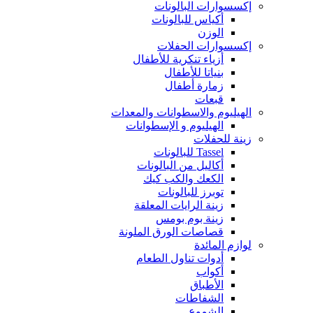
إكسسوارات البالونات
أكياس للبالونات
الوزن
إكسسوارات الحفلات
أزياء تنكرية للأطفال
بنياتا للأطفال
زمارة أطفال
قبعات
الهيليوم والاسطوانات والمعدات
الهيليوم و الإسطوانات
زينة للحفلات
Tassel للبالونات
أكاليل من البالونات
الكعك والكب كيك
توبرز للبالونات
زينة الرايات المعلقة
زينة بوم بومس
قصاصات الورق الملونة
لوازم المائدة
أدوات تناول الطعام
أكواب
الأطباق
الشفاطات
الشموع