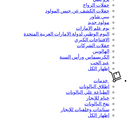
حفلات الزواج
حفلات الكشف عن جنس المولود
بيبي شاور
مولود جديد
يوم علم الإمارات
اليوم الوطني لدولة الإمارات العربية المتحدة
الافتتاحات الكبري
حفلات الشركات
الهالويين
الكريسماس ورأس السنة
عيد الحب
إظهار الكل
خدمات
إطلاق البالونات
الطباعة علي البالونات
خيام للإيجار
نفخ البالونات
ستاندات وخلفيات للإيجار
إظهار الكل