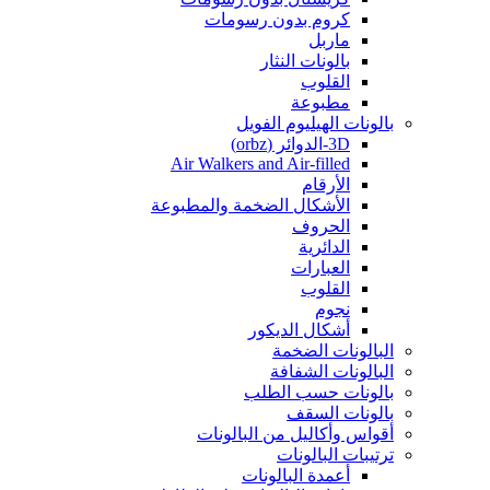
كروم بدون رسومات
ماربل
بالونات النثار
القلوب
مطبوعة
بالونات الهيليوم الفويل
3D-الدوائر (orbz)
Air Walkers and Air-filled
الأرقام
الأشكال الضخمة والمطبوعة
الحروف
الدائرية
العبارات
القلوب
نجوم
أشكال الديكور
البالونات الضخمة
البالونات الشفافة
بالونات حسب الطلب
بالونات السقف
أقواس وأكاليل من البالونات
ترتيبات البالونات
أعمدة البالونات