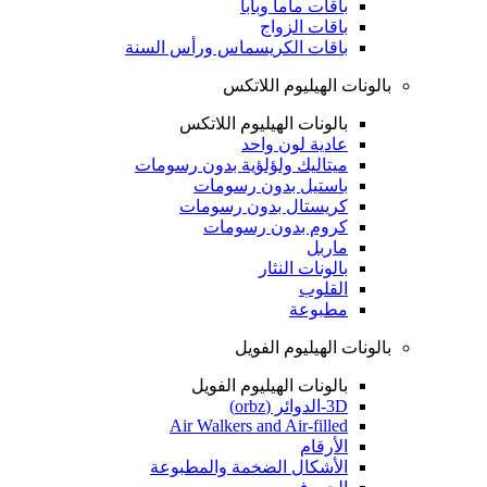
باقات ماما وبابا
باقات الزواج
باقات الكريسماس ورأس السنة
بالونات الهيليوم اللاتكس
بالونات الهيليوم اللاتكس
عادية لون واحد
ميتاليك ولؤلؤية بدون رسومات
باستيل بدون رسومات
كريستال بدون رسومات
كروم بدون رسومات
ماربل
بالونات النثار
القلوب
مطبوعة
بالونات الهيليوم الفويل
بالونات الهيليوم الفويل
3D-الدوائر (orbz)
Air Walkers and Air-filled
الأرقام
الأشكال الضخمة والمطبوعة