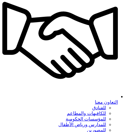
التعاون معنا
للفنادق
للكافيهات والمطاعم
للمؤسسات الحكومية
للمدارس ورياض الأطفال
للمصورين