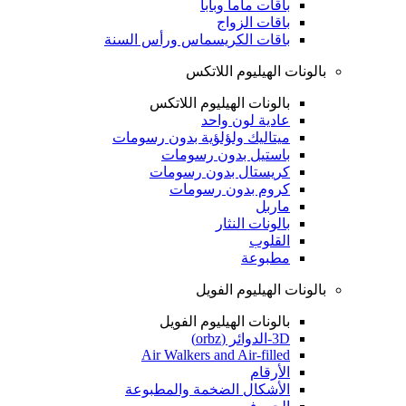
باقات ماما وبابا
باقات الزواج
باقات الكريسماس ورأس السنة
بالونات الهيليوم اللاتكس
بالونات الهيليوم اللاتكس
عادية لون واحد
ميتاليك ولؤلؤية بدون رسومات
باستيل بدون رسومات
كريستال بدون رسومات
كروم بدون رسومات
ماربل
بالونات النثار
القلوب
مطبوعة
بالونات الهيليوم الفويل
بالونات الهيليوم الفويل
3D-الدوائر (orbz)
Air Walkers and Air-filled
الأرقام
الأشكال الضخمة والمطبوعة