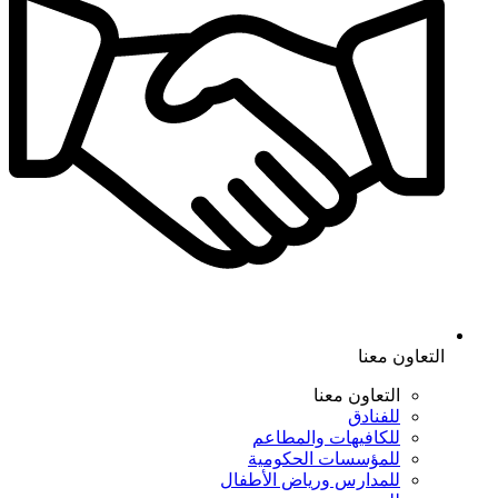
التعاون معنا
التعاون معنا
للفنادق
للكافيهات والمطاعم
للمؤسسات الحكومية
للمدارس ورياض الأطفال