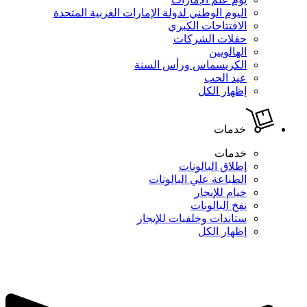
اليوم الوطني لدولة الإمارات العربية المتحدة
الافتتاحات الكبري
حفلات الشركات
الهالويين
الكريسماس ورأس السنة
عيد الحب
إظهار الكل
خدمات
خدمات
إطلاق البالونات
الطباعة علي البالونات
خيام للإيجار
نفخ البالونات
ستاندات وخلفيات للإيجار
إظهار الكل