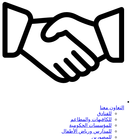
التعاون معنا
للفنادق
للكافيهات والمطاعم
للمؤسسات الحكومية
للمدارس ورياض الأطفال
للمصورين