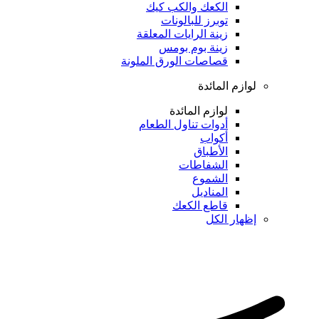
الكعك والكب كيك
توبرز للبالونات
زينة الرايات المعلقة
زينة بوم بومس
قصاصات الورق الملونة
لوازم المائدة
لوازم المائدة
أدوات تناول الطعام
أكواب
الأطباق
الشفاطات
الشموع
المناديل
قاطع الكعك
إظهار الكل