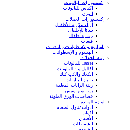
إكسسوارات البالونات
أكياس للبالونات
الوزن
إكسسوارات الحفلات
أزياء تنكرية للأطفال
بنياتا للأطفال
زمارة أطفال
قبعات
الهيليوم والاسطوانات والمعدات
الهيليوم و الإسطوانات
زينة للحفلات
Tassel للبالونات
أكاليل من البالونات
الكعك والكب كيك
توبرز للبالونات
زينة الرايات المعلقة
زينة بوم بومس
قصاصات الورق الملونة
لوازم المائدة
أدوات تناول الطعام
أكواب
الأطباق
الشفاطات
الشموع