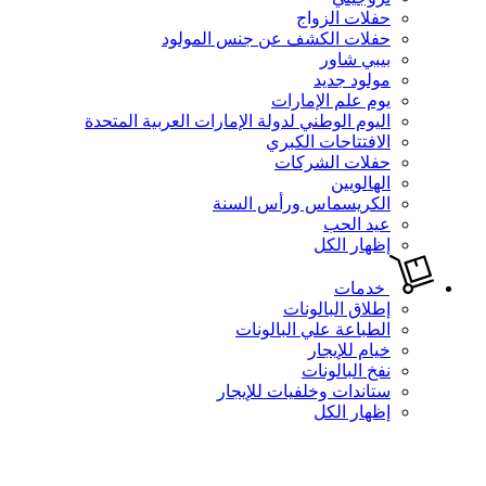
حفلات الزواج
حفلات الكشف عن جنس المولود
بيبي شاور
مولود جديد
يوم علم الإمارات
اليوم الوطني لدولة الإمارات العربية المتحدة
الافتتاحات الكبري
حفلات الشركات
الهالويين
الكريسماس ورأس السنة
عيد الحب
إظهار الكل
خدمات
إطلاق البالونات
الطباعة علي البالونات
خيام للإيجار
نفخ البالونات
ستاندات وخلفيات للإيجار
إظهار الكل