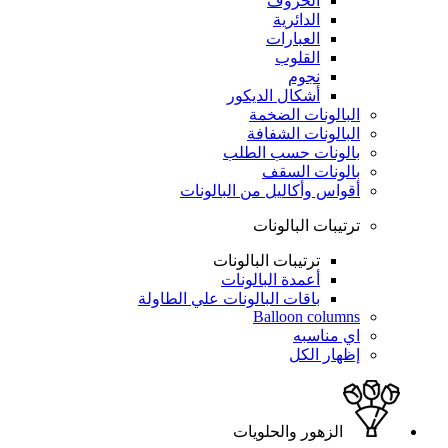
الحروف
الدائرية
العبارات
القلوب
نجوم
أشكال الديكور
البالونات الضخمة
البالونات الشفافة
بالونات حسب الطلب
بالونات السقف
أقواس وأكاليل من البالونات
ترتيبات البالونات
ترتيبات البالونات
أعمدة البالونات
باقات البالونات علي الطاولة
Balloon columns
اي مناسبه
إظهار الكل
الزهور والحلويات