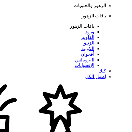
الزهور والحلويات
باقات الزهور
باقات الزهور
ورود
الفاونيا
الزنبق
الكوبية
أقحوان
البروتياس
الإقحوانات
كيك
إظهار الكل