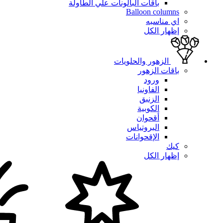
باقات البالونات علي الطاولة
Balloon columns
اي مناسبه
إظهار الكل
الزهور والحلويات
باقات الزهور
ورود
الفاونيا
الزنبق
الكوبية
أقحوان
البروتياس
الإقحوانات
كيك
إظهار الكل