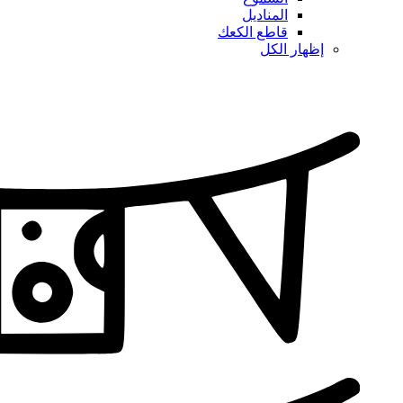
المناديل
قاطع الكعك
إظهار الكل