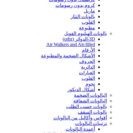
كروم بدون رسومات
ماربل
بالونات النثار
القلوب
مطبوعة
بالونات الهيليوم الفويل
3D-الدوائر (orbz)
Air Walkers and Air-filled
الأرقام
الأشكال الضخمة والمطبوعة
الحروف
الدائرية
العبارات
القلوب
نجوم
أشكال الديكور
البالونات الضخمة
البالونات الشفافة
بالونات حسب الطلب
بالونات السقف
أقواس وأكاليل من البالونات
ترتيبات البالونات
أعمدة البالونات