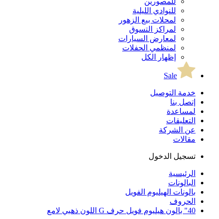
للمصورين
للنوادي الليلية
لمحلات بيع الزهور
لمراكز التسوق
لمعارض السيارات
لمنظمي الحفلات
إظهار الكل
Sale
خدمة التوصيل
إتصل بنا
لمساعدة
التعليقات
عن الشركة
مقالات
تسجيل الدخول
الرئيسية
البالونات
بالونات الهيليوم الفويل
الحروف
40" بالون هيليوم فويل حرف G اللون ذهبي لامع