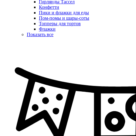
Гирлянды Тассел
Конфетти
Пики и флажки для еды
Пом-помы и шары-соты
Топперы для тортов
Флажки
Показать все