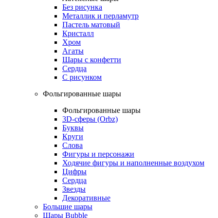
Без рисунка
Металлик и перламутр
Пастель матовый
Кристалл
Хром
Агаты
Шары с конфетти
Сердца
С рисунком
Фольгированные шары
Фольгированные шары
3D-сферы (Orbz)
Буквы
Круги
Слова
Фигуры и персонажи
Ходячие фигуры и наполненные воздухом
Цифры
Сердца
Звезды
Декоративные
Большие шары
Шары Bubble