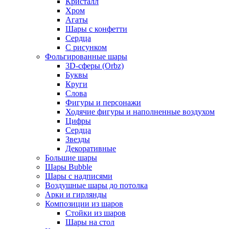
Кристалл
Хром
Агаты
Шары с конфетти
Сердца
С рисунком
Фольгированные шары
3D-сферы (Orbz)
Буквы
Круги
Слова
Фигуры и персонажи
Ходячие фигуры и наполненные воздухом
Цифры
Сердца
Звезды
Декоративные
Большие шары
Шары Bubble
Шары с надписями
Воздушные шары до потолка
Арки и гирлянды
Композиции из шаров
Стойки из шаров
Шары на стол