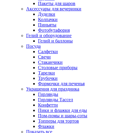
Пакеты для шаров
Аксессуары для вечеринки
Дуделки
Колпачки
Пиньяты
Фотобутафория
Гелий и оборудование
Гелий и баллоны
Посуда
Салфетки
Свечи
Стаканчики
Столовые приборы
Тарелки
Трубочки
Формочки для печенья
Украшения для праздника
Гирлянды
Гирлянды Тассел
Конфетти
Пики и флажки для еды
Пом-помы и шары-соты
Топперы для тортов
Флажки
Показать все