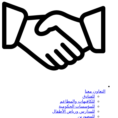
التعاون معنا
للفنادق
للكافيهات والمطاعم
للمؤسسات الحكومية
للمدارس ورياض الأطفال
للمصورين