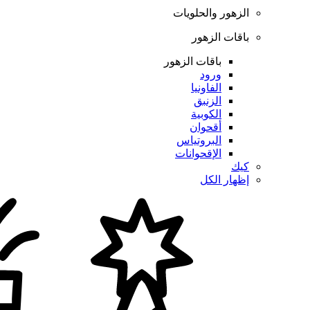
الزهور والحلويات
باقات الزهور
باقات الزهور
ورود
الفاونيا
الزنبق
الكوبية
أقحوان
البروتياس
الإقحوانات
كيك
إظهار الكل