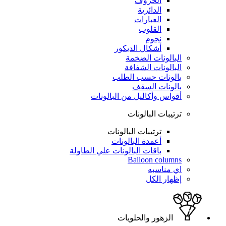
الحروف
الدائرية
العبارات
القلوب
نجوم
أشكال الديكور
البالونات الضخمة
البالونات الشفافة
بالونات حسب الطلب
بالونات السقف
أقواس وأكاليل من البالونات
ترتيبات البالونات
ترتيبات البالونات
أعمدة البالونات
باقات البالونات علي الطاولة
Balloon columns
اي مناسبه
إظهار الكل
الزهور والحلويات