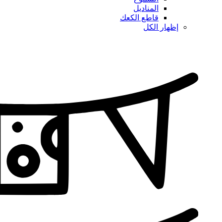
المناديل
قاطع الكعك
إظهار الكل