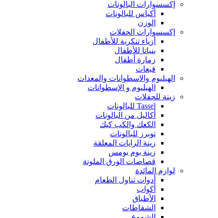
إكسسوارات البالونات
أكياس للبالونات
الوزن
إكسسوارات الحفلات
أزياء تنكرية للأطفال
بنياتا للأطفال
زمارة أطفال
قبعات
الهيليوم والاسطوانات والمعدات
الهيليوم و الإسطوانات
زينة للحفلات
Tassel للبالونات
أكاليل من البالونات
الكعك والكب كيك
توبرز للبالونات
زينة الرايات المعلقة
زينة بوم بومس
قصاصات الورق الملونة
لوازم المائدة
أدوات تناول الطعام
أكواب
الأطباق
الشفاطات
الشموع