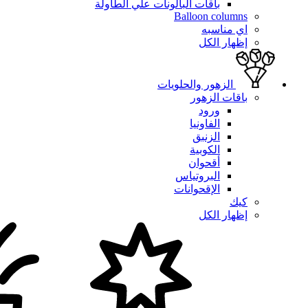
باقات البالونات علي الطاولة
Balloon columns
اي مناسبه
إظهار الكل
الزهور والحلويات
باقات الزهور
ورود
الفاونيا
الزنبق
الكوبية
أقحوان
البروتياس
الإقحوانات
كيك
إظهار الكل