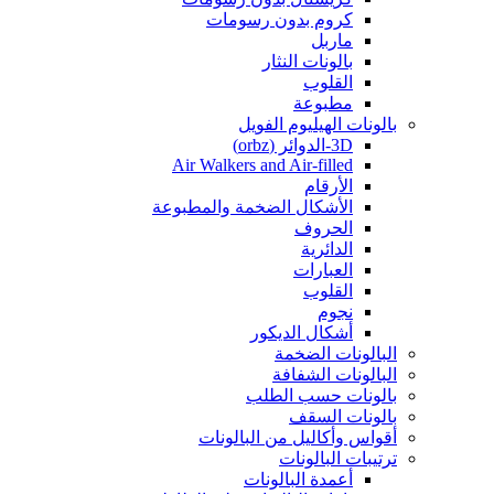
كروم بدون رسومات
ماربل
بالونات النثار
القلوب
مطبوعة
بالونات الهيليوم الفويل
3D-الدوائر (orbz)
Air Walkers and Air-filled
الأرقام
الأشكال الضخمة والمطبوعة
الحروف
الدائرية
العبارات
القلوب
نجوم
أشكال الديكور
البالونات الضخمة
البالونات الشفافة
بالونات حسب الطلب
بالونات السقف
أقواس وأكاليل من البالونات
ترتيبات البالونات
أعمدة البالونات