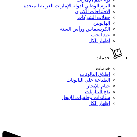
اليوم الوطني لدولة الإمارات العربية المتحدة
الافتتاحات الكبري
حفلات الشركات
الهالويين
الكريسماس ورأس السنة
عيد الحب
إظهار الكل
خدمات
خدمات
إطلاق البالونات
الطباعة علي البالونات
خيام للإيجار
نفخ البالونات
ستاندات وخلفيات للإيجار
إظهار الكل