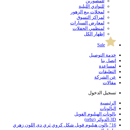
للمصورين
للنوادي الليلية
لمحلات بيع الزهور
لمراكز التسوق
لمعارض السيارات
لمنظمي الحفلات
إظهار الكل
Sale
خدمة التوصيل
إتصل بنا
لمساعدة
التعليقات
عن الشركة
مقالات
تسجيل الدخول
الرئيسية
البالونات
بالونات الهيليوم الفويل
3D-الدوائر (orbz)
16" بالون هيليوم فويل شكل كروي ثري دى اللون زهري