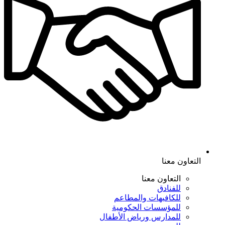
التعاون معنا
التعاون معنا
للفنادق
للكافيهات والمطاعم
للمؤسسات الحكومية
للمدارس ورياض الأطفال