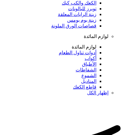
الكعك والكب كيك
توبرز للبالونات
زينة الرايات المعلقة
زينة بوم بومس
قصاصات الورق الملونة
لوازم المائدة
لوازم المائدة
أدوات تناول الطعام
أكواب
الأطباق
الشفاطات
الشموع
المناديل
قاطع الكعك
إظهار الكل