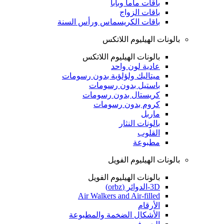
باقات ماما وبابا
باقات الزواج
باقات الكريسماس ورأس السنة
بالونات الهيليوم اللاتكس
بالونات الهيليوم اللاتكس
عادية لون واحد
ميتاليك ولؤلؤية بدون رسومات
باستيل بدون رسومات
كريستال بدون رسومات
كروم بدون رسومات
ماربل
بالونات النثار
القلوب
مطبوعة
بالونات الهيليوم الفويل
بالونات الهيليوم الفويل
3D-الدوائر (orbz)
Air Walkers and Air-filled
الأرقام
الأشكال الضخمة والمطبوعة