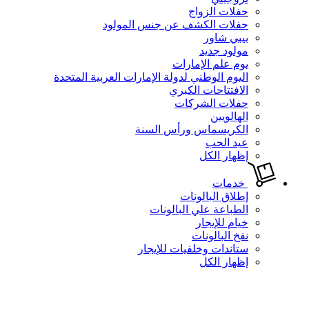
حفلات الزواج
حفلات الكشف عن جنس المولود
بيبي شاور
مولود جديد
يوم علم الإمارات
اليوم الوطني لدولة الإمارات العربية المتحدة
الافتتاحات الكبري
حفلات الشركات
الهالويين
الكريسماس ورأس السنة
عيد الحب
إظهار الكل
خدمات
إطلاق البالونات
الطباعة علي البالونات
خيام للإيجار
نفخ البالونات
ستاندات وخلفيات للإيجار
إظهار الكل