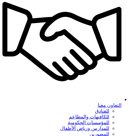
التعاون معنا
للفنادق
للكافيهات والمطاعم
للمؤسسات الحكومية
للمدارس ورياض الأطفال
للمصورين