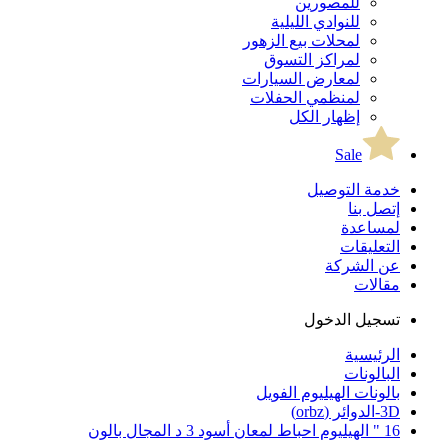
للمصورين
للنوادي الليلية
لمحلات بيع الزهور
لمراكز التسوق
لمعارض السيارات
لمنظمي الحفلات
إظهار الكل
Sale
خدمة التوصيل
إتصل بنا
لمساعدة
التعليقات
عن الشركة
مقالات
تسجيل الدخول
الرئيسية
البالونات
بالونات الهيليوم الفويل
3D-الدوائر (orbz)
16 " الهيليوم احباط لمعان أسود 3 د المجال بالون