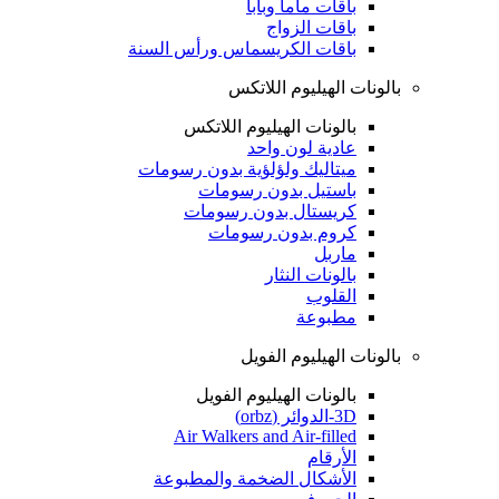
باقات ماما وبابا
باقات الزواج
باقات الكريسماس ورأس السنة
بالونات الهيليوم اللاتكس
بالونات الهيليوم اللاتكس
عادية لون واحد
ميتاليك ولؤلؤية بدون رسومات
باستيل بدون رسومات
كريستال بدون رسومات
كروم بدون رسومات
ماربل
بالونات النثار
القلوب
مطبوعة
بالونات الهيليوم الفويل
بالونات الهيليوم الفويل
3D-الدوائر (orbz)
Air Walkers and Air-filled
الأرقام
الأشكال الضخمة والمطبوعة