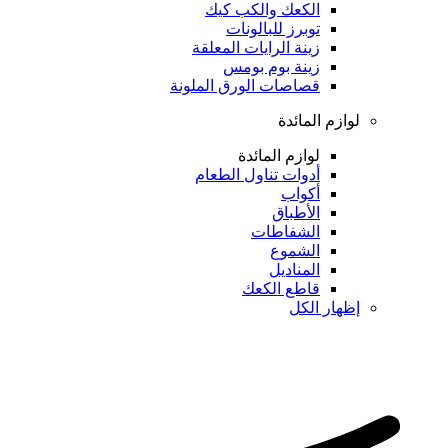
الكعك والكب كيك
توبرز للبالونات
زينة الرايات المعلقة
زينة بوم بومس
قصاصات الورق الملونة
لوازم المائدة
لوازم المائدة
أدوات تناول الطعام
أكواب
الأطباق
الشفاطات
الشموع
المناديل
قاطع الكعك
إظهار الكل