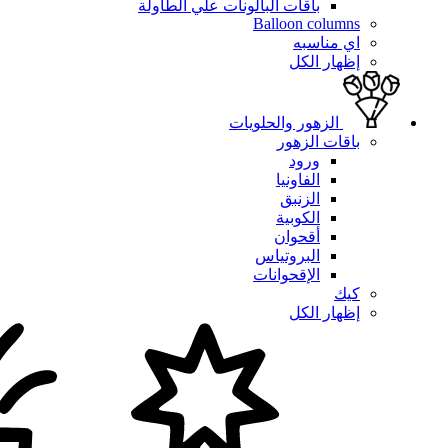
باقات البالونات علي الطاولة
Balloon columns
اي مناسبه
إظهار الكل
الزهور والحلويات
باقات الزهور
ورود
الفاونيا
الزنبق
الكوبية
أقحوان
البروتياس
الإقحوانات
كيك
إظهار الكل