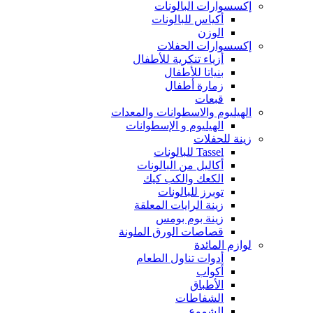
إكسسوارات البالونات
أكياس للبالونات
الوزن
إكسسوارات الحفلات
أزياء تنكرية للأطفال
بنياتا للأطفال
زمارة أطفال
قبعات
الهيليوم والاسطوانات والمعدات
الهيليوم و الإسطوانات
زينة للحفلات
Tassel للبالونات
أكاليل من البالونات
الكعك والكب كيك
توبرز للبالونات
زينة الرايات المعلقة
زينة بوم بومس
قصاصات الورق الملونة
لوازم المائدة
أدوات تناول الطعام
أكواب
الأطباق
الشفاطات
الشموع