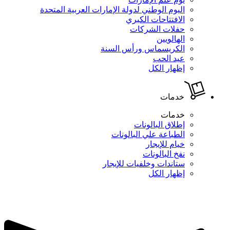
اليوم الوطني لدولة الإمارات العربية المتحدة
الافتتاحات الكبري
حفلات الشركات
الهالويين
الكريسماس ورأس السنة
عيد الحب
إظهار الكل
خدمات
خدمات
إطلاق البالونات
الطباعة علي البالونات
خيام للإيجار
نفخ البالونات
ستاندات وخلفيات للإيجار
إظهار الكل