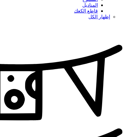
المناديل
قاطع الكعك
إظهار الكل