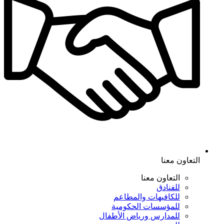
التعاون معنا
التعاون معنا
للفنادق
للكافيهات والمطاعم
للمؤسسات الحكومية
للمدارس ورياض الأطفال