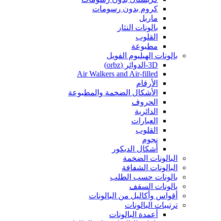
كروم بدون رسومات
ماربل
بالونات النثار
القلوب
مطبوعة
بالونات الهيليوم الفويل
3D-الدوائر (orbz)
Air Walkers and Air-filled
الأرقام
الأشكال الضخمة والمطبوعة
الحروف
الدائرية
العبارات
القلوب
نجوم
أشكال الديكور
البالونات الضخمة
البالونات الشفافة
بالونات حسب الطلب
بالونات السقف
أقواس وأكاليل من البالونات
ترتيبات البالونات
أعمدة البالونات