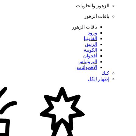
الزهور والحلويات
باقات الزهور
باقات الزهور
ورود
الفاونيا
الزنبق
الكوبية
أقحوان
البروتياس
الإقحوانات
كيك
إظهار الكل