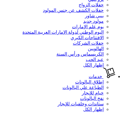
حفلات الزواج
حفلات الكشف عن جنس المولود
بيبي شاور
مولود جديد
يوم علم الإمارات
اليوم الوطني لدولة الإمارات العربية المتحدة
الافتتاحات الكبري
حفلات الشركات
الهالويين
الكريسماس ورأس السنة
عيد الحب
إظهار الكل
خدمات
إطلاق البالونات
الطباعة علي البالونات
خيام للإيجار
نفخ البالونات
ستاندات وخلفيات للإيجار
إظهار الكل