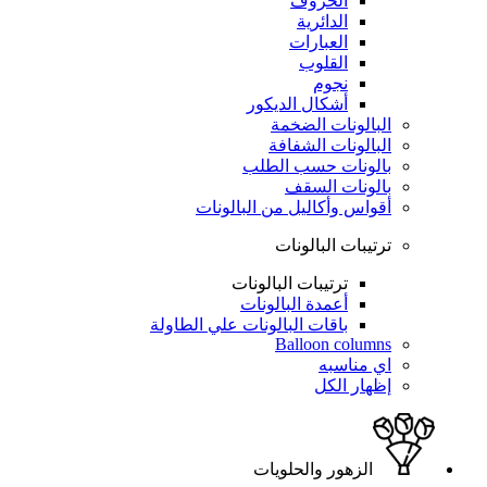
الحروف
الدائرية
العبارات
القلوب
نجوم
أشكال الديكور
البالونات الضخمة
البالونات الشفافة
بالونات حسب الطلب
بالونات السقف
أقواس وأكاليل من البالونات
ترتيبات البالونات
ترتيبات البالونات
أعمدة البالونات
باقات البالونات علي الطاولة
Balloon columns
اي مناسبه
إظهار الكل
الزهور والحلويات