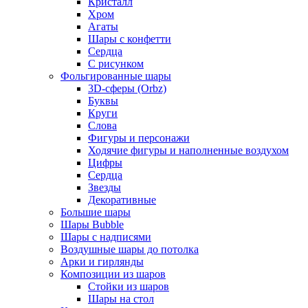
Кристалл
Хром
Агаты
Шары с конфетти
Сердца
С рисунком
Фольгированные шары
3D-сферы (Orbz)
Буквы
Круги
Слова
Фигуры и персонажи
Ходячие фигуры и наполненные воздухом
Цифры
Сердца
Звезды
Декоративные
Большие шары
Шары Bubble
Шары с надписями
Воздушные шары до потолка
Арки и гирлянды
Композиции из шаров
Стойки из шаров
Шары на стол