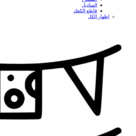
المناديل
قاطع الكعك
إظهار الكل