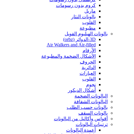
كروم بدون رسومات
ماربل
بالونات النثار
القلوب
مطبوعة
بالونات الهيليوم الفويل
3D-الدوائر (orbz)
Air Walkers and Air-filled
الأرقام
الأشكال الضخمة والمطبوعة
الحروف
الدائرية
العبارات
القلوب
نجوم
أشكال الديكور
البالونات الضخمة
البالونات الشفافة
بالونات حسب الطلب
بالونات السقف
أقواس وأكاليل من البالونات
ترتيبات البالونات
أعمدة البالونات