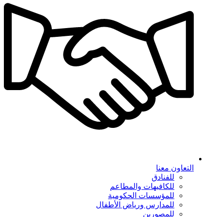
التعاون معنا
للفنادق
للكافيهات والمطاعم
للمؤسسات الحكومية
للمدارس ورياض الأطفال
للمصورين