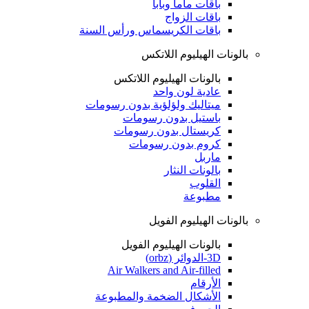
باقات ماما وبابا
باقات الزواج
باقات الكريسماس ورأس السنة
بالونات الهيليوم اللاتكس
بالونات الهيليوم اللاتكس
عادية لون واحد
ميتاليك ولؤلؤية بدون رسومات
باستيل بدون رسومات
كريستال بدون رسومات
كروم بدون رسومات
ماربل
بالونات النثار
القلوب
مطبوعة
بالونات الهيليوم الفويل
بالونات الهيليوم الفويل
3D-الدوائر (orbz)
Air Walkers and Air-filled
الأرقام
الأشكال الضخمة والمطبوعة