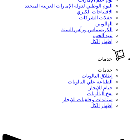
اليوم الوطني لدولة الإمارات العربية المتحدة
الافتتاحات الكبري
حفلات الشركات
الهالويين
الكريسماس ورأس السنة
عيد الحب
إظهار الكل
خدمات
خدمات
إطلاق البالونات
الطباعة علي البالونات
خيام للإيجار
نفخ البالونات
ستاندات وخلفيات للإيجار
إظهار الكل