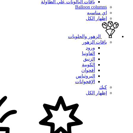
باقات البالونات علي الطاولة
Balloon columns
اي مناسبه
إظهار الكل
الزهور والحلويات
باقات الزهور
ورود
الفاونيا
الزنبق
الكوبية
أقحوان
البروتياس
الإقحوانات
كيك
إظهار الكل