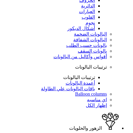
الحروف
الدائرية
العبارات
القلوب
نجوم
أشكال الديكور
البالونات الضخمة
البالونات الشفافة
بالونات حسب الطلب
بالونات السقف
أقواس وأكاليل من البالونات
ترتيبات البالونات
ترتيبات البالونات
أعمدة البالونات
باقات البالونات علي الطاولة
Balloon columns
اي مناسبه
إظهار الكل
الزهور والحلويات