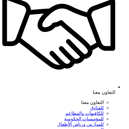
التعاون معنا
التعاون معنا
للفنادق
للكافيهات والمطاعم
للمؤسسات الحكومية
للمدارس ورياض الأطفال