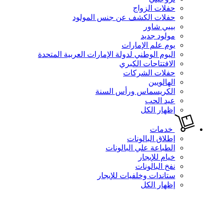
حفلات الزواج
حفلات الكشف عن جنس المولود
بيبي شاور
مولود جديد
يوم علم الإمارات
اليوم الوطني لدولة الإمارات العربية المتحدة
الافتتاحات الكبري
حفلات الشركات
الهالويين
الكريسماس ورأس السنة
عيد الحب
إظهار الكل
خدمات
إطلاق البالونات
الطباعة علي البالونات
خيام للإيجار
نفخ البالونات
ستاندات وخلفيات للإيجار
إظهار الكل