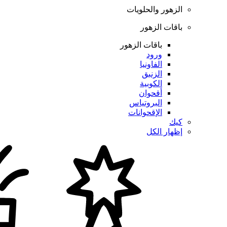
الزهور والحلويات
باقات الزهور
باقات الزهور
ورود
الفاونيا
الزنبق
الكوبية
أقحوان
البروتياس
الإقحوانات
كيك
إظهار الكل