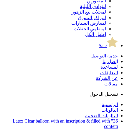
للمصورين
للنوادي الليلية
لمحلات بيع الزهور
لمراكز التسوق
لمعارض السيارات
لمنظمي الحفلات
إظهار الكل
Sale
خدمة التوصيل
إتصل بنا
لمساعدة
التعليقات
عن الشركة
مقالات
تسجيل الدخول
الرئيسية
البالونات
البالونات الضخمة
36" Latex Clear balloon with an inscription & filled with
confetti