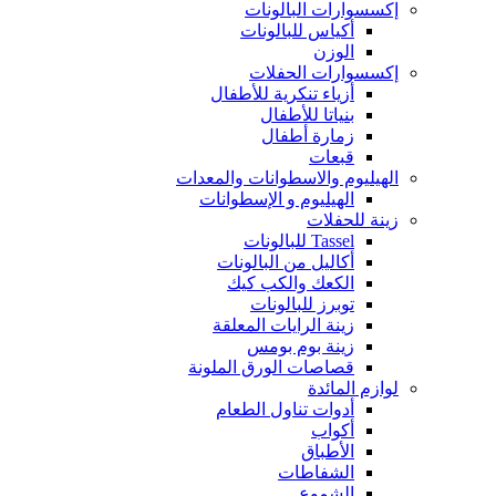
إكسسوارات البالونات
أكياس للبالونات
الوزن
إكسسوارات الحفلات
أزياء تنكرية للأطفال
بنياتا للأطفال
زمارة أطفال
قبعات
الهيليوم والاسطوانات والمعدات
الهيليوم و الإسطوانات
زينة للحفلات
Tassel للبالونات
أكاليل من البالونات
الكعك والكب كيك
توبرز للبالونات
زينة الرايات المعلقة
زينة بوم بومس
قصاصات الورق الملونة
لوازم المائدة
أدوات تناول الطعام
أكواب
الأطباق
الشفاطات
الشموع