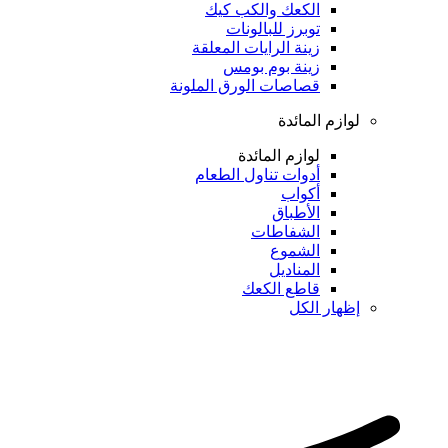
الكعك والكب كيك
توبرز للبالونات
زينة الرايات المعلقة
زينة بوم بومس
قصاصات الورق الملونة
لوازم المائدة
لوازم المائدة
أدوات تناول الطعام
أكواب
الأطباق
الشفاطات
الشموع
المناديل
قاطع الكعك
إظهار الكل