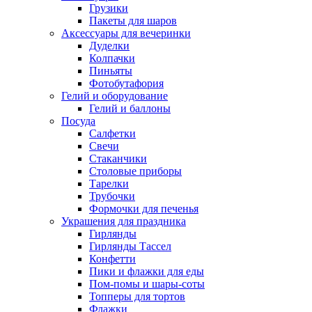
Грузики
Пакеты для шаров
Аксессуары для вечеринки
Дуделки
Колпачки
Пиньяты
Фотобутафория
Гелий и оборудование
Гелий и баллоны
Посуда
Салфетки
Свечи
Стаканчики
Столовые приборы
Тарелки
Трубочки
Формочки для печенья
Украшения для праздника
Гирлянды
Гирлянды Тассел
Конфетти
Пики и флажки для еды
Пом-помы и шары-соты
Топперы для тортов
Флажки