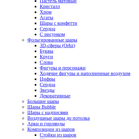
Пастель матовый
Кристалл
Хром
Агаты
Шары с конфетти
Сердца
С рисунком
Фольгированные шары
3D-сферы (Orbz)
Буквы
Круги
Слова
Фигуры и персонажи
Ходячие фигуры и наполненные воздухом
Цифры
Сердца
Звезды
Декоративные
Большие шары
Шары Bubble
Шары с надписями
Воздушные шары до потолка
Арки и гирлянды
Композиции из шаров
Стойки из шаров