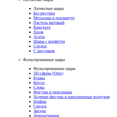
Латексные шары
Без рисунка
Металлик и перламутр
Пастель матовый
Кристалл
Хром
Агаты
Шары с конфетти
Сердца
С рисунком
Фольгированные шары
Фольгированные шары
3D-сферы (Orbz)
Буквы
Круги
Слова
Фигуры и персонажи
Ходячие фигуры и наполненные воздухом
Цифры
Сердца
Звезды
Декоративные