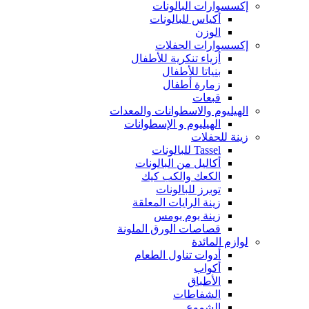
إكسسوارات البالونات
أكياس للبالونات
الوزن
إكسسوارات الحفلات
أزياء تنكرية للأطفال
بنياتا للأطفال
زمارة أطفال
قبعات
الهيليوم والاسطوانات والمعدات
الهيليوم و الإسطوانات
زينة للحفلات
Tassel للبالونات
أكاليل من البالونات
الكعك والكب كيك
توبرز للبالونات
زينة الرايات المعلقة
زينة بوم بومس
قصاصات الورق الملونة
لوازم المائدة
أدوات تناول الطعام
أكواب
الأطباق
الشفاطات
الشموع