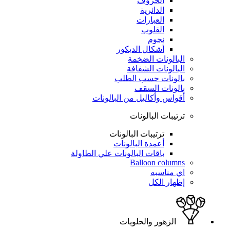
الحروف
الدائرية
العبارات
القلوب
نجوم
أشكال الديكور
البالونات الضخمة
البالونات الشفافة
بالونات حسب الطلب
بالونات السقف
أقواس وأكاليل من البالونات
ترتيبات البالونات
ترتيبات البالونات
أعمدة البالونات
باقات البالونات علي الطاولة
Balloon columns
اي مناسبه
إظهار الكل
الزهور والحلويات