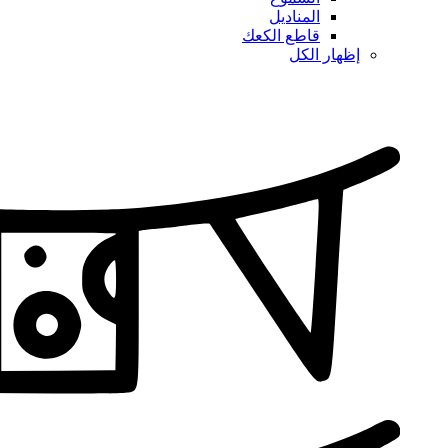
المناديل
قاطع الكعك
إظهار الكل