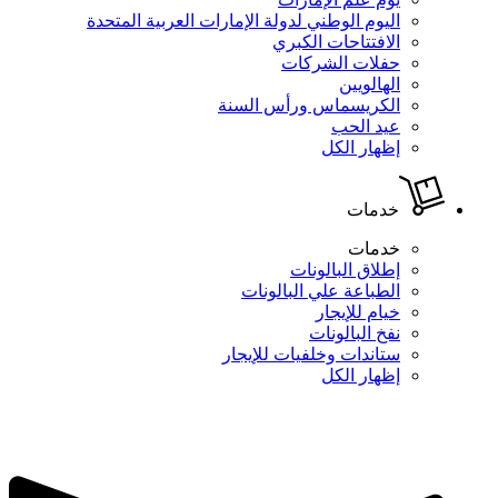
اليوم الوطني لدولة الإمارات العربية المتحدة
الافتتاحات الكبري
حفلات الشركات
الهالويين
الكريسماس ورأس السنة
عيد الحب
إظهار الكل
خدمات
خدمات
إطلاق البالونات
الطباعة علي البالونات
خيام للإيجار
نفخ البالونات
ستاندات وخلفيات للإيجار
إظهار الكل