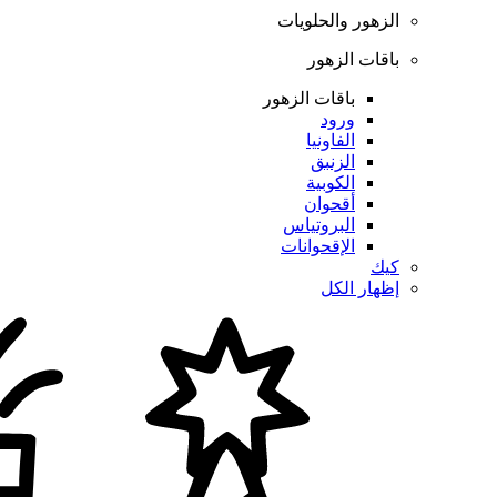
الزهور والحلويات
باقات الزهور
باقات الزهور
ورود
الفاونيا
الزنبق
الكوبية
أقحوان
البروتياس
الإقحوانات
كيك
إظهار الكل