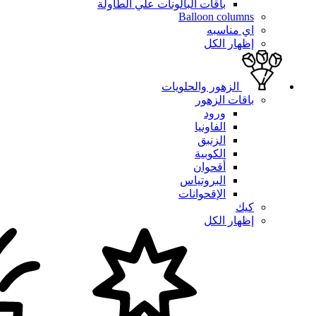
باقات البالونات علي الطاولة
Balloon columns
اي مناسبه
إظهار الكل
الزهور والحلويات
باقات الزهور
ورود
الفاونيا
الزنبق
الكوبية
أقحوان
البروتياس
الإقحوانات
كيك
إظهار الكل