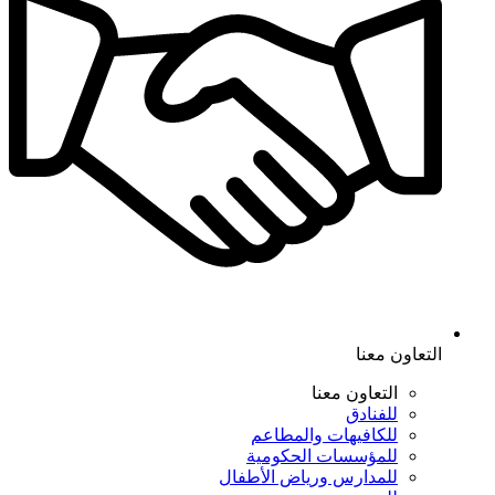
التعاون معنا
التعاون معنا
للفنادق
للكافيهات والمطاعم
للمؤسسات الحكومية
للمدارس ورياض الأطفال