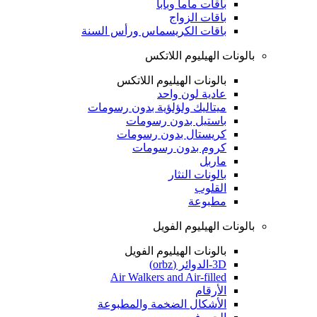
باقات ماما وبابا
باقات الزواج
باقات الكريسماس ورأس السنة
بالونات الهيليوم اللاتكس
بالونات الهيليوم اللاتكس
عادية لون واحد
ميتاليك ولؤلؤية بدون رسومات
باستيل بدون رسومات
كريستال بدون رسومات
كروم بدون رسومات
ماربل
بالونات النثار
القلوب
مطبوعة
بالونات الهيليوم الفويل
بالونات الهيليوم الفويل
3D-الدوائر (orbz)
Air Walkers and Air-filled
الأرقام
الأشكال الضخمة والمطبوعة