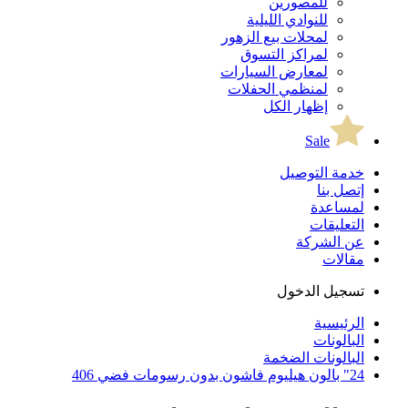
للمصورين
للنوادي الليلية
لمحلات بيع الزهور
لمراكز التسوق
لمعارض السيارات
لمنظمي الحفلات
إظهار الكل
Sale
خدمة التوصيل
إتصل بنا
لمساعدة
التعليقات
عن الشركة
مقالات
تسجيل الدخول
الرئيسية
البالونات
البالونات الضخمة
24" بالون هيليوم فاشون بدون رسومات فضي 406