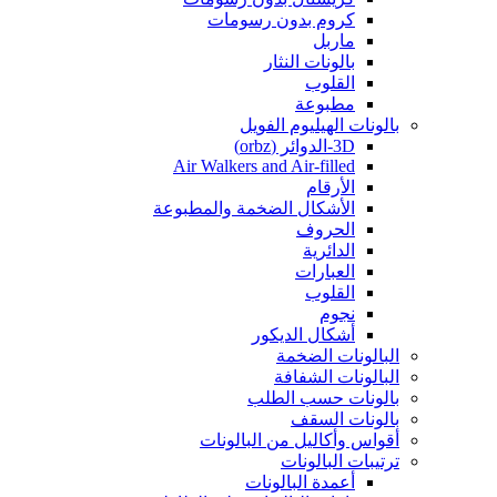
كروم بدون رسومات
ماربل
بالونات النثار
القلوب
مطبوعة
بالونات الهيليوم الفويل
3D-الدوائر (orbz)
Air Walkers and Air-filled
الأرقام
الأشكال الضخمة والمطبوعة
الحروف
الدائرية
العبارات
القلوب
نجوم
أشكال الديكور
البالونات الضخمة
البالونات الشفافة
بالونات حسب الطلب
بالونات السقف
أقواس وأكاليل من البالونات
ترتيبات البالونات
أعمدة البالونات