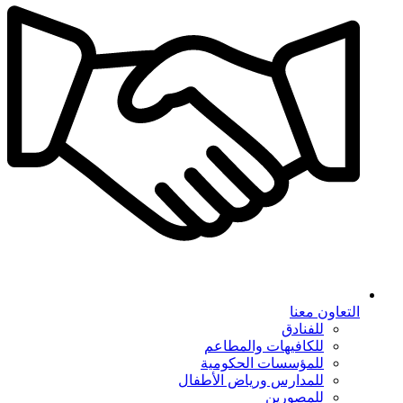
التعاون معنا
للفنادق
للكافيهات والمطاعم
للمؤسسات الحكومية
للمدارس ورياض الأطفال
للمصورين