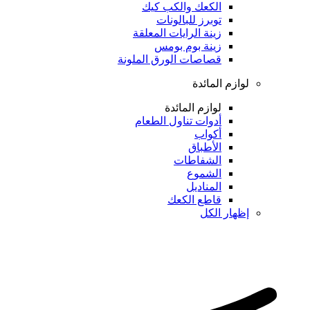
الكعك والكب كيك
توبرز للبالونات
زينة الرايات المعلقة
زينة بوم بومس
قصاصات الورق الملونة
لوازم المائدة
لوازم المائدة
أدوات تناول الطعام
أكواب
الأطباق
الشفاطات
الشموع
المناديل
قاطع الكعك
إظهار الكل