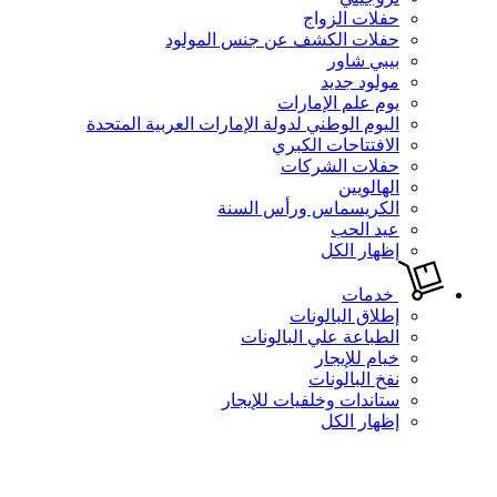
حفلات الزواج
حفلات الكشف عن جنس المولود
بيبي شاور
مولود جديد
يوم علم الإمارات
اليوم الوطني لدولة الإمارات العربية المتحدة
الافتتاحات الكبري
حفلات الشركات
الهالويين
الكريسماس ورأس السنة
عيد الحب
إظهار الكل
خدمات
إطلاق البالونات
الطباعة علي البالونات
خيام للإيجار
نفخ البالونات
ستاندات وخلفيات للإيجار
إظهار الكل