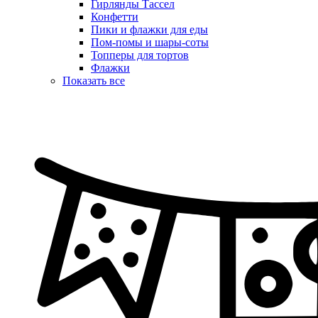
Гирлянды Тассел
Конфетти
Пики и флажки для еды
Пом-помы и шары-соты
Топперы для тортов
Флажки
Показать все