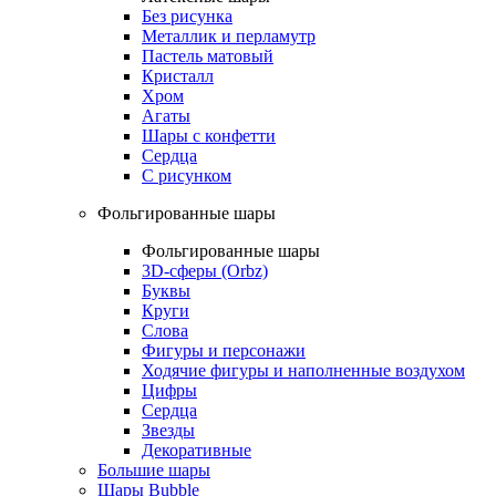
Без рисунка
Металлик и перламутр
Пастель матовый
Кристалл
Хром
Агаты
Шары с конфетти
Сердца
С рисунком
Фольгированные шары
Фольгированные шары
3D-сферы (Orbz)
Буквы
Круги
Слова
Фигуры и персонажи
Ходячие фигуры и наполненные воздухом
Цифры
Сердца
Звезды
Декоративные
Большие шары
Шары Bubble