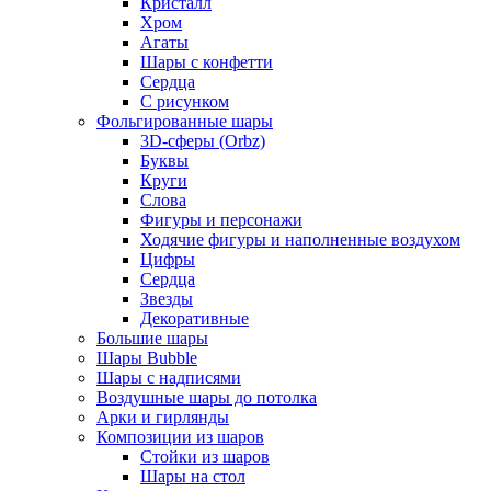
Кристалл
Хром
Агаты
Шары с конфетти
Сердца
С рисунком
Фольгированные шары
3D-сферы (Orbz)
Буквы
Круги
Слова
Фигуры и персонажи
Ходячие фигуры и наполненные воздухом
Цифры
Сердца
Звезды
Декоративные
Большие шары
Шары Bubble
Шары с надписями
Воздушные шары до потолка
Арки и гирлянды
Композиции из шаров
Стойки из шаров
Шары на стол