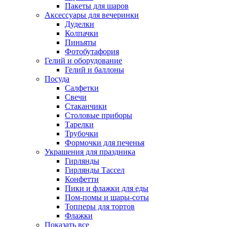
Пакеты для шаров
Аксессуары для вечеринки
Дуделки
Колпачки
Пиньяты
Фотобутафория
Гелий и оборудование
Гелий и баллоны
Посуда
Салфетки
Свечи
Стаканчики
Столовые приборы
Тарелки
Трубочки
Формочки для печенья
Украшения для праздника
Гирлянды
Гирлянды Тассел
Конфетти
Пики и флажки для еды
Пом-помы и шары-соты
Топперы для тортов
Флажки
Показать все