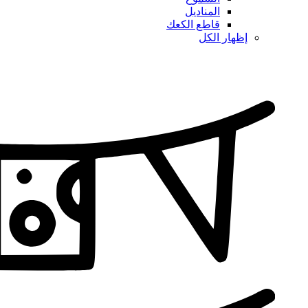
المناديل
قاطع الكعك
إظهار الكل