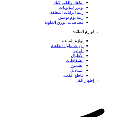
الكعك والكب كيك
توبرز للبالونات
زينة الرايات المعلقة
زينة بوم بومس
قصاصات الورق الملونة
لوازم المائدة
لوازم المائدة
أدوات تناول الطعام
أكواب
الأطباق
الشفاطات
الشموع
المناديل
قاطع الكعك
إظهار الكل