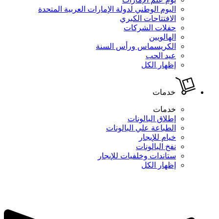
اليوم الوطني لدولة الإمارات العربية المتحدة
الافتتاحات الكبري
حفلات الشركات
الهالويين
الكريسماس ورأس السنة
عيد الحب
إظهار الكل
خدمات
خدمات
إطلاق البالونات
الطباعة علي البالونات
خيام للإيجار
نفخ البالونات
ستاندات وخلفيات للإيجار
إظهار الكل