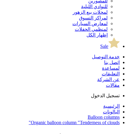
للمصورين
للنوادي الليلية
لمحلات بيع الزهور
لمراكز التسوق
لمعارض السيارات
لمنظمي الحفلات
إظهار الكل
Sale
خدمة التوصيل
إتصل بنا
لمساعدة
التعليقات
عن الشركة
مقالات
تسجيل الدخول
الرئيسية
البالونات
Balloon columns
Organic balloon column "Tenderness of clouds"