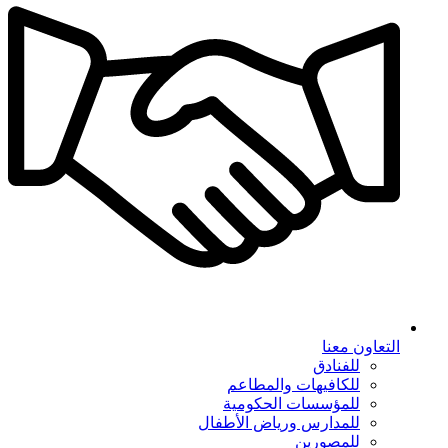
التعاون معنا
للفنادق
للكافيهات والمطاعم
للمؤسسات الحكومية
للمدارس ورياض الأطفال
للمصورين