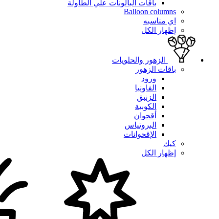
باقات البالونات علي الطاولة
Balloon columns
اي مناسبه
إظهار الكل
الزهور والحلويات
باقات الزهور
ورود
الفاونيا
الزنبق
الكوبية
أقحوان
البروتياس
الإقحوانات
كيك
إظهار الكل