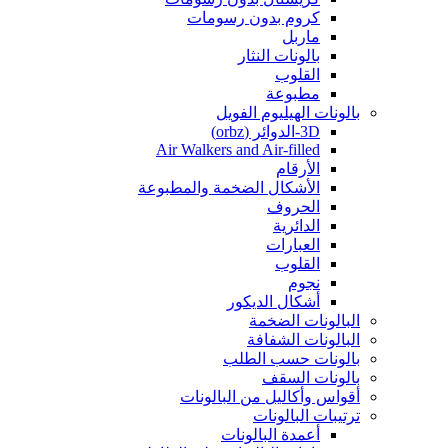
كروم بدون رسومات
ماربل
بالونات النثار
القلوب
مطبوعة
بالونات الهيليوم الفويل
3D-الدوائر (orbz)
Air Walkers and Air-filled
الأرقام
الأشكال الضخمة والمطبوعة
الحروف
الدائرية
العبارات
القلوب
نجوم
أشكال الديكور
البالونات الضخمة
البالونات الشفافة
بالونات حسب الطلب
بالونات السقف
أقواس وأكاليل من البالونات
ترتيبات البالونات
أعمدة البالونات