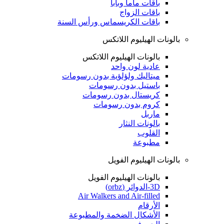
باقات ماما وبابا
باقات الزواج
باقات الكريسماس ورأس السنة
بالونات الهيليوم اللاتكس
بالونات الهيليوم اللاتكس
عادية لون واحد
ميتاليك ولؤلؤية بدون رسومات
باستيل بدون رسومات
كريستال بدون رسومات
كروم بدون رسومات
ماربل
بالونات النثار
القلوب
مطبوعة
بالونات الهيليوم الفويل
بالونات الهيليوم الفويل
3D-الدوائر (orbz)
Air Walkers and Air-filled
الأرقام
الأشكال الضخمة والمطبوعة