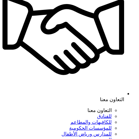
التعاون معنا
التعاون معنا
للفنادق
للكافيهات والمطاعم
للمؤسسات الحكومية
للمدارس ورياض الأطفال