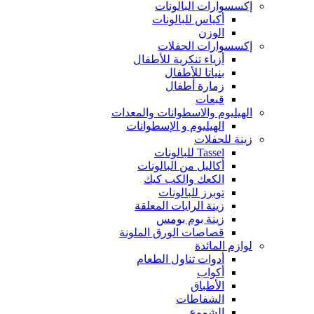
إكسسوارات البالونات
أكياس للبالونات
الوزن
إكسسوارات الحفلات
أزياء تنكرية للأطفال
بنياتا للأطفال
زمارة أطفال
قبعات
الهيليوم والاسطوانات والمعدات
الهيليوم و الإسطوانات
زينة للحفلات
Tassel للبالونات
أكاليل من البالونات
الكعك والكب كيك
توبرز للبالونات
زينة الرايات المعلقة
زينة بوم بومس
قصاصات الورق الملونة
لوازم المائدة
أدوات تناول الطعام
أكواب
الأطباق
الشفاطات
الشموع