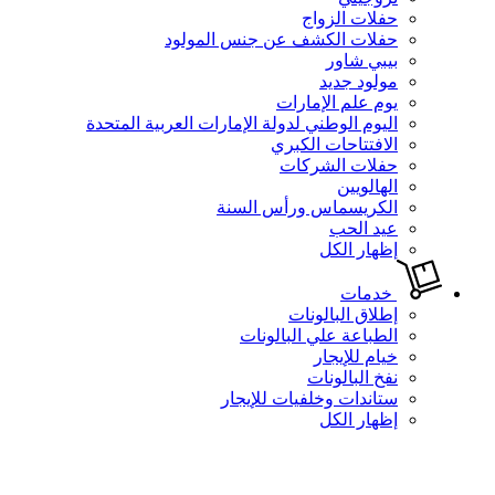
حفلات الزواج
حفلات الكشف عن جنس المولود
بيبي شاور
مولود جديد
يوم علم الإمارات
اليوم الوطني لدولة الإمارات العربية المتحدة
الافتتاحات الكبري
حفلات الشركات
الهالويين
الكريسماس ورأس السنة
عيد الحب
إظهار الكل
خدمات
إطلاق البالونات
الطباعة علي البالونات
خيام للإيجار
نفخ البالونات
ستاندات وخلفيات للإيجار
إظهار الكل