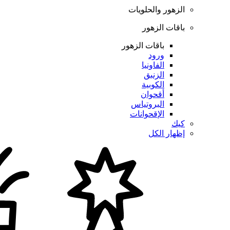
الزهور والحلويات
باقات الزهور
باقات الزهور
ورود
الفاونيا
الزنبق
الكوبية
أقحوان
البروتياس
الإقحوانات
كيك
إظهار الكل