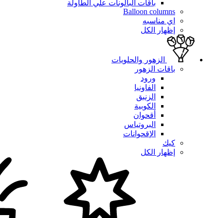
باقات البالونات علي الطاولة
Balloon columns
اي مناسبه
إظهار الكل
الزهور والحلويات
باقات الزهور
ورود
الفاونيا
الزنبق
الكوبية
أقحوان
البروتياس
الإقحوانات
كيك
إظهار الكل