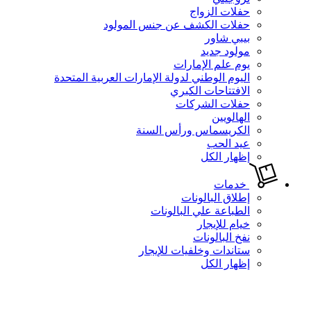
حفلات الزواج
حفلات الكشف عن جنس المولود
بيبي شاور
مولود جديد
يوم علم الإمارات
اليوم الوطني لدولة الإمارات العربية المتحدة
الافتتاحات الكبري
حفلات الشركات
الهالويين
الكريسماس ورأس السنة
عيد الحب
إظهار الكل
خدمات
إطلاق البالونات
الطباعة علي البالونات
خيام للإيجار
نفخ البالونات
ستاندات وخلفيات للإيجار
إظهار الكل