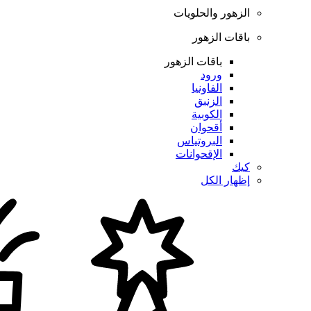
الزهور والحلويات
باقات الزهور
باقات الزهور
ورود
الفاونيا
الزنبق
الكوبية
أقحوان
البروتياس
الإقحوانات
كيك
إظهار الكل