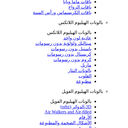
باقات ماما وبابا
باقات الزواج
باقات الكريسماس ورأس السنة
بالونات الهيليوم اللاتكس
بالونات الهيليوم اللاتكس
عادية لون واحد
ميتاليك ولؤلؤية بدون رسومات
باستيل بدون رسومات
كريستال بدون رسومات
كروم بدون رسومات
ماربل
بالونات النثار
القلوب
مطبوعة
بالونات الهيليوم الفويل
بالونات الهيليوم الفويل
3D-الدوائر (orbz)
Air Walkers and Air-filled
الأرقام
الأشكال الضخمة والمطبوعة