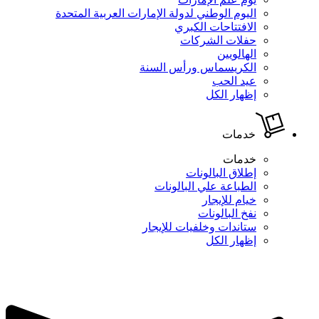
اليوم الوطني لدولة الإمارات العربية المتحدة
الافتتاحات الكبري
حفلات الشركات
الهالويين
الكريسماس ورأس السنة
عيد الحب
إظهار الكل
خدمات
خدمات
إطلاق البالونات
الطباعة علي البالونات
خيام للإيجار
نفخ البالونات
ستاندات وخلفيات للإيجار
إظهار الكل