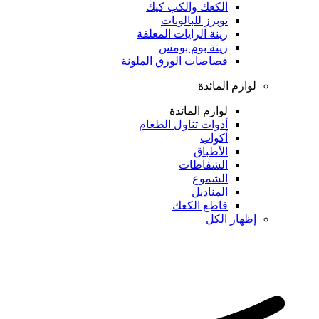
الكعك والكب كيك
توبرز للبالونات
زينة الرايات المعلقة
زينة بوم بومس
قصاصات الورق الملونة
لوازم المائدة
لوازم المائدة
أدوات تناول الطعام
أكواب
الأطباق
الشفاطات
الشموع
المناديل
قاطع الكعك
إظهار الكل