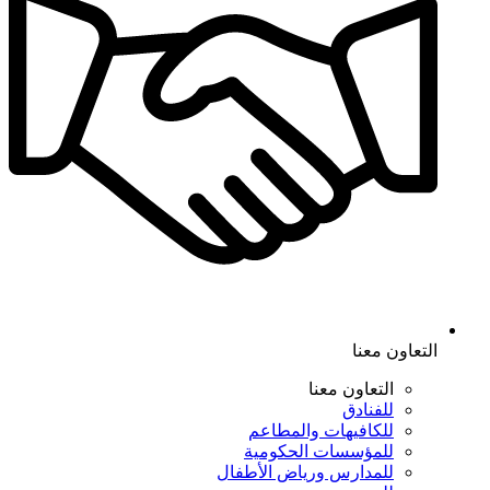
التعاون معنا
التعاون معنا
للفنادق
للكافيهات والمطاعم
للمؤسسات الحكومية
للمدارس ورياض الأطفال