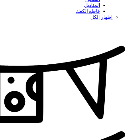
المناديل
قاطع الكعك
إظهار الكل