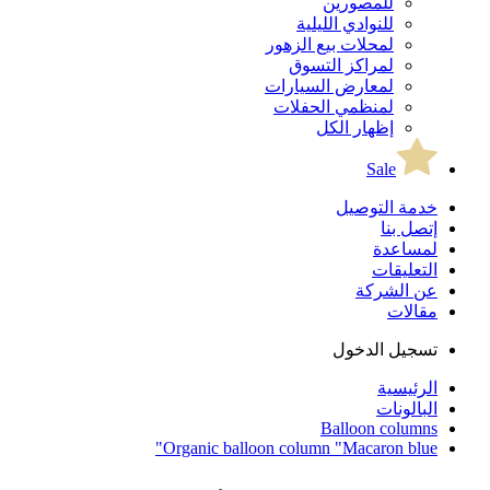
للمصورين
للنوادي الليلية
لمحلات بيع الزهور
لمراكز التسوق
لمعارض السيارات
لمنظمي الحفلات
إظهار الكل
Sale
خدمة التوصيل
إتصل بنا
لمساعدة
التعليقات
عن الشركة
مقالات
تسجيل الدخول
الرئيسية
البالونات
Balloon columns
Organic balloon column "Macaron blue"