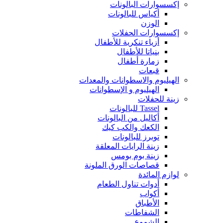
إكسسوارات البالونات
أكياس للبالونات
الوزن
إكسسوارات الحفلات
أزياء تنكرية للأطفال
بنياتا للأطفال
زمارة أطفال
قبعات
الهيليوم والاسطوانات والمعدات
الهيليوم و الإسطوانات
زينة للحفلات
Tassel للبالونات
أكاليل من البالونات
الكعك والكب كيك
توبرز للبالونات
زينة الرايات المعلقة
زينة بوم بومس
قصاصات الورق الملونة
لوازم المائدة
أدوات تناول الطعام
أكواب
الأطباق
الشفاطات
الشموع