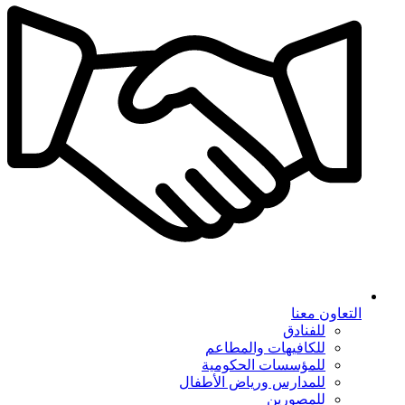
التعاون معنا
للفنادق
للكافيهات والمطاعم
للمؤسسات الحكومية
للمدارس ورياض الأطفال
للمصورين