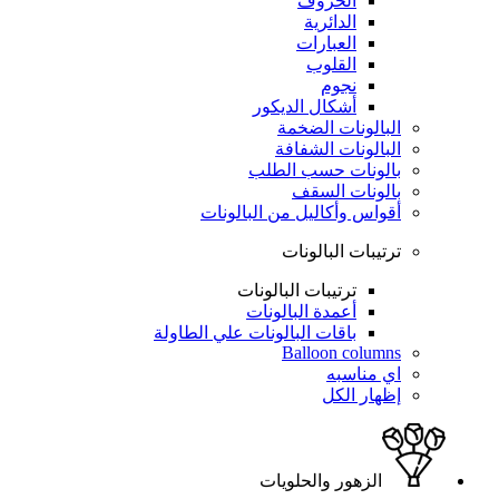
الحروف
الدائرية
العبارات
القلوب
نجوم
أشكال الديكور
البالونات الضخمة
البالونات الشفافة
بالونات حسب الطلب
بالونات السقف
أقواس وأكاليل من البالونات
ترتيبات البالونات
ترتيبات البالونات
أعمدة البالونات
باقات البالونات علي الطاولة
Balloon columns
اي مناسبه
إظهار الكل
الزهور والحلويات