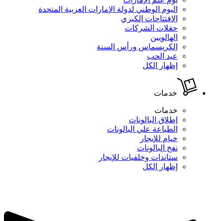
اليوم الوطني لدولة الإمارات العربية المتحدة
الافتتاحات الكبري
حفلات الشركات
الهالويين
الكريسماس ورأس السنة
عيد الحب
إظهار الكل
خدمات
خدمات
إطلاق البالونات
الطباعة علي البالونات
خيام للإيجار
نفخ البالونات
ستاندات وخلفيات للإيجار
إظهار الكل