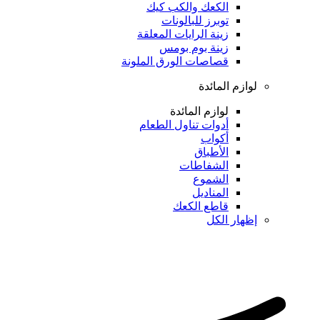
الكعك والكب كيك
توبرز للبالونات
زينة الرايات المعلقة
زينة بوم بومس
قصاصات الورق الملونة
لوازم المائدة
لوازم المائدة
أدوات تناول الطعام
أكواب
الأطباق
الشفاطات
الشموع
المناديل
قاطع الكعك
إظهار الكل