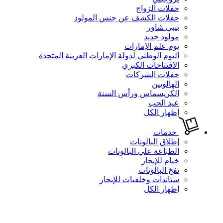
حفلات الزواج
حفلات الكشف عن جنس المولود
بيبي شاور
مولود جديد
يوم علم الإمارات
اليوم الوطني لدولة الإمارات العربية المتحدة
الافتتاحات الكبري
حفلات الشركات
الهالويين
الكريسماس ورأس السنة
عيد الحب
إظهار الكل
خدمات
إطلاق البالونات
الطباعة علي البالونات
خيام للإيجار
نفخ البالونات
ستاندات وخلفيات للإيجار
إظهار الكل