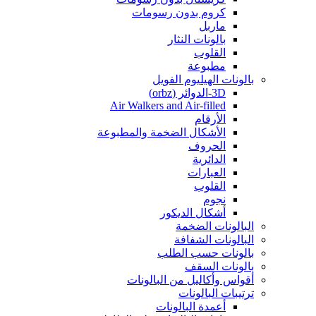
كروم بدون رسومات
ماربل
بالونات النثار
القلوب
مطبوعة
بالونات الهيليوم الفويل
3D-الدوائر (orbz)
Air Walkers and Air-filled
الأرقام
الأشكال الضخمة والمطبوعة
الحروف
الدائرية
العبارات
القلوب
نجوم
أشكال الديكور
البالونات الضخمة
البالونات الشفافة
بالونات حسب الطلب
بالونات السقف
أقواس وأكاليل من البالونات
ترتيبات البالونات
أعمدة البالونات