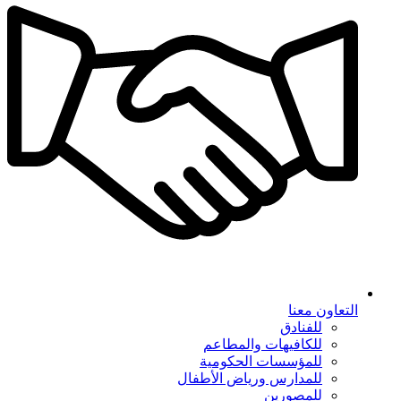
التعاون معنا
للفنادق
للكافيهات والمطاعم
للمؤسسات الحكومية
للمدارس ورياض الأطفال
للمصورين