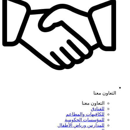
التعاون معنا
التعاون معنا
للفنادق
للكافيهات والمطاعم
للمؤسسات الحكومية
للمدارس ورياض الأطفال