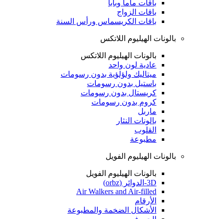
باقات ماما وبابا
باقات الزواج
باقات الكريسماس ورأس السنة
بالونات الهيليوم اللاتكس
بالونات الهيليوم اللاتكس
عادية لون واحد
ميتاليك ولؤلؤية بدون رسومات
باستيل بدون رسومات
كريستال بدون رسومات
كروم بدون رسومات
ماربل
بالونات النثار
القلوب
مطبوعة
بالونات الهيليوم الفويل
بالونات الهيليوم الفويل
3D-الدوائر (orbz)
Air Walkers and Air-filled
الأرقام
الأشكال الضخمة والمطبوعة