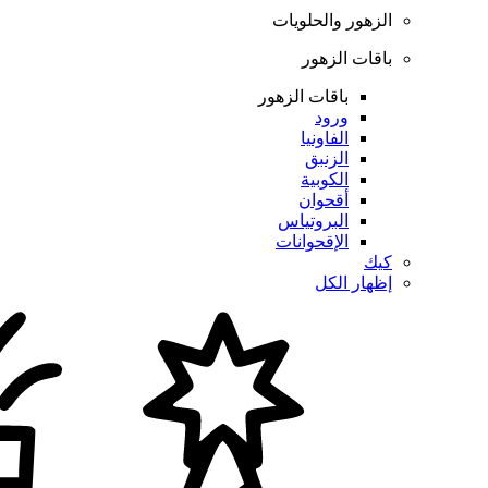
الزهور والحلويات
باقات الزهور
باقات الزهور
ورود
الفاونيا
الزنبق
الكوبية
أقحوان
البروتياس
الإقحوانات
كيك
إظهار الكل