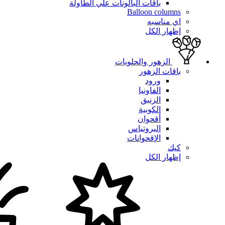
باقات البالونات علي الطاولة
Balloon columns
اي مناسبه
إظهار الكل
الزهور والحلويات
باقات الزهور
ورود
الفاونيا
الزنبق
الكوبية
أقحوان
البروتياس
الإقحوانات
كيك
إظهار الكل