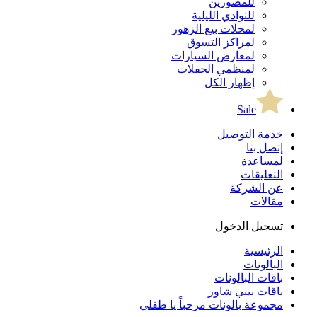
للمصورين
للنوادي الليلية
لمحلات بيع الزهور
لمراكز التسوق
لمعارض السيارات
لمنظمي الحفلات
إظهار الكل
Sale
خدمة التوصيل
إتصل بنا
لمساعدة
التعليقات
عن الشركة
مقالات
تسجيل الدخول
الرئيسية
البالونات
باقات البالونات
باقات بيبي شاور
مجموعة بالونات مرحباً يا طفلي