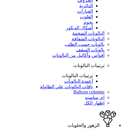
الحروف
الدائرية
العبارات
القلوب
نجوم
أشكال الديكور
البالونات الضخمة
البالونات الشفافة
بالونات حسب الطلب
بالونات السقف
أقواس وأكاليل من البالونات
ترتيبات البالونات
ترتيبات البالونات
أعمدة البالونات
باقات البالونات علي الطاولة
Balloon columns
اي مناسبه
إظهار الكل
الزهور والحلويات