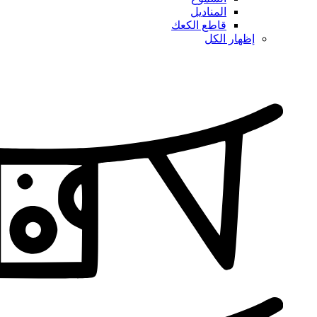
المناديل
قاطع الكعك
إظهار الكل