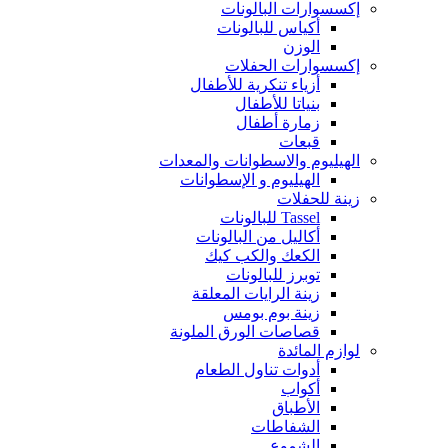
إكسسوارات البالونات
أكياس للبالونات
الوزن
إكسسوارات الحفلات
أزياء تنكرية للأطفال
بنياتا للأطفال
زمارة أطفال
قبعات
الهيليوم والاسطوانات والمعدات
الهيليوم و الإسطوانات
زينة للحفلات
Tassel للبالونات
أكاليل من البالونات
الكعك والكب كيك
توبرز للبالونات
زينة الرايات المعلقة
زينة بوم بومس
قصاصات الورق الملونة
لوازم المائدة
أدوات تناول الطعام
أكواب
الأطباق
الشفاطات
الشموع