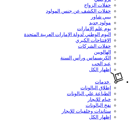
حفلات الزواج
حفلات الكشف عن جنس المولود
بيبي شاور
مولود جديد
يوم علم الإمارات
اليوم الوطني لدولة الإمارات العربية المتحدة
الافتتاحات الكبري
حفلات الشركات
الهالويين
الكريسماس ورأس السنة
عيد الحب
إظهار الكل
خدمات
إطلاق البالونات
الطباعة علي البالونات
خيام للإيجار
نفخ البالونات
ستاندات وخلفيات للإيجار
إظهار الكل