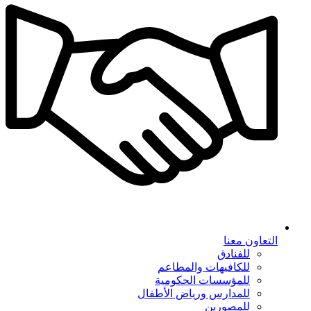
التعاون معنا
للفنادق
للكافيهات والمطاعم
للمؤسسات الحكومية
للمدارس ورياض الأطفال
للمصورين