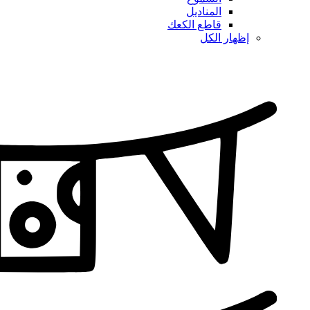
المناديل
قاطع الكعك
إظهار الكل