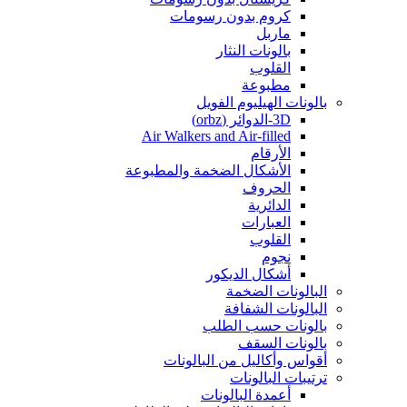
كروم بدون رسومات
ماربل
بالونات النثار
القلوب
مطبوعة
بالونات الهيليوم الفويل
3D-الدوائر (orbz)
Air Walkers and Air-filled
الأرقام
الأشكال الضخمة والمطبوعة
الحروف
الدائرية
العبارات
القلوب
نجوم
أشكال الديكور
البالونات الضخمة
البالونات الشفافة
بالونات حسب الطلب
بالونات السقف
أقواس وأكاليل من البالونات
ترتيبات البالونات
أعمدة البالونات