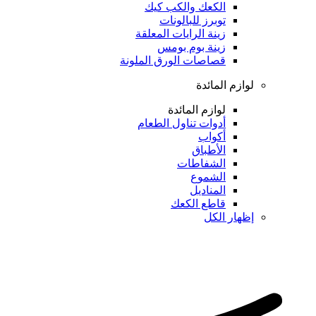
الكعك والكب كيك
توبرز للبالونات
زينة الرايات المعلقة
زينة بوم بومس
قصاصات الورق الملونة
لوازم المائدة
لوازم المائدة
أدوات تناول الطعام
أكواب
الأطباق
الشفاطات
الشموع
المناديل
قاطع الكعك
إظهار الكل