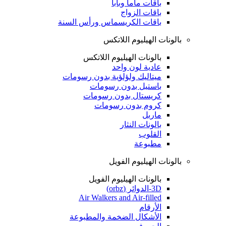
باقات ماما وبابا
باقات الزواج
باقات الكريسماس ورأس السنة
بالونات الهيليوم اللاتكس
بالونات الهيليوم اللاتكس
عادية لون واحد
ميتاليك ولؤلؤية بدون رسومات
باستيل بدون رسومات
كريستال بدون رسومات
كروم بدون رسومات
ماربل
بالونات النثار
القلوب
مطبوعة
بالونات الهيليوم الفويل
بالونات الهيليوم الفويل
3D-الدوائر (orbz)
Air Walkers and Air-filled
الأرقام
الأشكال الضخمة والمطبوعة