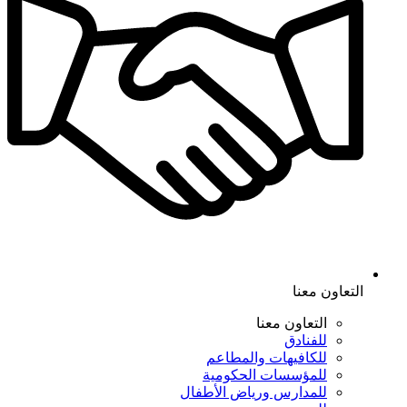
التعاون معنا
التعاون معنا
للفنادق
للكافيهات والمطاعم
للمؤسسات الحكومية
للمدارس ورياض الأطفال