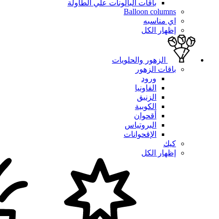
باقات البالونات علي الطاولة
Balloon columns
اي مناسبه
إظهار الكل
الزهور والحلويات
باقات الزهور
ورود
الفاونيا
الزنبق
الكوبية
أقحوان
البروتياس
الإقحوانات
كيك
إظهار الكل