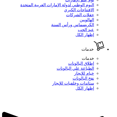
اليوم الوطني لدولة الإمارات العربية المتحدة
الافتتاحات الكبري
حفلات الشركات
الهالويين
الكريسماس ورأس السنة
عيد الحب
إظهار الكل
خدمات
خدمات
إطلاق البالونات
الطباعة علي البالونات
خيام للإيجار
نفخ البالونات
ستاندات وخلفيات للإيجار
إظهار الكل