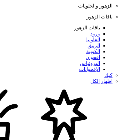
الزهور والحلويات
باقات الزهور
باقات الزهور
ورود
الفاونيا
الزنبق
الكوبية
أقحوان
البروتياس
الإقحوانات
كيك
إظهار الكل