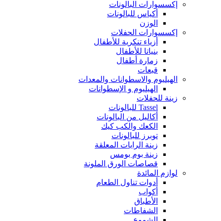
إكسسوارات البالونات
أكياس للبالونات
الوزن
إكسسوارات الحفلات
أزياء تنكرية للأطفال
بنياتا للأطفال
زمارة أطفال
قبعات
الهيليوم والاسطوانات والمعدات
الهيليوم و الإسطوانات
زينة للحفلات
Tassel للبالونات
أكاليل من البالونات
الكعك والكب كيك
توبرز للبالونات
زينة الرايات المعلقة
زينة بوم بومس
قصاصات الورق الملونة
لوازم المائدة
أدوات تناول الطعام
أكواب
الأطباق
الشفاطات
الشموع