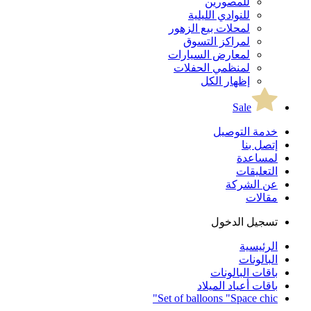
للمصورين
للنوادي الليلية
لمحلات بيع الزهور
لمراكز التسوق
لمعارض السيارات
لمنظمي الحفلات
إظهار الكل
Sale
خدمة التوصيل
إتصل بنا
لمساعدة
التعليقات
عن الشركة
مقالات
تسجيل الدخول
الرئيسية
البالونات
باقات البالونات
باقات أعياد الميلاد
Set of balloons "Space chic"