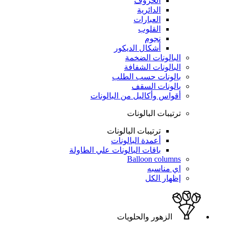
الحروف
الدائرية
العبارات
القلوب
نجوم
أشكال الديكور
البالونات الضخمة
البالونات الشفافة
بالونات حسب الطلب
بالونات السقف
أقواس وأكاليل من البالونات
ترتيبات البالونات
ترتيبات البالونات
أعمدة البالونات
باقات البالونات علي الطاولة
Balloon columns
اي مناسبه
إظهار الكل
الزهور والحلويات