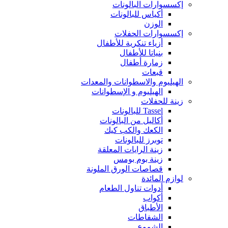
إكسسوارات البالونات
أكياس للبالونات
الوزن
إكسسوارات الحفلات
أزياء تنكرية للأطفال
بنياتا للأطفال
زمارة أطفال
قبعات
الهيليوم والاسطوانات والمعدات
الهيليوم و الإسطوانات
زينة للحفلات
Tassel للبالونات
أكاليل من البالونات
الكعك والكب كيك
توبرز للبالونات
زينة الرايات المعلقة
زينة بوم بومس
قصاصات الورق الملونة
لوازم المائدة
أدوات تناول الطعام
أكواب
الأطباق
الشفاطات
الشموع