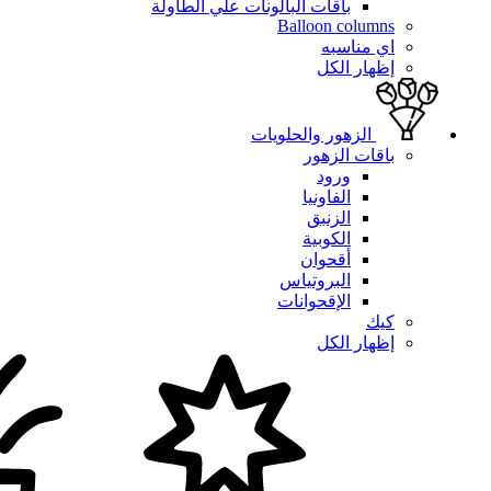
باقات البالونات علي الطاولة
Balloon columns
اي مناسبه
إظهار الكل
الزهور والحلويات
باقات الزهور
ورود
الفاونيا
الزنبق
الكوبية
أقحوان
البروتياس
الإقحوانات
كيك
إظهار الكل