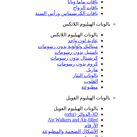
باقات ماما وبابا
باقات الزواج
باقات الكريسماس ورأس السنة
بالونات الهيليوم اللاتكس
بالونات الهيليوم اللاتكس
عادية لون واحد
ميتاليك ولؤلؤية بدون رسومات
باستيل بدون رسومات
كريستال بدون رسومات
كروم بدون رسومات
ماربل
بالونات النثار
القلوب
مطبوعة
بالونات الهيليوم الفويل
بالونات الهيليوم الفويل
3D-الدوائر (orbz)
Air Walkers and Air-filled
الأرقام
الأشكال الضخمة والمطبوعة