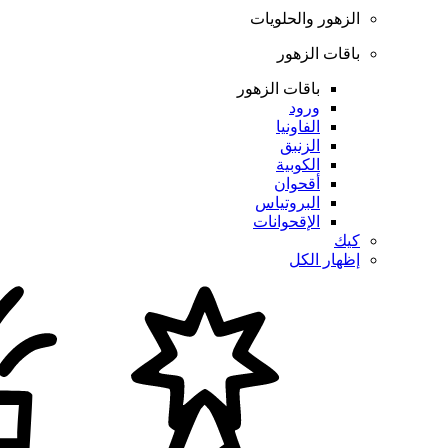
الزهور والحلويات
باقات الزهور
باقات الزهور
ورود
الفاونيا
الزنبق
الكوبية
أقحوان
البروتياس
الإقحوانات
كيك
إظهار الكل