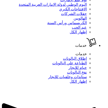
اليوم الوطني لدولة الإمارات العربية المتحدة
الافتتاحات الكبري
حفلات الشركات
الهالويين
الكريسماس ورأس السنة
عيد الحب
إظهار الكل
خدمات
خدمات
إطلاق البالونات
الطباعة علي البالونات
خيام للإيجار
نفخ البالونات
ستاندات وخلفيات للإيجار
إظهار الكل