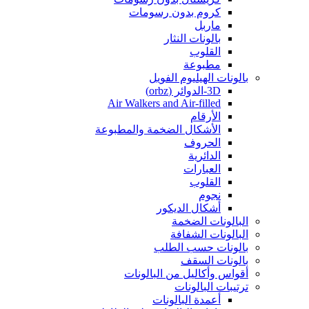
كروم بدون رسومات
ماربل
بالونات النثار
القلوب
مطبوعة
بالونات الهيليوم الفويل
3D-الدوائر (orbz)
Air Walkers and Air-filled
الأرقام
الأشكال الضخمة والمطبوعة
الحروف
الدائرية
العبارات
القلوب
نجوم
أشكال الديكور
البالونات الضخمة
البالونات الشفافة
بالونات حسب الطلب
بالونات السقف
أقواس وأكاليل من البالونات
ترتيبات البالونات
أعمدة البالونات