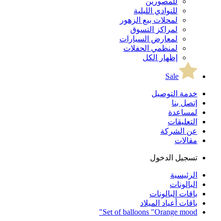
للمصورين
للنوادي الليلية
لمحلات بيع الزهور
لمراكز التسوق
لمعارض السيارات
لمنظمي الحفلات
إظهار الكل
Sale
خدمة التوصيل
إتصل بنا
لمساعدة
التعليقات
عن الشركة
مقالات
تسجيل الدخول
الرئيسية
البالونات
باقات البالونات
باقات أعياد الميلاد
Set of balloons "Orange mood"