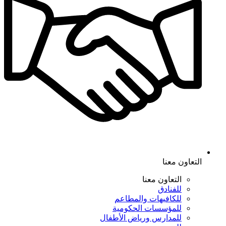
التعاون معنا
التعاون معنا
للفنادق
للكافيهات والمطاعم
للمؤسسات الحكومية
للمدارس ورياض الأطفال