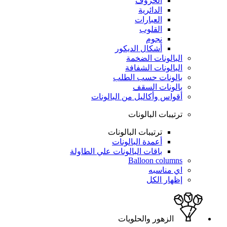
الحروف
الدائرية
العبارات
القلوب
نجوم
أشكال الديكور
البالونات الضخمة
البالونات الشفافة
بالونات حسب الطلب
بالونات السقف
أقواس وأكاليل من البالونات
ترتيبات البالونات
ترتيبات البالونات
أعمدة البالونات
باقات البالونات علي الطاولة
Balloon columns
اي مناسبه
إظهار الكل
الزهور والحلويات