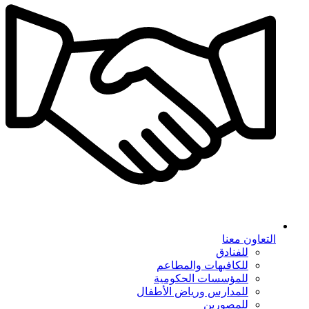
التعاون معنا
للفنادق
للكافيهات والمطاعم
للمؤسسات الحكومية
للمدارس ورياض الأطفال
للمصورين