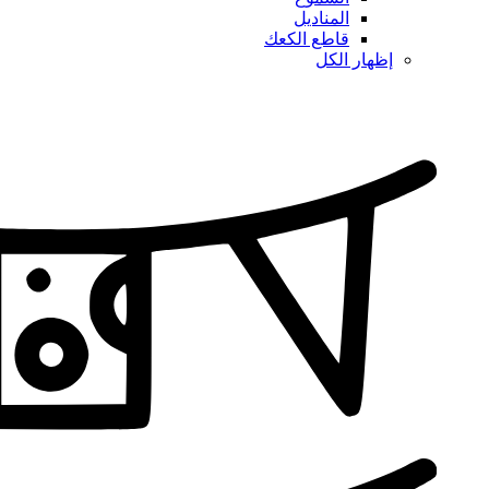
المناديل
قاطع الكعك
إظهار الكل