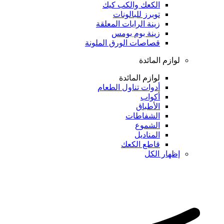
الكعك والكب كيك
توبرز للبالونات
زينة الرايات المعلقة
زينة بوم بومس
قصاصات الورق الملونة
لوازم المائدة
لوازم المائدة
أدوات تناول الطعام
أكواب
الأطباق
الشفاطات
الشموع
المناديل
قاطع الكعك
إظهار الكل