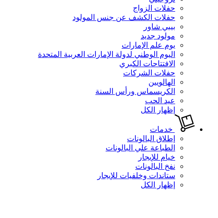
حفلات الزواج
حفلات الكشف عن جنس المولود
بيبي شاور
مولود جديد
يوم علم الإمارات
اليوم الوطني لدولة الإمارات العربية المتحدة
الافتتاحات الكبري
حفلات الشركات
الهالويين
الكريسماس ورأس السنة
عيد الحب
إظهار الكل
خدمات
إطلاق البالونات
الطباعة علي البالونات
خيام للإيجار
نفخ البالونات
ستاندات وخلفيات للإيجار
إظهار الكل