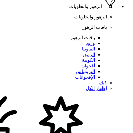
الزهور والحلويات
الزهور والحلويات
باقات الزهور
باقات الزهور
ورود
الفاونيا
الزنبق
الكوبية
أقحوان
البروتياس
الإقحوانات
كيك
إظهار الكل