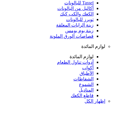
Tassel للبالونات
أكاليل من البالونات
الكعك والكب كيك
توبرز للبالونات
زينة الرايات المعلقة
زينة بوم بومس
قصاصات الورق الملونة
لوازم المائدة
لوازم المائدة
أدوات تناول الطعام
أكواب
الأطباق
الشفاطات
الشموع
المناديل
قاطع الكعك
إظهار الكل