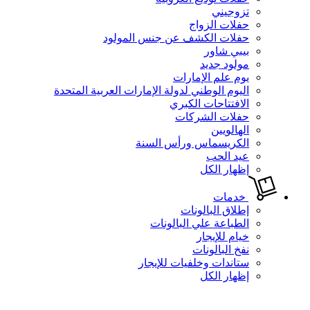
تزوجيني
حفلات الزواج
حفلات الكشف عن جنس المولود
بيبي شاور
مولود جديد
يوم علم الإمارات
اليوم الوطني لدولة الإمارات العربية المتحدة
الافتتاحات الكبري
حفلات الشركات
الهالويين
الكريسماس ورأس السنة
عيد الحب
إظهار الكل
خدمات
إطلاق البالونات
الطباعة علي البالونات
خيام للإيجار
نفخ البالونات
ستاندات وخلفيات للإيجار
إظهار الكل