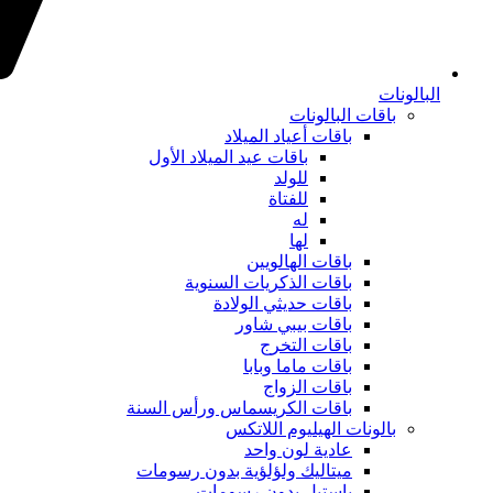
البالونات
باقات البالونات
باقات أعياد الميلاد
باقات عيد الميلاد الأول
للولد
للفتاة
له
لها
باقات الهالويين
باقات الذكريات السنوية
باقات حديثي الولادة
باقات بيبي شاور
باقات التخرج
باقات ماما وبابا
باقات الزواج
باقات الكريسماس ورأس السنة
بالونات الهيليوم اللاتكس
عادية لون واحد
ميتاليك ولؤلؤية بدون رسومات
باستيل بدون رسومات