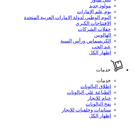
مولود جديد
يوم علم الإمارات
اليوم الوطني لدولة الإمارات العربية المتحدة
الافتتاحات الكبري
حفلات الشركات
الهالويين
الكريسماس ورأس السنة
عيد الحب
إظهار الكل
خدمات
خدمات
إطلاق البالونات
الطباعة علي البالونات
خيام للإيجار
نفخ البالونات
ستاندات وخلفيات للإيجار
إظهار الكل