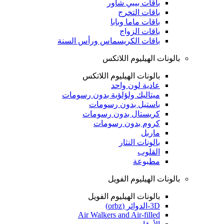
باقات بيبي شاور
باقات التخرج
باقات ماما وبابا
باقات الزواج
باقات الكريسماس ورأس السنة
بالونات الهيليوم اللاتكس
بالونات الهيليوم اللاتكس
عادية لون واحد
ميتاليك ولؤلؤية بدون رسومات
باستيل بدون رسومات
كريستال بدون رسومات
كروم بدون رسومات
ماربل
بالونات النثار
القلوب
مطبوعة
بالونات الهيليوم الفويل
بالونات الهيليوم الفويل
3D-الدوائر (orbz)
Air Walkers and Air-filled