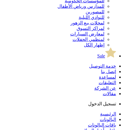
للمؤسسات الحكومية
للمدارس ورياض الأطفال
للمصورين
للنوادي الليلية
لمحلات بيع الزهور
لمراكز التسوق
لمعارض السيارات
لمنظمي الحفلات
إظهار الكل
Sale
خدمة التوصيل
إتصل بنا
لمساعدة
التعليقات
عن الشركة
مقالات
تسجيل الدخول
الرئيسية
البالونات
باقات البالونات