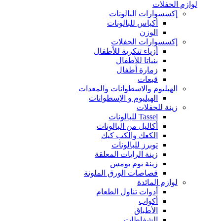
لوازم الحفلات
إكسسوارات البالونات
أكياس للبالونات
الوزن
إكسسوارات الحفلات
أزياء تنكرية للأطفال
بنياتا للأطفال
زمارة أطفال
قبعات
الهيليوم والاسطوانات والمعدات
الهيليوم و الإسطوانات
زينة للحفلات
Tassel للبالونات
أكاليل من البالونات
الكعك والكب كيك
توبرز للبالونات
زينة الرايات المعلقة
زينة بوم بومس
قصاصات الورق الملونة
لوازم المائدة
أدوات تناول الطعام
أكواب
الأطباق
الشفاطات