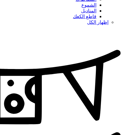
الشموع
المناديل
قاطع الكعك
إظهار الكل