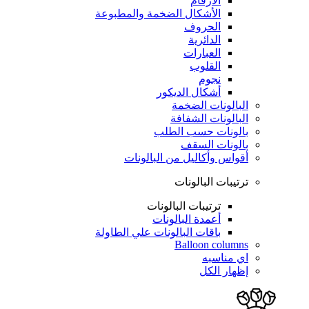
الأرقام
الأشكال الضخمة والمطبوعة
الحروف
الدائرية
العبارات
القلوب
نجوم
أشكال الديكور
البالونات الضخمة
البالونات الشفافة
بالونات حسب الطلب
بالونات السقف
أقواس وأكاليل من البالونات
ترتيبات البالونات
ترتيبات البالونات
أعمدة البالونات
باقات البالونات علي الطاولة
Balloon columns
اي مناسبه
إظهار الكل