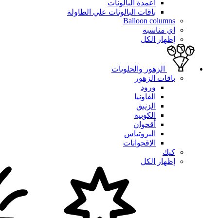
أعمدة البالونات
باقات البالونات علي الطاولة
Balloon columns
اي مناسبه
إظهار الكل
الزهور والحلويات
باقات الزهور
ورود
الفاونيا
الزنبق
الكوبية
أقحوان
البروتياس
الإقحوانات
كيك
إظهار الكل