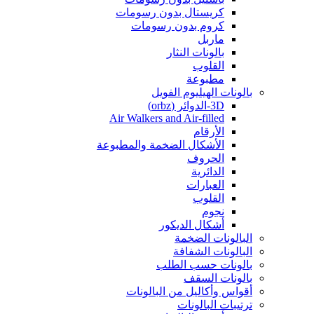
كريستال بدون رسومات
كروم بدون رسومات
ماربل
بالونات النثار
القلوب
مطبوعة
بالونات الهيليوم الفويل
3D-الدوائر (orbz)
Air Walkers and Air-filled
الأرقام
الأشكال الضخمة والمطبوعة
الحروف
الدائرية
العبارات
القلوب
نجوم
أشكال الديكور
البالونات الضخمة
البالونات الشفافة
بالونات حسب الطلب
بالونات السقف
أقواس وأكاليل من البالونات
ترتيبات البالونات