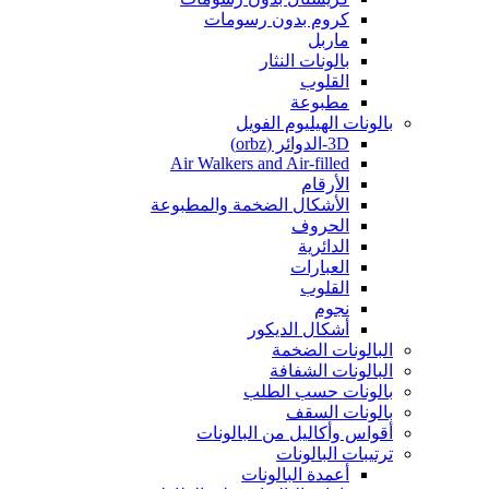
كروم بدون رسومات
ماربل
بالونات النثار
القلوب
مطبوعة
بالونات الهيليوم الفويل
3D-الدوائر (orbz)
Air Walkers and Air-filled
الأرقام
الأشكال الضخمة والمطبوعة
الحروف
الدائرية
العبارات
القلوب
نجوم
أشكال الديكور
البالونات الضخمة
البالونات الشفافة
بالونات حسب الطلب
بالونات السقف
أقواس وأكاليل من البالونات
ترتيبات البالونات
أعمدة البالونات