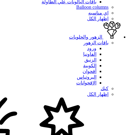
باقات البالونات علي الطاولة
Balloon columns
اي مناسبه
إظهار الكل
الزهور والحلويات
باقات الزهور
ورود
الفاونيا
الزنبق
الكوبية
أقحوان
البروتياس
الإقحوانات
كيك
إظهار الكل