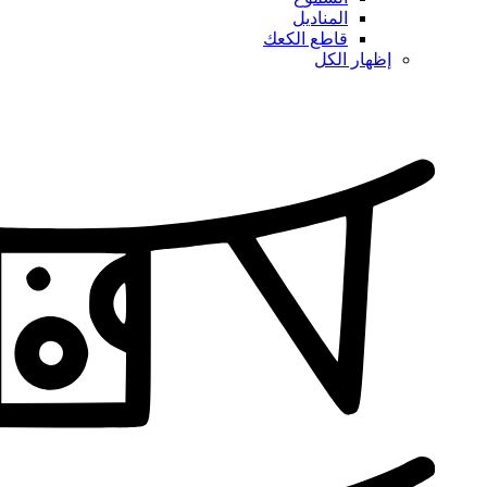
المناديل
قاطع الكعك
إظهار الكل