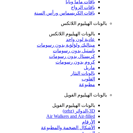
باقات ماما وبابا
باقات الزواج
باقات الكريسماس ورأس السنة
بالونات الهيليوم اللاتكس
بالونات الهيليوم اللاتكس
عادية لون واحد
ميتاليك ولؤلؤية بدون رسومات
باستيل بدون رسومات
كريستال بدون رسومات
كروم بدون رسومات
ماربل
بالونات النثار
القلوب
مطبوعة
بالونات الهيليوم الفويل
بالونات الهيليوم الفويل
3D-الدوائر (orbz)
Air Walkers and Air-filled
الأرقام
الأشكال الضخمة والمطبوعة