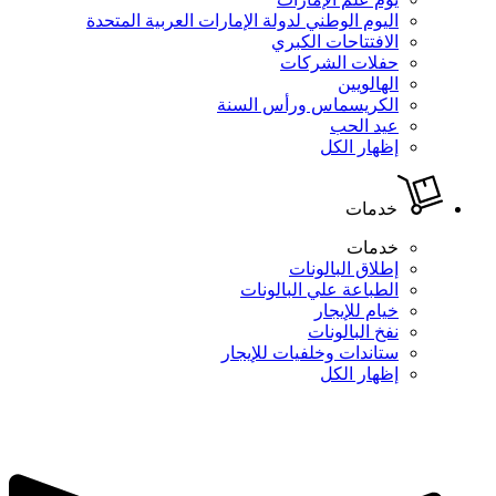
اليوم الوطني لدولة الإمارات العربية المتحدة
الافتتاحات الكبري
حفلات الشركات
الهالويين
الكريسماس ورأس السنة
عيد الحب
إظهار الكل
خدمات
خدمات
إطلاق البالونات
الطباعة علي البالونات
خيام للإيجار
نفخ البالونات
ستاندات وخلفيات للإيجار
إظهار الكل