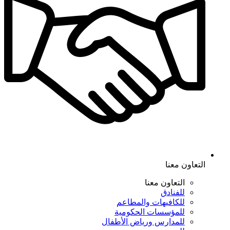
التعاون معنا
التعاون معنا
للفنادق
للكافيهات والمطاعم
للمؤسسات الحكومية
للمدارس ورياض الأطفال