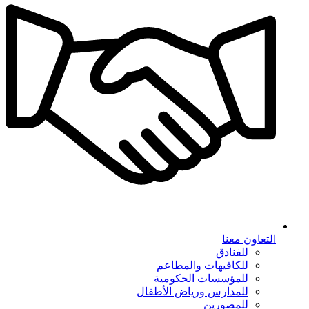
التعاون معنا
للفنادق
للكافيهات والمطاعم
للمؤسسات الحكومية
للمدارس ورياض الأطفال
للمصورين