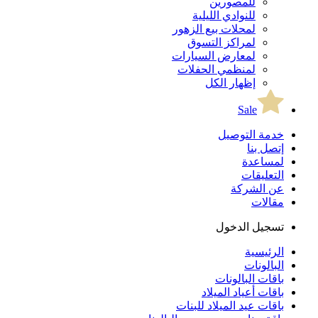
للمصورين
للنوادي الليلية
لمحلات بيع الزهور
لمراكز التسوق
لمعارض السيارات
لمنظمي الحفلات
إظهار الكل
Sale
خدمة التوصيل
إتصل بنا
لمساعدة
التعليقات
عن الشركة
مقالات
تسجيل الدخول
الرئيسية
البالونات
باقات البالونات
باقات أعياد الميلاد
باقات عيد الميلاد للبنات