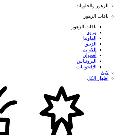
الزهور والحلويات
باقات الزهور
باقات الزهور
ورود
الفاونيا
الزنبق
الكوبية
أقحوان
البروتياس
الإقحوانات
كيك
إظهار الكل