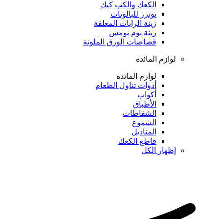
الكعك والكب كيك
توبرز للبالونات
زينة الرايات المعلقة
زينة بوم بومس
قصاصات الورق الملونة
لوازم المائدة
لوازم المائدة
أدوات تناول الطعام
أكواب
الأطباق
الشفاطات
الشموع
المناديل
قاطع الكعك
إظهار الكل