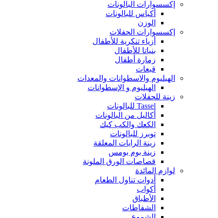
إكسسوارات البالونات
أكياس للبالونات
الوزن
إكسسوارات الحفلات
أزياء تنكرية للأطفال
بنياتا للأطفال
زمارة أطفال
قبعات
الهيليوم والاسطوانات والمعدات
الهيليوم و الإسطوانات
زينة للحفلات
Tassel للبالونات
أكاليل من البالونات
الكعك والكب كيك
توبرز للبالونات
زينة الرايات المعلقة
زينة بوم بومس
قصاصات الورق الملونة
لوازم المائدة
أدوات تناول الطعام
أكواب
الأطباق
الشفاطات
الشموع