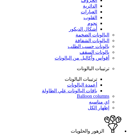
الحروف
الدائرية
العبارات
القلوب
نجوم
أشكال الديكور
البالونات الضخمة
البالونات الشفافة
بالونات حسب الطلب
بالونات السقف
أقواس وأكاليل من البالونات
ترتيبات البالونات
ترتيبات البالونات
أعمدة البالونات
باقات البالونات علي الطاولة
Balloon columns
اي مناسبه
إظهار الكل
الزهور والحلويات