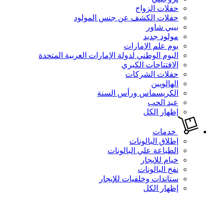
حفلات الزواج
حفلات الكشف عن جنس المولود
بيبي شاور
مولود جديد
يوم علم الإمارات
اليوم الوطني لدولة الإمارات العربية المتحدة
الافتتاحات الكبري
حفلات الشركات
الهالويين
الكريسماس ورأس السنة
عيد الحب
إظهار الكل
خدمات
إطلاق البالونات
الطباعة علي البالونات
خيام للإيجار
نفخ البالونات
ستاندات وخلفيات للإيجار
إظهار الكل