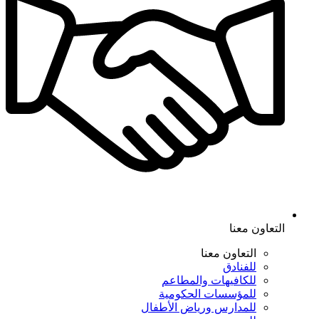
التعاون معنا
التعاون معنا
للفنادق
للكافيهات والمطاعم
للمؤسسات الحكومية
للمدارس ورياض الأطفال