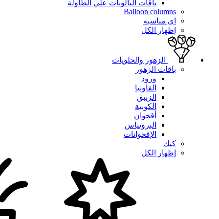
باقات البالونات علي الطاولة
Balloon columns
اي مناسبه
إظهار الكل
الزهور والحلويات
باقات الزهور
ورود
الفاونيا
الزنبق
الكوبية
أقحوان
البروتياس
الإقحوانات
كيك
إظهار الكل