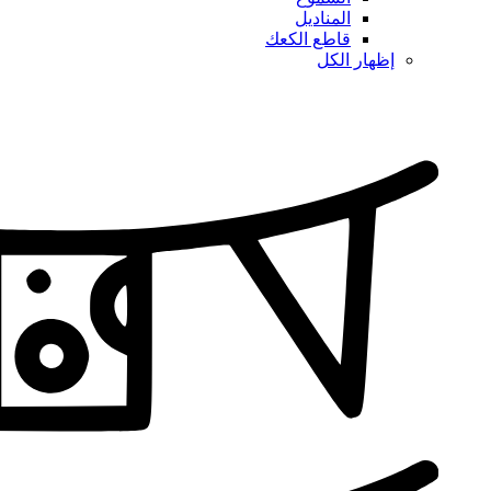
المناديل
قاطع الكعك
إظهار الكل