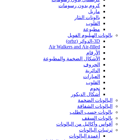
كروم بدون رسومات
ماربل
بالونات النثار
القلوب
مطبوعة
بالونات الهيليوم الفويل
3D-الدوائر (orbz)
Air Walkers and Air-filled
الأرقام
الأشكال الضخمة والمطبوعة
الحروف
الدائرية
العبارات
القلوب
نجوم
أشكال الديكور
البالونات الضخمة
البالونات الشفافة
بالونات حسب الطلب
بالونات السقف
أقواس وأكاليل من البالونات
ترتيبات البالونات
أعمدة البالونات