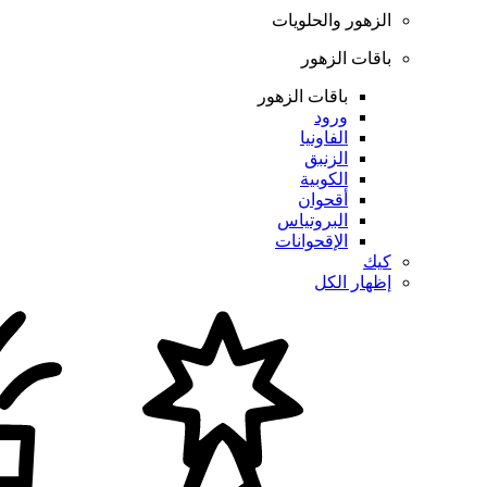
الزهور والحلويات
باقات الزهور
باقات الزهور
ورود
الفاونيا
الزنبق
الكوبية
أقحوان
البروتياس
الإقحوانات
كيك
إظهار الكل