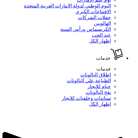
اليوم الوطني لدولة الإمارات العربية المتحدة
الافتتاحات الكبري
حفلات الشركات
الهالويين
الكريسماس ورأس السنة
عيد الحب
إظهار الكل
خدمات
خدمات
إطلاق البالونات
الطباعة علي البالونات
خيام للإيجار
نفخ البالونات
ستاندات وخلفيات للإيجار
إظهار الكل