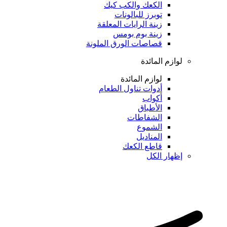
الكعك والكب كيك
توبرز للبالونات
زينة الرايات المعلقة
زينة بوم بومس
قصاصات الورق الملونة
لوازم المائدة
لوازم المائدة
أدوات تناول الطعام
أكواب
الأطباق
الشفاطات
الشموع
المناديل
قاطع الكعك
إظهار الكل