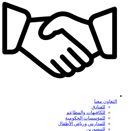
التعاون معنا
للفنادق
للكافيهات والمطاعم
للمؤسسات الحكومية
للمدارس ورياض الأطفال
للمصورين