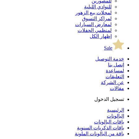
للمصورين
للنوادي الليلية
لمحلات بيع الزهور
لمراكز التسوق
لمعارض السيارات
لمنظمي الحفلات
إظهار الكل
Sale
خدمة التوصيل
إتصل بنا
لمساعدة
التعليقات
عن الشركة
مقالات
تسجيل الدخول
الرئيسية
البالونات
باقات البالونات
باقات الذكريات السنوية
باقة من البالونات الملونة