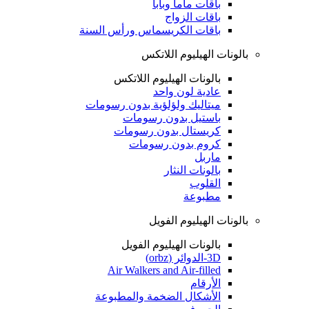
باقات ماما وبابا
باقات الزواج
باقات الكريسماس ورأس السنة
بالونات الهيليوم اللاتكس
بالونات الهيليوم اللاتكس
عادية لون واحد
ميتاليك ولؤلؤية بدون رسومات
باستيل بدون رسومات
كريستال بدون رسومات
كروم بدون رسومات
ماربل
بالونات النثار
القلوب
مطبوعة
بالونات الهيليوم الفويل
بالونات الهيليوم الفويل
3D-الدوائر (orbz)
Air Walkers and Air-filled
الأرقام
الأشكال الضخمة والمطبوعة