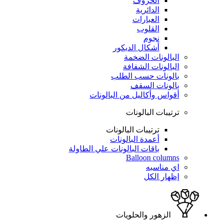
الحروف
الدائرية
العبارات
القلوب
نجوم
أشكال الديكور
البالونات الضخمة
البالونات الشفافة
بالونات حسب الطلب
بالونات السقف
أقواس وأكاليل من البالونات
ترتيبات البالونات
ترتيبات البالونات
أعمدة البالونات
باقات البالونات علي الطاولة
Balloon columns
اي مناسبه
إظهار الكل
الزهور والحلويات