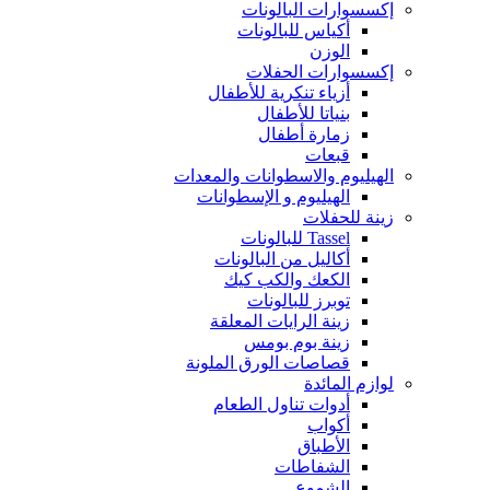
إكسسوارات البالونات
أكياس للبالونات
الوزن
إكسسوارات الحفلات
أزياء تنكرية للأطفال
بنياتا للأطفال
زمارة أطفال
قبعات
الهيليوم والاسطوانات والمعدات
الهيليوم و الإسطوانات
زينة للحفلات
Tassel للبالونات
أكاليل من البالونات
الكعك والكب كيك
توبرز للبالونات
زينة الرايات المعلقة
زينة بوم بومس
قصاصات الورق الملونة
لوازم المائدة
أدوات تناول الطعام
أكواب
الأطباق
الشفاطات
الشموع