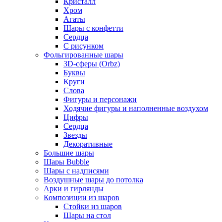
Кристалл
Хром
Агаты
Шары с конфетти
Сердца
С рисунком
Фольгированные шары
3D-сферы (Orbz)
Буквы
Круги
Слова
Фигуры и персонажи
Ходячие фигуры и наполненные воздухом
Цифры
Сердца
Звезды
Декоративные
Большие шары
Шары Bubble
Шары с надписями
Воздушные шары до потолка
Арки и гирлянды
Композиции из шаров
Стойки из шаров
Шары на стол