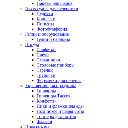
Пакеты для шаров
Аксессуары для вечеринки
Дуделки
Колпачки
Пиньяты
Фотобутафория
Гелий и оборудование
Гелий и баллоны
Посуда
Салфетки
Свечи
Стаканчики
Столовые приборы
Тарелки
Трубочки
Формочки для печенья
Украшения для праздника
Гирлянды
Гирлянды Тассел
Конфетти
Пики и флажки для еды
Пом-помы и шары-соты
Топперы для тортов
Флажки
Показать все