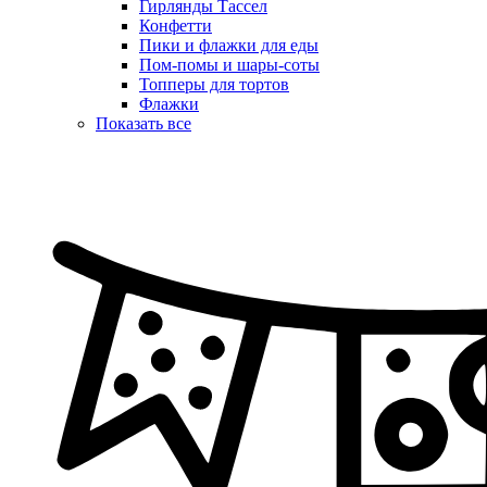
Гирлянды Тассел
Конфетти
Пики и флажки для еды
Пом-помы и шары-соты
Топперы для тортов
Флажки
Показать все