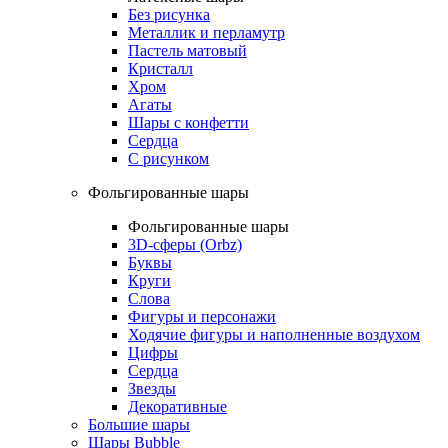
Без рисунка
Металлик и перламутр
Пастель матовый
Кристалл
Хром
Агаты
Шары с конфетти
Сердца
С рисунком
Фольгированные шары
Фольгированные шары
3D-сферы (Orbz)
Буквы
Круги
Слова
Фигуры и персонажи
Ходячие фигуры и наполненные воздухом
Цифры
Сердца
Звезды
Декоративные
Большие шары
Шары Bubble