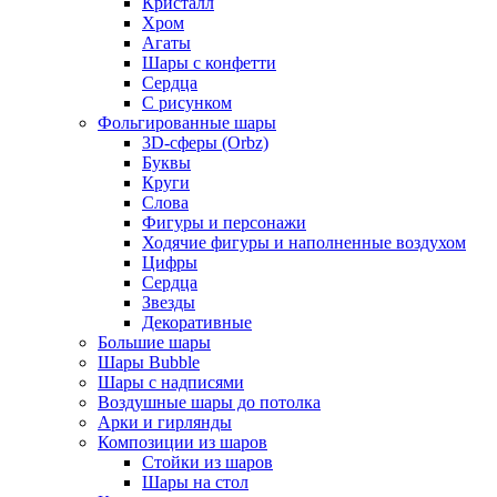
Кристалл
Хром
Агаты
Шары с конфетти
Сердца
С рисунком
Фольгированные шары
3D-сферы (Orbz)
Буквы
Круги
Слова
Фигуры и персонажи
Ходячие фигуры и наполненные воздухом
Цифры
Сердца
Звезды
Декоративные
Большие шары
Шары Bubble
Шары с надписями
Воздушные шары до потолка
Арки и гирлянды
Композиции из шаров
Стойки из шаров
Шары на стол