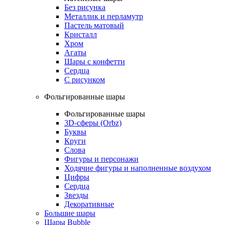
Без рисунка
Металлик и перламутр
Пастель матовый
Кристалл
Хром
Агаты
Шары с конфетти
Сердца
С рисунком
Фольгированные шары
Фольгированные шары
3D-сферы (Orbz)
Буквы
Круги
Слова
Фигуры и персонажи
Ходячие фигуры и наполненные воздухом
Цифры
Сердца
Звезды
Декоративные
Большие шары
Шары Bubble