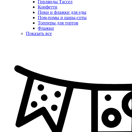
Гирлянды Тассел
Конфетти
Пики и флажки для еды
Пом-помы и шары-соты
Топперы для тортов
Флажки
Показать все