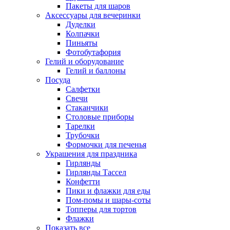
Пакеты для шаров
Аксессуары для вечеринки
Дуделки
Колпачки
Пиньяты
Фотобутафория
Гелий и оборудование
Гелий и баллоны
Посуда
Салфетки
Свечи
Стаканчики
Столовые приборы
Тарелки
Трубочки
Формочки для печенья
Украшения для праздника
Гирлянды
Гирлянды Тассел
Конфетти
Пики и флажки для еды
Пом-помы и шары-соты
Топперы для тортов
Флажки
Показать все