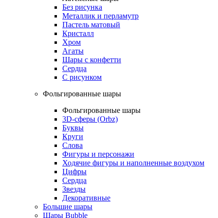
Без рисунка
Металлик и перламутр
Пастель матовый
Кристалл
Хром
Агаты
Шары с конфетти
Сердца
С рисунком
Фольгированные шары
Фольгированные шары
3D-сферы (Orbz)
Буквы
Круги
Слова
Фигуры и персонажи
Ходячие фигуры и наполненные воздухом
Цифры
Сердца
Звезды
Декоративные
Большие шары
Шары Bubble