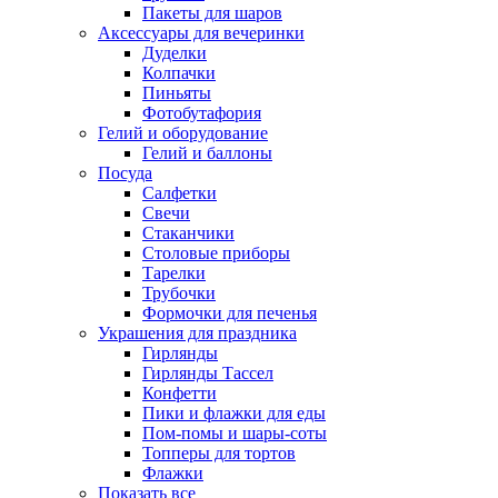
Пакеты для шаров
Аксессуары для вечеринки
Дуделки
Колпачки
Пиньяты
Фотобутафория
Гелий и оборудование
Гелий и баллоны
Посуда
Салфетки
Свечи
Стаканчики
Столовые приборы
Тарелки
Трубочки
Формочки для печенья
Украшения для праздника
Гирлянды
Гирлянды Тассел
Конфетти
Пики и флажки для еды
Пом-помы и шары-соты
Топперы для тортов
Флажки
Показать все