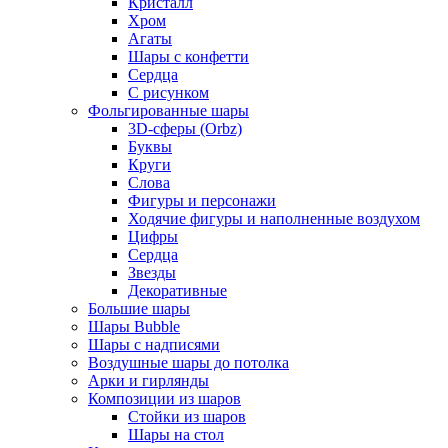
Кристалл
Хром
Агаты
Шары с конфетти
Сердца
С рисунком
Фольгированные шары
3D-сферы (Orbz)
Буквы
Круги
Слова
Фигуры и персонажи
Ходячие фигуры и наполненные воздухом
Цифры
Сердца
Звезды
Декоративные
Большие шары
Шары Bubble
Шары с надписями
Воздушные шары до потолка
Арки и гирлянды
Композиции из шаров
Стойки из шаров
Шары на стол