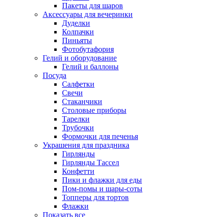
Пакеты для шаров
Аксессуары для вечеринки
Дуделки
Колпачки
Пиньяты
Фотобутафория
Гелий и оборудование
Гелий и баллоны
Посуда
Салфетки
Свечи
Стаканчики
Столовые приборы
Тарелки
Трубочки
Формочки для печенья
Украшения для праздника
Гирлянды
Гирлянды Тассел
Конфетти
Пики и флажки для еды
Пом-помы и шары-соты
Топперы для тортов
Флажки
Показать все