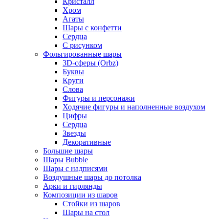
Кристалл
Хром
Агаты
Шары с конфетти
Сердца
С рисунком
Фольгированные шары
3D-сферы (Orbz)
Буквы
Круги
Слова
Фигуры и персонажи
Ходячие фигуры и наполненные воздухом
Цифры
Сердца
Звезды
Декоративные
Большие шары
Шары Bubble
Шары с надписями
Воздушные шары до потолка
Арки и гирлянды
Композиции из шаров
Стойки из шаров
Шары на стол