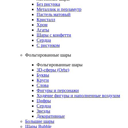
Без рисунка
Металлик и перламутр
Пастель матовый
Кристалл
Хром
Агаты
Шары с конфетти
Сердца
С рисунком
Фольгированные шары
Фольгированные шары
3D-сферы (Orbz)
Буквы
Круги
Слова
Фигуры и персонажи
Ходячие фигуры и наполненные воздухом
Цифры
Сердца
Звезды
Декоративные
Большие шары
Шары Bubble