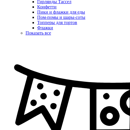
Гирлянды Тассел
Конфетти
Пики и флажки для еды
Пом-помы и шары-соты
Топперы для тортов
Флажки
Показать все