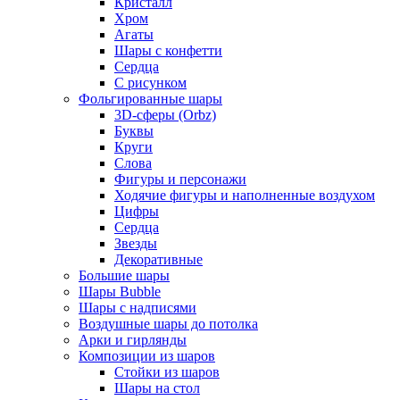
Кристалл
Хром
Агаты
Шары с конфетти
Сердца
С рисунком
Фольгированные шары
3D-сферы (Orbz)
Буквы
Круги
Слова
Фигуры и персонажи
Ходячие фигуры и наполненные воздухом
Цифры
Сердца
Звезды
Декоративные
Большие шары
Шары Bubble
Шары с надписями
Воздушные шары до потолка
Арки и гирлянды
Композиции из шаров
Стойки из шаров
Шары на стол