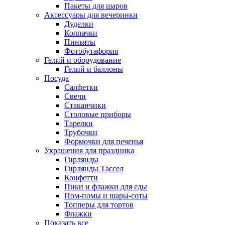
Пакеты для шаров
Аксессуары для вечеринки
Дуделки
Колпачки
Пиньяты
Фотобутафория
Гелий и оборудование
Гелий и баллоны
Посуда
Салфетки
Свечи
Стаканчики
Столовые приборы
Тарелки
Трубочки
Формочки для печенья
Украшения для праздника
Гирлянды
Гирлянды Тассел
Конфетти
Пики и флажки для еды
Пом-помы и шары-соты
Топперы для тортов
Флажки
Показать все