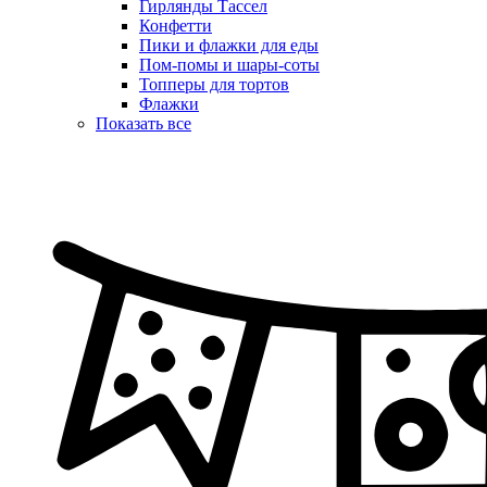
Гирлянды Тассел
Конфетти
Пики и флажки для еды
Пом-помы и шары-соты
Топперы для тортов
Флажки
Показать все