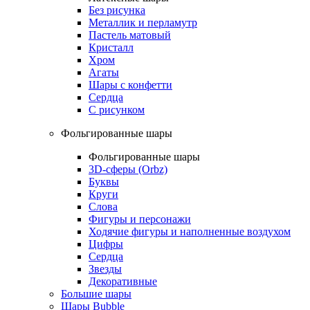
Без рисунка
Металлик и перламутр
Пастель матовый
Кристалл
Хром
Агаты
Шары с конфетти
Сердца
С рисунком
Фольгированные шары
Фольгированные шары
3D-сферы (Orbz)
Буквы
Круги
Слова
Фигуры и персонажи
Ходячие фигуры и наполненные воздухом
Цифры
Сердца
Звезды
Декоративные
Большие шары
Шары Bubble