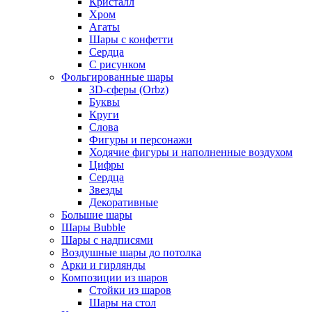
Кристалл
Хром
Агаты
Шары с конфетти
Сердца
С рисунком
Фольгированные шары
3D-сферы (Orbz)
Буквы
Круги
Слова
Фигуры и персонажи
Ходячие фигуры и наполненные воздухом
Цифры
Сердца
Звезды
Декоративные
Большие шары
Шары Bubble
Шары с надписями
Воздушные шары до потолка
Арки и гирлянды
Композиции из шаров
Стойки из шаров
Шары на стол