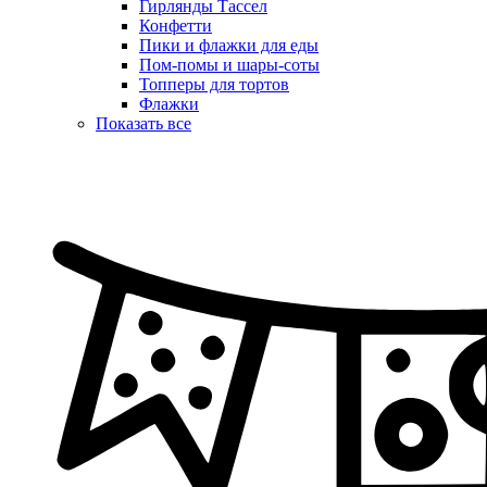
Гирлянды Тассел
Конфетти
Пики и флажки для еды
Пом-помы и шары-соты
Топперы для тортов
Флажки
Показать все