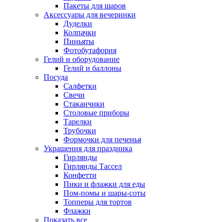
Пакеты для шаров
Аксессуары для вечеринки
Дуделки
Колпачки
Пиньяты
Фотобутафория
Гелий и оборудование
Гелий и баллоны
Посуда
Салфетки
Свечи
Стаканчики
Столовые приборы
Тарелки
Трубочки
Формочки для печенья
Украшения для праздника
Гирлянды
Гирлянды Тассел
Конфетти
Пики и флажки для еды
Пом-помы и шары-соты
Топперы для тортов
Флажки
Показать все