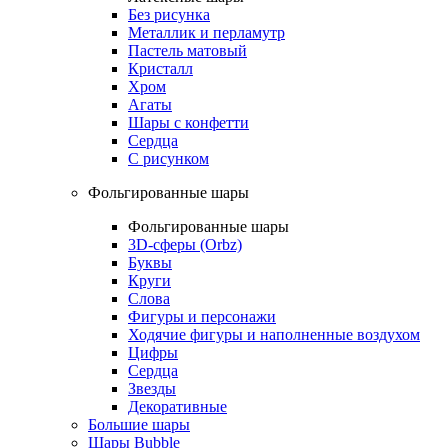
Без рисунка
Металлик и перламутр
Пастель матовый
Кристалл
Хром
Агаты
Шары с конфетти
Сердца
С рисунком
Фольгированные шары
Фольгированные шары
3D-сферы (Orbz)
Буквы
Круги
Слова
Фигуры и персонажи
Ходячие фигуры и наполненные воздухом
Цифры
Сердца
Звезды
Декоративные
Большие шары
Шары Bubble