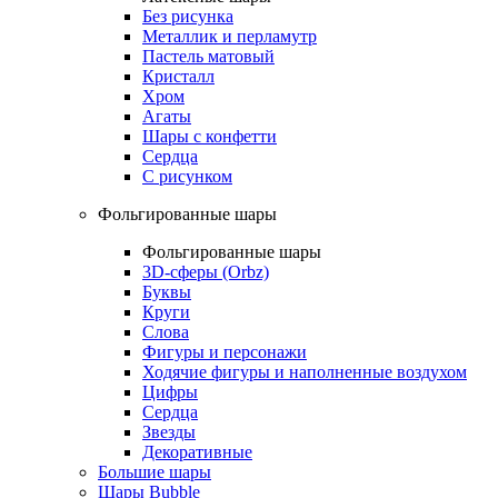
Без рисунка
Металлик и перламутр
Пастель матовый
Кристалл
Хром
Агаты
Шары с конфетти
Сердца
С рисунком
Фольгированные шары
Фольгированные шары
3D-сферы (Orbz)
Буквы
Круги
Слова
Фигуры и персонажи
Ходячие фигуры и наполненные воздухом
Цифры
Сердца
Звезды
Декоративные
Большие шары
Шары Bubble