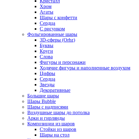
Кристалл
Хром
Агаты
Шары с конфетти
Сердца
С рисунком
Фольгированные шары
3D-сферы (Orbz)
Буквы
Круги
Слова
Фигуры и персонажи
Ходячие фигуры и наполненные воздухом
Цифры
Сердца
Звезды
Декоративные
Большие шары
Шары Bubble
Шары с надписями
Воздушные шары до потолка
Арки и гирлянды
Композиции из шаров
Стойки из шаров
Шары на стол