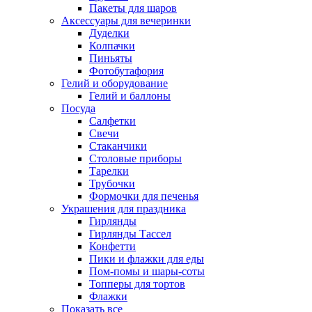
Пакеты для шаров
Аксессуары для вечеринки
Дуделки
Колпачки
Пиньяты
Фотобутафория
Гелий и оборудование
Гелий и баллоны
Посуда
Салфетки
Свечи
Стаканчики
Столовые приборы
Тарелки
Трубочки
Формочки для печенья
Украшения для праздника
Гирлянды
Гирлянды Тассел
Конфетти
Пики и флажки для еды
Пом-помы и шары-соты
Топперы для тортов
Флажки
Показать все