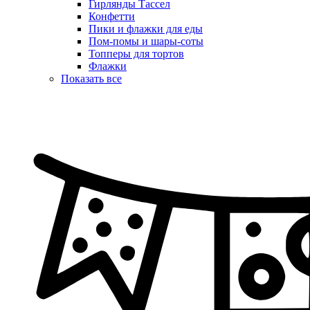
Гирлянды Тассел
Конфетти
Пики и флажки для еды
Пом-помы и шары-соты
Топперы для тортов
Флажки
Показать все