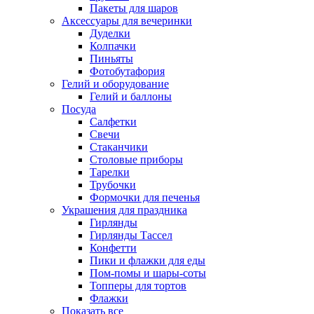
Пакеты для шаров
Аксессуары для вечеринки
Дуделки
Колпачки
Пиньяты
Фотобутафория
Гелий и оборудование
Гелий и баллоны
Посуда
Салфетки
Свечи
Стаканчики
Столовые приборы
Тарелки
Трубочки
Формочки для печенья
Украшения для праздника
Гирлянды
Гирлянды Тассел
Конфетти
Пики и флажки для еды
Пом-помы и шары-соты
Топперы для тортов
Флажки
Показать все