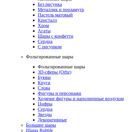
Без рисунка
Металлик и перламутр
Пастель матовый
Кристалл
Хром
Агаты
Шары с конфетти
Сердца
С рисунком
Фольгированные шары
Фольгированные шары
3D-сферы (Orbz)
Буквы
Круги
Слова
Фигуры и персонажи
Ходячие фигуры и наполненные воздухом
Цифры
Сердца
Звезды
Декоративные
Большие шары
Шары Bubble