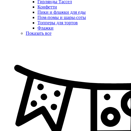
Гирлянды Тассел
Конфетти
Пики и флажки для еды
Пом-помы и шары-соты
Топперы для тортов
Флажки
Показать все