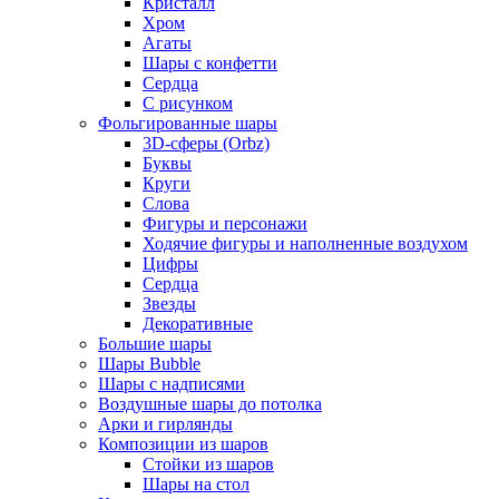
Кристалл
Хром
Агаты
Шары с конфетти
Сердца
С рисунком
Фольгированные шары
3D-сферы (Orbz)
Буквы
Круги
Слова
Фигуры и персонажи
Ходячие фигуры и наполненные воздухом
Цифры
Сердца
Звезды
Декоративные
Большие шары
Шары Bubble
Шары с надписями
Воздушные шары до потолка
Арки и гирлянды
Композиции из шаров
Стойки из шаров
Шары на стол