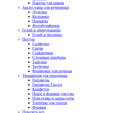
Пакеты для шаров
Аксессуары для вечеринки
Дуделки
Колпачки
Пиньяты
Фотобутафория
Гелий и оборудование
Гелий и баллоны
Посуда
Салфетки
Свечи
Стаканчики
Столовые приборы
Тарелки
Трубочки
Формочки для печенья
Украшения для праздника
Гирлянды
Гирлянды Тассел
Конфетти
Пики и флажки для еды
Пом-помы и шары-соты
Топперы для тортов
Флажки
Показать все