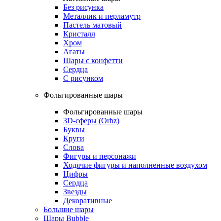
Без рисунка
Металлик и перламутр
Пастель матовый
Кристалл
Хром
Агаты
Шары с конфетти
Сердца
С рисунком
Фольгированные шары
Фольгированные шары
3D-сферы (Orbz)
Буквы
Круги
Слова
Фигуры и персонажи
Ходячие фигуры и наполненные воздухом
Цифры
Сердца
Звезды
Декоративные
Большие шары
Шары Bubble