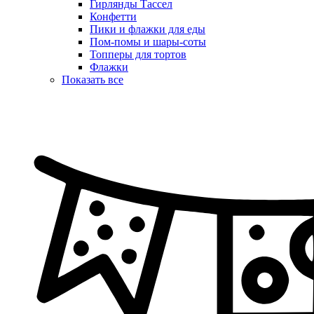
Гирлянды Тассел
Конфетти
Пики и флажки для еды
Пом-помы и шары-соты
Топперы для тортов
Флажки
Показать все