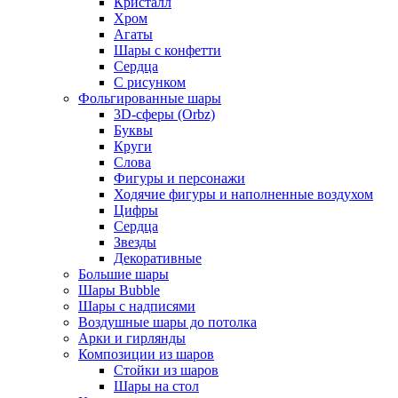
Кристалл
Хром
Агаты
Шары с конфетти
Сердца
С рисунком
Фольгированные шары
3D-сферы (Orbz)
Буквы
Круги
Слова
Фигуры и персонажи
Ходячие фигуры и наполненные воздухом
Цифры
Сердца
Звезды
Декоративные
Большие шары
Шары Bubble
Шары с надписями
Воздушные шары до потолка
Арки и гирлянды
Композиции из шаров
Стойки из шаров
Шары на стол