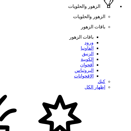
الزهور والحلويات
الزهور والحلويات
باقات الزهور
باقات الزهور
ورود
الفاونيا
الزنبق
الكوبية
أقحوان
البروتياس
الإقحوانات
كيك
إظهار الكل