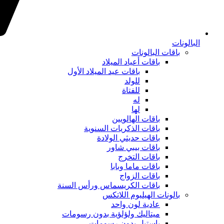
البالونات
باقات البالونات
باقات أعياد الميلاد
باقات عيد الميلاد الأول
للولد
للفتاة
له
لها
باقات الهالويين
باقات الذكريات السنوية
باقات حديثي الولادة
باقات بيبي شاور
باقات التخرج
باقات ماما وبابا
باقات الزواج
باقات الكريسماس ورأس السنة
بالونات الهيليوم اللاتكس
عادية لون واحد
ميتاليك ولؤلؤية بدون رسومات
باستيل بدون رسومات