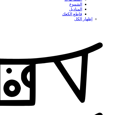
الشموع
المناديل
قاطع الكعك
إظهار الكل