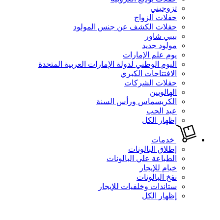
تزوجيني
حفلات الزواج
حفلات الكشف عن جنس المولود
بيبي شاور
مولود جديد
يوم علم الإمارات
اليوم الوطني لدولة الإمارات العربية المتحدة
الافتتاحات الكبري
حفلات الشركات
الهالويين
الكريسماس ورأس السنة
عيد الحب
إظهار الكل
خدمات
إطلاق البالونات
الطباعة علي البالونات
خيام للإيجار
نفخ البالونات
ستاندات وخلفيات للإيجار
إظهار الكل