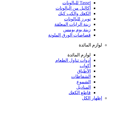
Tassel للبالونات
أكاليل من البالونات
الكعك والكب كيك
توبرز للبالونات
زينة الرايات المعلقة
زينة بوم بومس
قصاصات الورق الملونة
لوازم المائدة
لوازم المائدة
أدوات تناول الطعام
أكواب
الأطباق
الشفاطات
الشموع
المناديل
قاطع الكعك
إظهار الكل