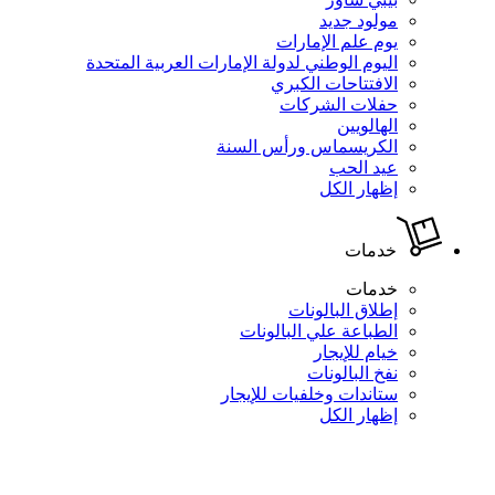
مولود جديد
يوم علم الإمارات
اليوم الوطني لدولة الإمارات العربية المتحدة
الافتتاحات الكبري
حفلات الشركات
الهالويين
الكريسماس ورأس السنة
عيد الحب
إظهار الكل
خدمات
خدمات
إطلاق البالونات
الطباعة علي البالونات
خيام للإيجار
نفخ البالونات
ستاندات وخلفيات للإيجار
إظهار الكل