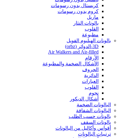
كريستال بدون رسومات
كروم بدون رسومات
ماربل
بالونات النثار
القلوب
مطبوعة
بالونات الهيليوم الفويل
3D-الدوائر (orbz)
Air Walkers and Air-filled
الأرقام
الأشكال الضخمة والمطبوعة
الحروف
الدائرية
العبارات
القلوب
نجوم
أشكال الديكور
البالونات الضخمة
البالونات الشفافة
بالونات حسب الطلب
بالونات السقف
أقواس وأكاليل من البالونات
ترتيبات البالونات