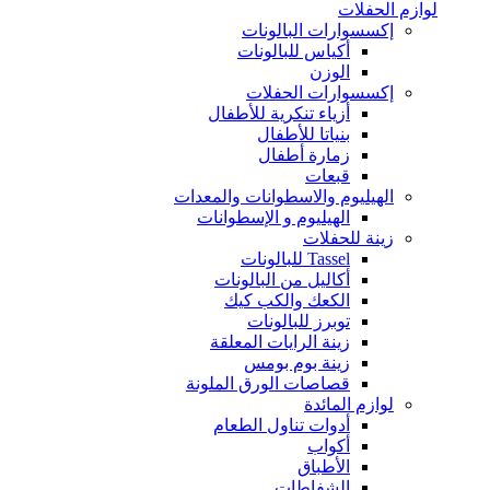
لوازم الحفلات
إكسسوارات البالونات
أكياس للبالونات
الوزن
إكسسوارات الحفلات
أزياء تنكرية للأطفال
بنياتا للأطفال
زمارة أطفال
قبعات
الهيليوم والاسطوانات والمعدات
الهيليوم و الإسطوانات
زينة للحفلات
Tassel للبالونات
أكاليل من البالونات
الكعك والكب كيك
توبرز للبالونات
زينة الرايات المعلقة
زينة بوم بومس
قصاصات الورق الملونة
لوازم المائدة
أدوات تناول الطعام
أكواب
الأطباق
الشفاطات