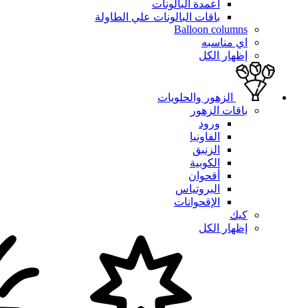
أعمدة البالونات
باقات البالونات علي الطاولة
Balloon columns
اي مناسبه
إظهار الكل
الزهور والحلويات
باقات الزهور
ورود
الفاونيا
الزنبق
الكوبية
أقحوان
البروتياس
الإقحوانات
كيك
إظهار الكل