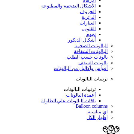
الأرقام
الأشكال الضخمة والمطبوعة
الحروف
الدائرية
العبارات
القلوب
نجوم
أشكال الديكور
البالونات الضخمة
البالونات الشفافة
بالونات حسب الطلب
بالونات السقف
أقواس وأكاليل من البالونات
ترتيبات البالونات
ترتيبات البالونات
أعمدة البالونات
باقات البالونات علي الطاولة
Balloon columns
اي مناسبه
إظهار الكل