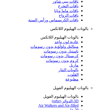
باقات بيبي شاور
باقات التخرج
باقات ماما وبابا
باقات الزواج
باقات الكريسماس ورأس السنة
بالونات الهيليوم اللاتكس
بالونات الهيليوم اللاتكس
عادية لون واحد
ميتاليك ولؤلؤية بدون رسومات
باستيل بدون رسومات
كريستال بدون رسومات
كروم بدون رسومات
ماربل
بالونات النثار
القلوب
مطبوعة
بالونات الهيليوم الفويل
بالونات الهيليوم الفويل
3D-الدوائر (orbz)
Air Walkers and Air-filled