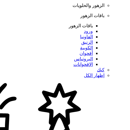
الزهور والحلويات
باقات الزهور
باقات الزهور
ورود
الفاونيا
الزنبق
الكوبية
أقحوان
البروتياس
الإقحوانات
كيك
إظهار الكل