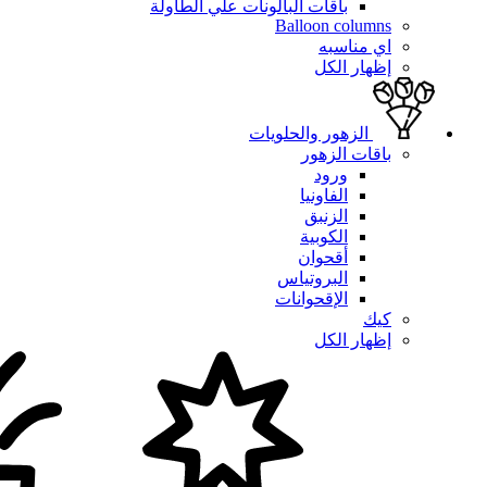
باقات البالونات علي الطاولة
Balloon columns
اي مناسبه
إظهار الكل
الزهور والحلويات
باقات الزهور
ورود
الفاونيا
الزنبق
الكوبية
أقحوان
البروتياس
الإقحوانات
كيك
إظهار الكل