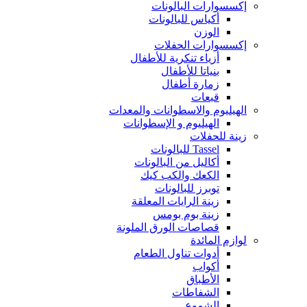
إكسسوارات البالونات
أكياس للبالونات
الوزن
إكسسوارات الحفلات
أزياء تنكرية للأطفال
بنياتا للأطفال
زمارة أطفال
قبعات
الهيليوم والاسطوانات والمعدات
الهيليوم و الإسطوانات
زينة للحفلات
Tassel للبالونات
أكاليل من البالونات
الكعك والكب كيك
توبرز للبالونات
زينة الرايات المعلقة
زينة بوم بومس
قصاصات الورق الملونة
لوازم المائدة
أدوات تناول الطعام
أكواب
الأطباق
الشفاطات
الشموع