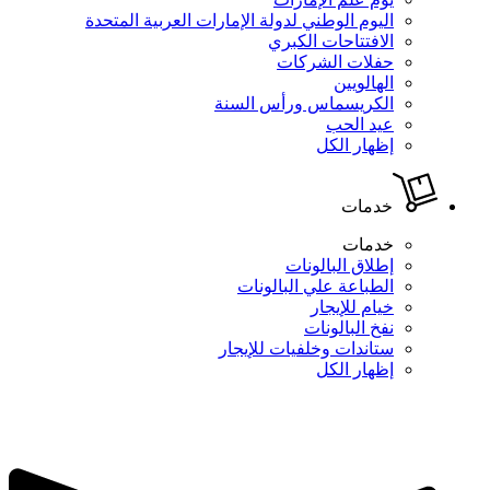
اليوم الوطني لدولة الإمارات العربية المتحدة
الافتتاحات الكبري
حفلات الشركات
الهالويين
الكريسماس ورأس السنة
عيد الحب
إظهار الكل
خدمات
خدمات
إطلاق البالونات
الطباعة علي البالونات
خيام للإيجار
نفخ البالونات
ستاندات وخلفيات للإيجار
إظهار الكل