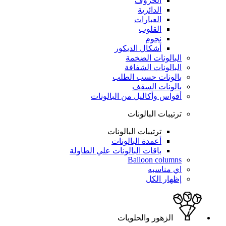
الحروف
الدائرية
العبارات
القلوب
نجوم
أشكال الديكور
البالونات الضخمة
البالونات الشفافة
بالونات حسب الطلب
بالونات السقف
أقواس وأكاليل من البالونات
ترتيبات البالونات
ترتيبات البالونات
أعمدة البالونات
باقات البالونات علي الطاولة
Balloon columns
اي مناسبه
إظهار الكل
الزهور والحلويات