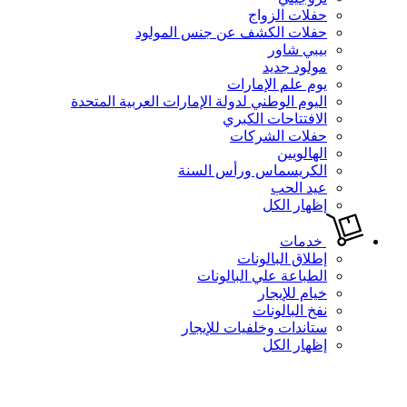
حفلات الزواج
حفلات الكشف عن جنس المولود
بيبي شاور
مولود جديد
يوم علم الإمارات
اليوم الوطني لدولة الإمارات العربية المتحدة
الافتتاحات الكبري
حفلات الشركات
الهالويين
الكريسماس ورأس السنة
عيد الحب
إظهار الكل
خدمات
إطلاق البالونات
الطباعة علي البالونات
خيام للإيجار
نفخ البالونات
ستاندات وخلفيات للإيجار
إظهار الكل