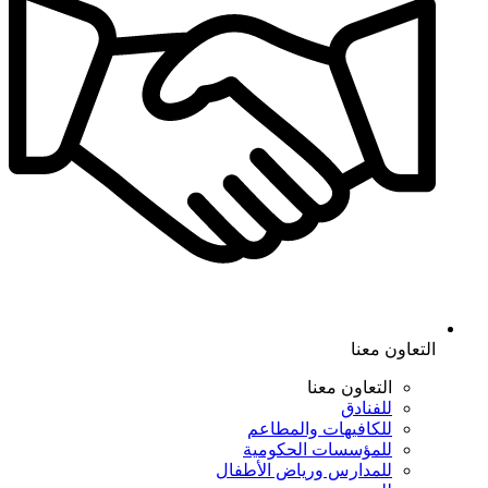
التعاون معنا
التعاون معنا
للفنادق
للكافيهات والمطاعم
للمؤسسات الحكومية
للمدارس ورياض الأطفال