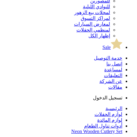
للمصورين
للنوادي الليلية
لمحلات بيع الزهور
لمراكز التسوق
لمعارض السيارات
لمنظمي الحفلات
إظهار الكل
Sale
خدمة التوصيل
إتصل بنا
لمساعدة
التعليقات
عن الشركة
مقالات
تسجيل الدخول
الرئيسية
لوازم الحفلات
لوازم المائدة
أدوات تناول الطعام
Neon Wooden Cutlery Set