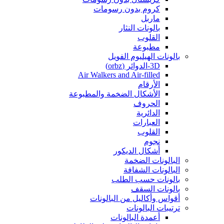
كروم بدون رسومات
ماربل
بالونات النثار
القلوب
مطبوعة
بالونات الهيليوم الفويل
3D-الدوائر (orbz)
Air Walkers and Air-filled
الأرقام
الأشكال الضخمة والمطبوعة
الحروف
الدائرية
العبارات
القلوب
نجوم
أشكال الديكور
البالونات الضخمة
البالونات الشفافة
بالونات حسب الطلب
بالونات السقف
أقواس وأكاليل من البالونات
ترتيبات البالونات
أعمدة البالونات