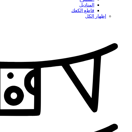
المناديل
قاطع الكعك
إظهار الكل