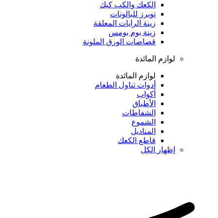
الكعك والكب كيك
توبرز للبالونات
زينة الرايات المعلقة
زينة بوم بومس
قصاصات الورق الملونة
لوازم المائدة
لوازم المائدة
أدوات تناول الطعام
أكواب
الأطباق
الشفاطات
الشموع
المناديل
قاطع الكعك
إظهار الكل