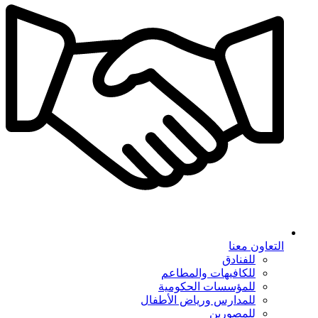
التعاون معنا
للفنادق
للكافيهات والمطاعم
للمؤسسات الحكومية
للمدارس ورياض الأطفال
للمصورين