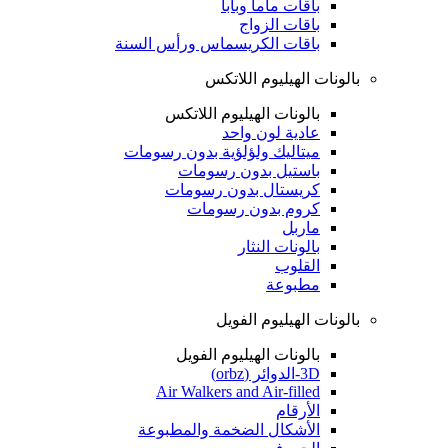
باقات ماما وبابا
باقات الزواج
باقات الكريسماس ورأس السنة
بالونات الهيليوم اللاتكس
بالونات الهيليوم اللاتكس
عادية لون واحد
ميتاليك ولؤلؤية بدون رسومات
باستيل بدون رسومات
كريستال بدون رسومات
كروم بدون رسومات
ماربل
بالونات النثار
القلوب
مطبوعة
بالونات الهيليوم الفويل
بالونات الهيليوم الفويل
3D-الدوائر (orbz)
Air Walkers and Air-filled
الأرقام
الأشكال الضخمة والمطبوعة