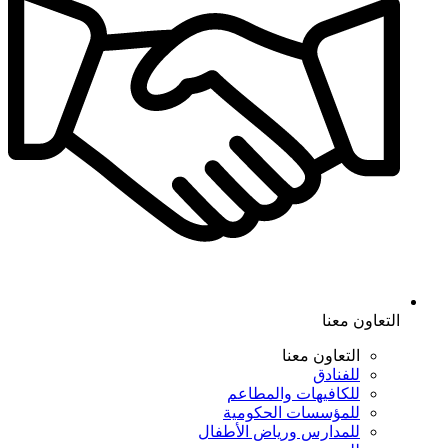
التعاون معنا
التعاون معنا
للفنادق
للكافيهات والمطاعم
للمؤسسات الحكومية
للمدارس ورياض الأطفال