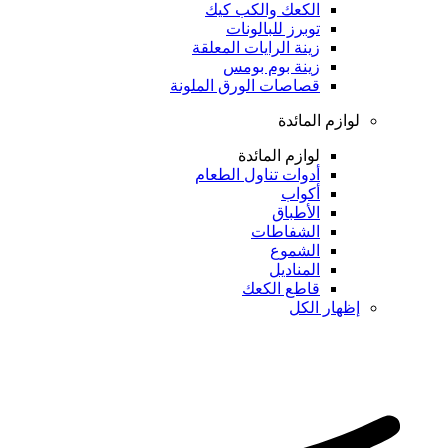
الكعك والكب كيك
توبرز للبالونات
زينة الرايات المعلقة
زينة بوم بومس
قصاصات الورق الملونة
لوازم المائدة
لوازم المائدة
أدوات تناول الطعام
أكواب
الأطباق
الشفاطات
الشموع
المناديل
قاطع الكعك
إظهار الكل