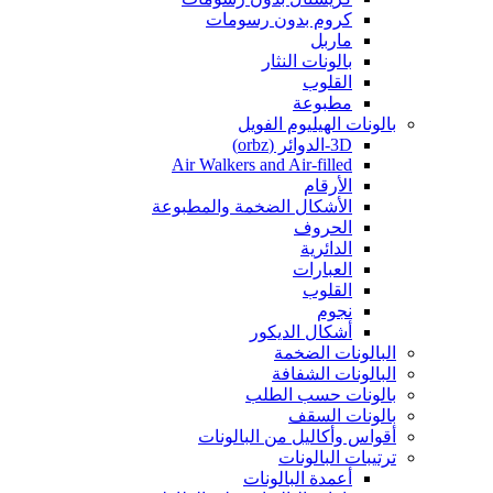
كروم بدون رسومات
ماربل
بالونات النثار
القلوب
مطبوعة
بالونات الهيليوم الفويل
3D-الدوائر (orbz)
Air Walkers and Air-filled
الأرقام
الأشكال الضخمة والمطبوعة
الحروف
الدائرية
العبارات
القلوب
نجوم
أشكال الديكور
البالونات الضخمة
البالونات الشفافة
بالونات حسب الطلب
بالونات السقف
أقواس وأكاليل من البالونات
ترتيبات البالونات
أعمدة البالونات