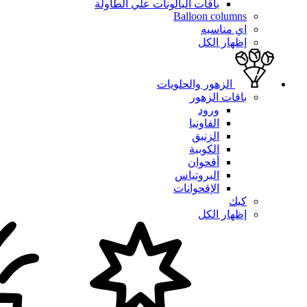
باقات البالونات علي الطاولة
Balloon columns
اي مناسبه
إظهار الكل
الزهور والحلويات
باقات الزهور
ورود
الفاونيا
الزنبق
الكوبية
أقحوان
البروتياس
الإقحوانات
كيك
إظهار الكل