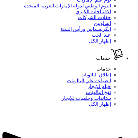
اليوم الوطني لدولة الإمارات العربية المتحدة
الافتتاحات الكبري
حفلات الشركات
الهالويين
الكريسماس ورأس السنة
عيد الحب
إظهار الكل
خدمات
خدمات
إطلاق البالونات
الطباعة علي البالونات
خيام للإيجار
نفخ البالونات
ستاندات وخلفيات للإيجار
إظهار الكل