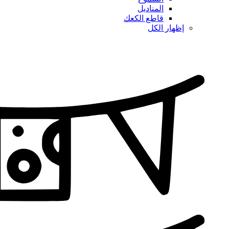
المناديل
قاطع الكعك
إظهار الكل