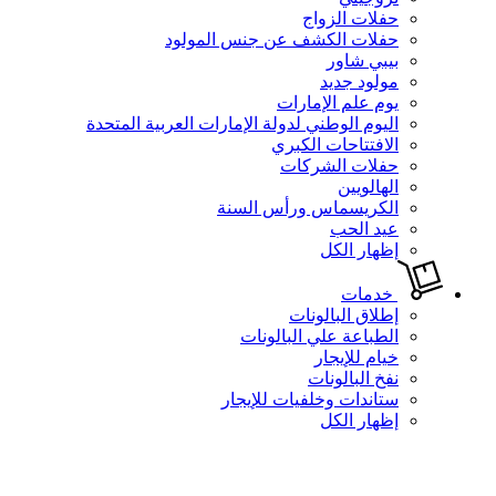
حفلات الزواج
حفلات الكشف عن جنس المولود
بيبي شاور
مولود جديد
يوم علم الإمارات
اليوم الوطني لدولة الإمارات العربية المتحدة
الافتتاحات الكبري
حفلات الشركات
الهالويين
الكريسماس ورأس السنة
عيد الحب
إظهار الكل
خدمات
إطلاق البالونات
الطباعة علي البالونات
خيام للإيجار
نفخ البالونات
ستاندات وخلفيات للإيجار
إظهار الكل