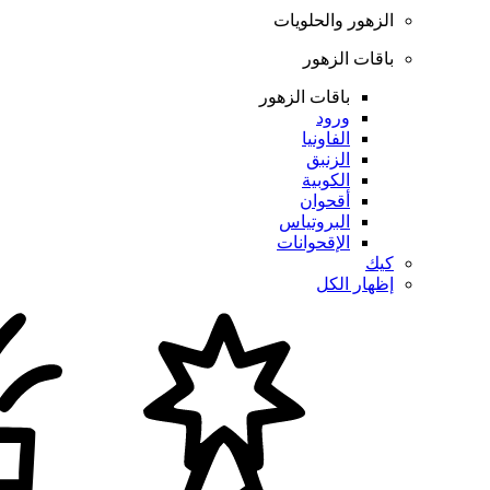
الزهور والحلويات
باقات الزهور
باقات الزهور
ورود
الفاونيا
الزنبق
الكوبية
أقحوان
البروتياس
الإقحوانات
كيك
إظهار الكل