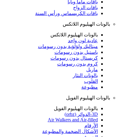
باقات ماما وبابا
باقات الزواج
باقات الكريسماس ورأس السنة
بالونات الهيليوم اللاتكس
بالونات الهيليوم اللاتكس
عادية لون واحد
ميتاليك ولؤلؤية بدون رسومات
باستيل بدون رسومات
كريستال بدون رسومات
كروم بدون رسومات
ماربل
بالونات النثار
القلوب
مطبوعة
بالونات الهيليوم الفويل
بالونات الهيليوم الفويل
3D-الدوائر (orbz)
Air Walkers and Air-filled
الأرقام
الأشكال الضخمة والمطبوعة