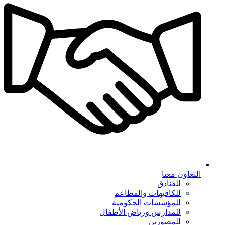
التعاون معنا
للفنادق
للكافيهات والمطاعم
للمؤسسات الحكومية
للمدارس ورياض الأطفال
للمصورين