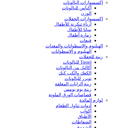
إكسسوارات البالونات
أكياس للبالونات
الوزن
إكسسوارات الحفلات
أزياء تنكرية للأطفال
بنياتا للأطفال
زمارة أطفال
قبعات
الهيليوم والاسطوانات والمعدات
الهيليوم و الإسطوانات
زينة للحفلات
Tassel للبالونات
أكاليل من البالونات
الكعك والكب كيك
توبرز للبالونات
زينة الرايات المعلقة
زينة بوم بومس
قصاصات الورق الملونة
لوازم المائدة
أدوات تناول الطعام
أكواب
الأطباق
الشفاطات
الشموع