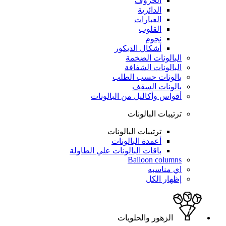
الحروف
الدائرية
العبارات
القلوب
نجوم
أشكال الديكور
البالونات الضخمة
البالونات الشفافة
بالونات حسب الطلب
بالونات السقف
أقواس وأكاليل من البالونات
ترتيبات البالونات
ترتيبات البالونات
أعمدة البالونات
باقات البالونات علي الطاولة
Balloon columns
اي مناسبه
إظهار الكل
الزهور والحلويات