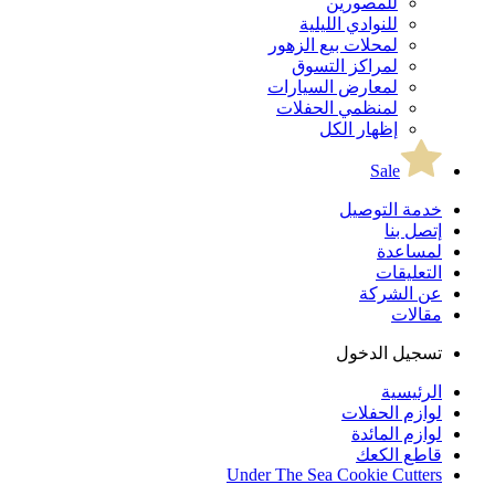
للمصورين
للنوادي الليلية
لمحلات بيع الزهور
لمراكز التسوق
لمعارض السيارات
لمنظمي الحفلات
إظهار الكل
Sale
خدمة التوصيل
إتصل بنا
لمساعدة
التعليقات
عن الشركة
مقالات
تسجيل الدخول
الرئيسية
لوازم الحفلات
لوازم المائدة
قاطع الكعك
Under The Sea Cookie Cutters