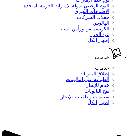
اليوم الوطني لدولة الإمارات العربية المتحدة
الافتتاحات الكبري
حفلات الشركات
الهالويين
الكريسماس ورأس السنة
عيد الحب
إظهار الكل
خدمات
خدمات
إطلاق البالونات
الطباعة علي البالونات
خيام للإيجار
نفخ البالونات
ستاندات وخلفيات للإيجار
إظهار الكل