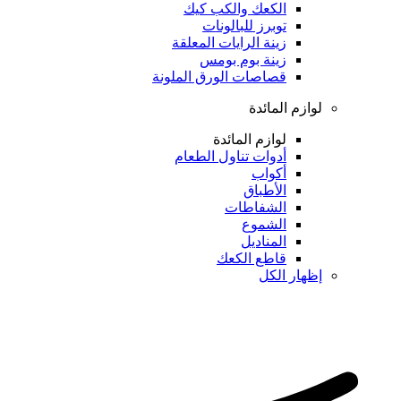
الكعك والكب كيك
توبرز للبالونات
زينة الرايات المعلقة
زينة بوم بومس
قصاصات الورق الملونة
لوازم المائدة
لوازم المائدة
أدوات تناول الطعام
أكواب
الأطباق
الشفاطات
الشموع
المناديل
قاطع الكعك
إظهار الكل