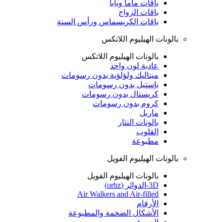
باقات ماما وبابا
باقات الزواج
باقات الكريسماس ورأس السنة
بالونات الهيليوم اللاتكس
بالونات الهيليوم اللاتكس
عادية لون واحد
ميتاليك ولؤلؤية بدون رسومات
باستيل بدون رسومات
كريستال بدون رسومات
كروم بدون رسومات
ماربل
بالونات النثار
القلوب
مطبوعة
بالونات الهيليوم الفويل
بالونات الهيليوم الفويل
3D-الدوائر (orbz)
Air Walkers and Air-filled
الأرقام
الأشكال الضخمة والمطبوعة