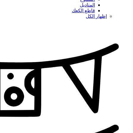
المناديل
قاطع الكعك
إظهار الكل