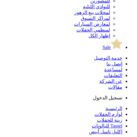
للمصورين
للنوادي الليلية
لمحلات بيع الزهور
لمراكز التسوق
لمعارض السيارات
لمنظمي الحفلات
إظهار الكل
Sale
خدمة التوصيل
إتصل بنا
لمساعدة
التعليقات
عن الشركة
مقالات
تسجيل الدخول
الرئيسية
لوازم الحفلات
زينة للحفلات
Tassel للبالونات
إكليل تاسل أبيض