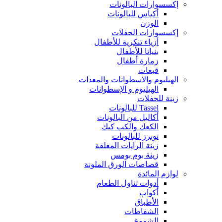
إكسسوارات البالونات
أكياس للبالونات
الوزن
إكسسوارات الحفلات
أزياء تنكرية للأطفال
بنياتا للأطفال
زمارة أطفال
قبعات
الهيليوم والاسطوانات والمعدات
الهيليوم و الإسطوانات
زينة للحفلات
Tassel للبالونات
أكاليل من البالونات
الكعك والكب كيك
توبرز للبالونات
زينة الرايات المعلقة
زينة بوم بومس
قصاصات الورق الملونة
لوازم المائدة
أدوات تناول الطعام
أكواب
الأطباق
الشفاطات
الشموع