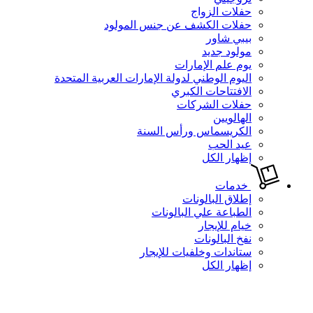
حفلات الزواج
حفلات الكشف عن جنس المولود
بيبي شاور
مولود جديد
يوم علم الإمارات
اليوم الوطني لدولة الإمارات العربية المتحدة
الافتتاحات الكبري
حفلات الشركات
الهالويين
الكريسماس ورأس السنة
عيد الحب
إظهار الكل
خدمات
إطلاق البالونات
الطباعة علي البالونات
خيام للإيجار
نفخ البالونات
ستاندات وخلفيات للإيجار
إظهار الكل