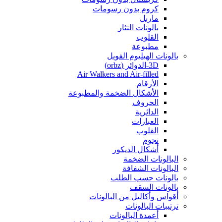
كروم بدون رسومات
ماربل
بالونات النثار
القلوب
مطبوعة
بالونات الهيليوم الفويل
3D-الدوائر (orbz)
Air Walkers and Air-filled
الأرقام
الأشكال الضخمة والمطبوعة
الحروف
الدائرية
العبارات
القلوب
نجوم
أشكال الديكور
البالونات الضخمة
البالونات الشفافة
بالونات حسب الطلب
بالونات السقف
أقواس وأكاليل من البالونات
ترتيبات البالونات
أعمدة البالونات