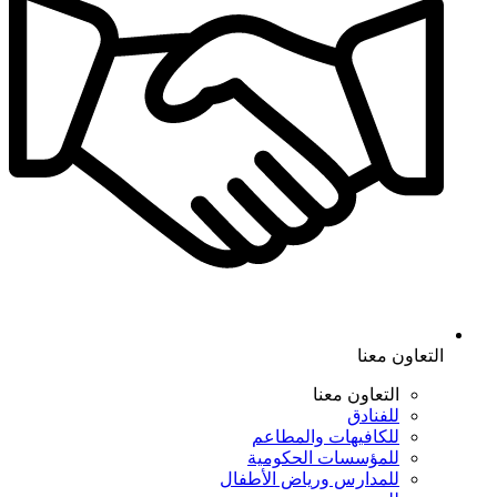
التعاون معنا
التعاون معنا
للفنادق
للكافيهات والمطاعم
للمؤسسات الحكومية
للمدارس ورياض الأطفال