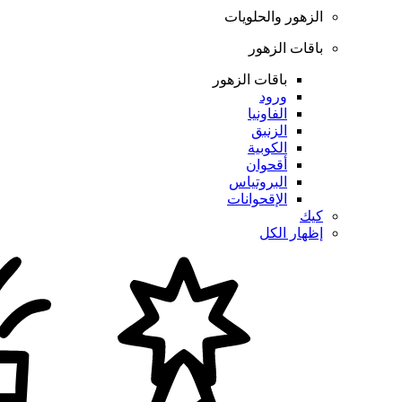
الزهور والحلويات
باقات الزهور
باقات الزهور
ورود
الفاونيا
الزنبق
الكوبية
أقحوان
البروتياس
الإقحوانات
كيك
إظهار الكل