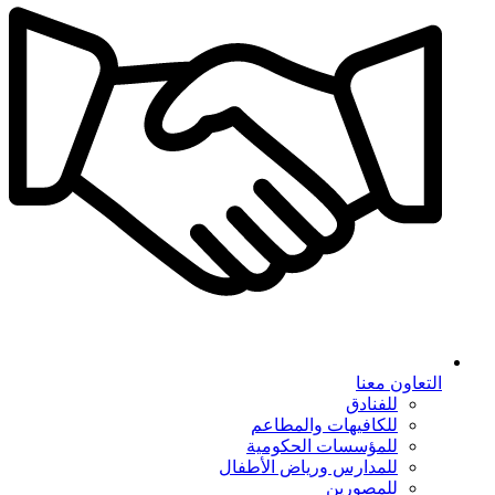
التعاون معنا
للفنادق
للكافيهات والمطاعم
للمؤسسات الحكومية
للمدارس ورياض الأطفال
للمصورين