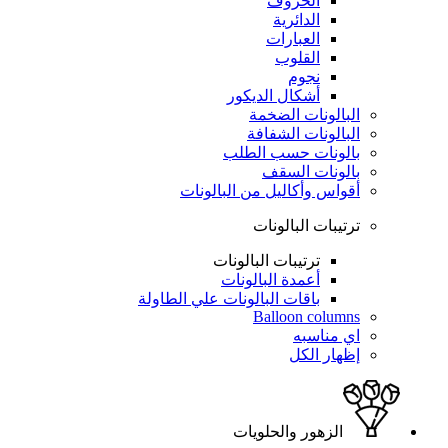
الحروف
الدائرية
العبارات
القلوب
نجوم
أشكال الديكور
البالونات الضخمة
البالونات الشفافة
بالونات حسب الطلب
بالونات السقف
أقواس وأكاليل من البالونات
ترتيبات البالونات
ترتيبات البالونات
أعمدة البالونات
باقات البالونات علي الطاولة
Balloon columns
اي مناسبه
إظهار الكل
الزهور والحلويات