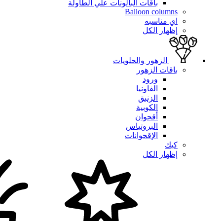
باقات البالونات علي الطاولة
Balloon columns
اي مناسبه
إظهار الكل
الزهور والحلويات
باقات الزهور
ورود
الفاونيا
الزنبق
الكوبية
أقحوان
البروتياس
الإقحوانات
كيك
إظهار الكل