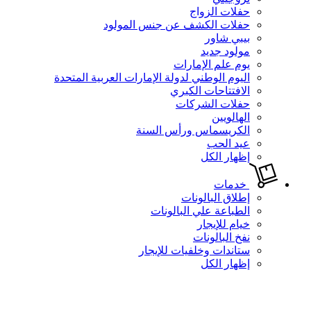
حفلات الزواج
حفلات الكشف عن جنس المولود
بيبي شاور
مولود جديد
يوم علم الإمارات
اليوم الوطني لدولة الإمارات العربية المتحدة
الافتتاحات الكبري
حفلات الشركات
الهالويين
الكريسماس ورأس السنة
عيد الحب
إظهار الكل
خدمات
إطلاق البالونات
الطباعة علي البالونات
خيام للإيجار
نفخ البالونات
ستاندات وخلفيات للإيجار
إظهار الكل