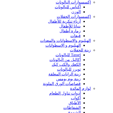
إكسسوارات البالونات
أكياس للبالونات
الوزن
إكسسوارات الحفلات
أزياء تنكرية للأطفال
بنياتا للأطفال
زمارة أطفال
قبعات
الهيليوم والاسطوانات والمعدات
الهيليوم و الإسطوانات
زينة للحفلات
Tassel للبالونات
أكاليل من البالونات
الكعك والكب كيك
توبرز للبالونات
زينة الرايات المعلقة
زينة بوم بومس
قصاصات الورق الملونة
لوازم المائدة
أدوات تناول الطعام
أكواب
الأطباق
الشفاطات
الشموع