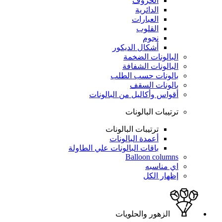
الحروف
الدائرية
العبارات
القلوب
نجوم
أشكال الديكور
البالونات الضخمة
البالونات الشفافة
بالونات حسب الطلب
بالونات السقف
أقواس وأكاليل من البالونات
ترتيبات البالونات
ترتيبات البالونات
أعمدة البالونات
باقات البالونات علي الطاولة
Balloon columns
اي مناسبه
إظهار الكل
الزهور والحلويات