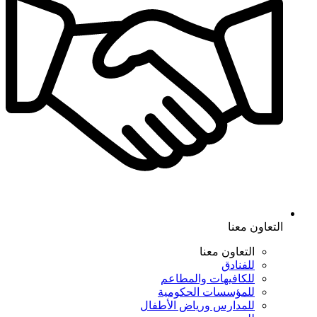
التعاون معنا
التعاون معنا
للفنادق
للكافيهات والمطاعم
للمؤسسات الحكومية
للمدارس ورياض الأطفال