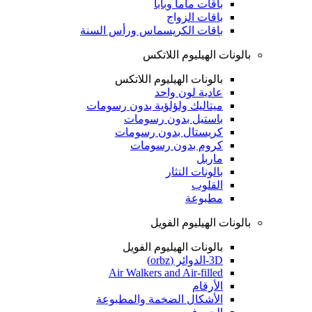
باقات ماما وبابا
باقات الزواج
باقات الكريسماس ورأس السنة
بالونات الهيليوم اللاتكس
بالونات الهيليوم اللاتكس
عادية لون واحد
ميتاليك ولؤلؤية بدون رسومات
باستيل بدون رسومات
كريستال بدون رسومات
كروم بدون رسومات
ماربل
بالونات النثار
القلوب
مطبوعة
بالونات الهيليوم الفويل
بالونات الهيليوم الفويل
3D-الدوائر (orbz)
Air Walkers and Air-filled
الأرقام
الأشكال الضخمة والمطبوعة