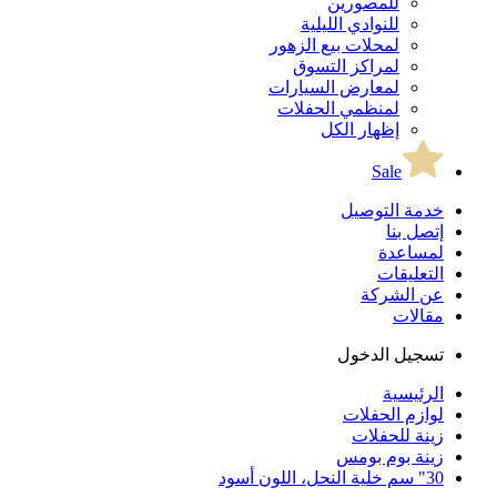
للمصورين
للنوادي الليلية
لمحلات بيع الزهور
لمراكز التسوق
لمعارض السيارات
لمنظمي الحفلات
إظهار الكل
Sale
خدمة التوصيل
إتصل بنا
لمساعدة
التعليقات
عن الشركة
مقالات
تسجيل الدخول
الرئيسية
لوازم الحفلات
زينة للحفلات
زينة بوم بومس
30" سم خلية النحل، اللون أسود