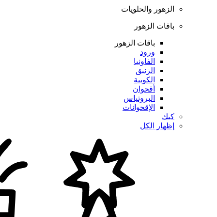
الزهور والحلويات
باقات الزهور
باقات الزهور
ورود
الفاونيا
الزنبق
الكوبية
أقحوان
البروتياس
الإقحوانات
كيك
إظهار الكل