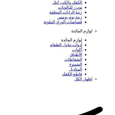
الكعك والكب كيك
توبرز للبالونات
زينة الرايات المعلقة
زينة بوم بومس
قصاصات الورق الملونة
لوازم المائدة
لوازم المائدة
أدوات تناول الطعام
أكواب
الأطباق
الشفاطات
الشموع
المناديل
قاطع الكعك
إظهار الكل