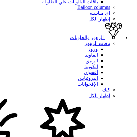
باقات البالونات علي الطاولة
Balloon columns
اي مناسبه
إظهار الكل
الزهور والحلويات
باقات الزهور
ورود
الفاونيا
الزنبق
الكوبية
أقحوان
البروتياس
الإقحوانات
كيك
إظهار الكل