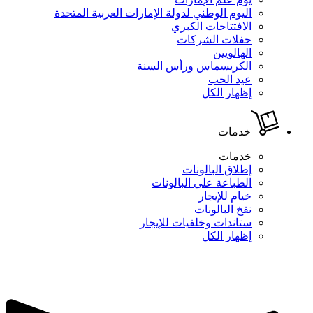
اليوم الوطني لدولة الإمارات العربية المتحدة
الافتتاحات الكبري
حفلات الشركات
الهالويين
الكريسماس ورأس السنة
عيد الحب
إظهار الكل
خدمات
خدمات
إطلاق البالونات
الطباعة علي البالونات
خيام للإيجار
نفخ البالونات
ستاندات وخلفيات للإيجار
إظهار الكل