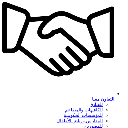
التعاون معنا
للفنادق
للكافيهات والمطاعم
للمؤسسات الحكومية
للمدارس ورياض الأطفال
للمصورين