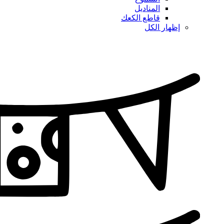
المناديل
قاطع الكعك
إظهار الكل