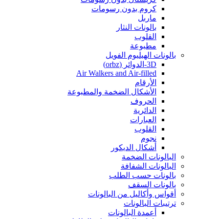
كروم بدون رسومات
ماربل
بالونات النثار
القلوب
مطبوعة
بالونات الهيليوم الفويل
3D-الدوائر (orbz)
Air Walkers and Air-filled
الأرقام
الأشكال الضخمة والمطبوعة
الحروف
الدائرية
العبارات
القلوب
نجوم
أشكال الديكور
البالونات الضخمة
البالونات الشفافة
بالونات حسب الطلب
بالونات السقف
أقواس وأكاليل من البالونات
ترتيبات البالونات
أعمدة البالونات