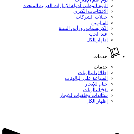
اليوم الوطني لدولة الإمارات العربية المتحدة
الافتتاحات الكبري
حفلات الشركات
الهالويين
الكريسماس ورأس السنة
عيد الحب
إظهار الكل
خدمات
خدمات
إطلاق البالونات
الطباعة علي البالونات
خيام للإيجار
نفخ البالونات
ستاندات وخلفيات للإيجار
إظهار الكل