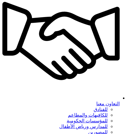
التعاون معنا
للفنادق
للكافيهات والمطاعم
للمؤسسات الحكومية
للمدارس ورياض الأطفال
للمصورين