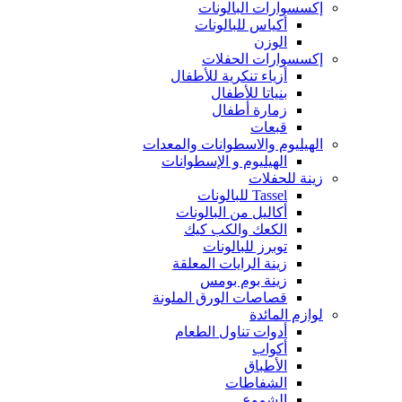
إكسسوارات البالونات
أكياس للبالونات
الوزن
إكسسوارات الحفلات
أزياء تنكرية للأطفال
بنياتا للأطفال
زمارة أطفال
قبعات
الهيليوم والاسطوانات والمعدات
الهيليوم و الإسطوانات
زينة للحفلات
Tassel للبالونات
أكاليل من البالونات
الكعك والكب كيك
توبرز للبالونات
زينة الرايات المعلقة
زينة بوم بومس
قصاصات الورق الملونة
لوازم المائدة
أدوات تناول الطعام
أكواب
الأطباق
الشفاطات
الشموع