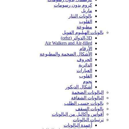
كروم بدون رسومات
ماربل
بالونات النثار
القلوب
مطبوعة
بالونات الهيليوم الفويل
3D-الدوائر (orbz)
Air Walkers and Air-filled
الأرقام
الأشكال الضخمة والمطبوعة
الحروف
الدائرية
العبارات
القلوب
نجوم
أشكال الديكور
البالونات الضخمة
البالونات الشفافة
بالونات حسب الطلب
بالونات السقف
أقواس وأكاليل من البالونات
ترتيبات البالونات
أعمدة البالونات