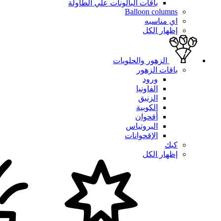
باقات البالونات علي الطاولة
Balloon columns
اي مناسبه
إظهار الكل
الزهور والحلويات
باقات الزهور
ورود
الفاونيا
الزنبق
الكوبية
أقحوان
البروتياس
الإقحوانات
كيك
إظهار الكل