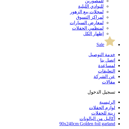
للمصورين
للنوادي الليلية
لمحلات بيع الزهور
لمراكز التسوق
لمعارض السيارات
لمنظمي الحفلات
إظهار الكل
Sale
خدمة التوصيل
إتصل بنا
لمساعدة
التعليقات
عن الشركة
مقالات
تسجيل الدخول
الرئيسية
لوازم الحفلات
زينة للحفلات
أكاليل من البالونات
90x240cm Golden foil garland