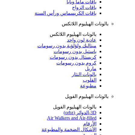
باقات ماما وبابا
باقات الزواج
باقات الكريسماس ورأس السنة
بالونات الهيليوم اللاتكس
بالونات الهيليوم اللاتكس
عادية لون واحد
ميتاليك ولؤلؤية بدون رسومات
باستيل بدون رسومات
كريستال بدون رسومات
كروم بدون رسومات
ماربل
بالونات النثار
القلوب
مطبوعة
بالونات الهيليوم الفويل
بالونات الهيليوم الفويل
3D-الدوائر (orbz)
Air Walkers and Air-filled
الأرقام
الأشكال الضخمة والمطبوعة