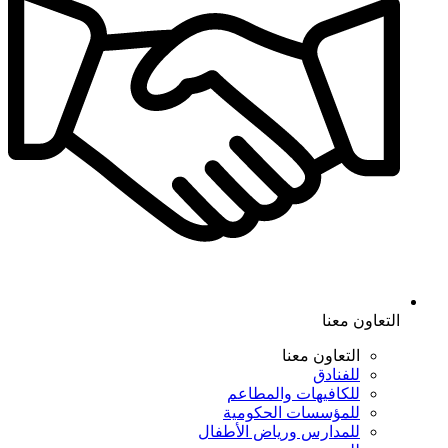
التعاون معنا
التعاون معنا
للفنادق
للكافيهات والمطاعم
للمؤسسات الحكومية
للمدارس ورياض الأطفال