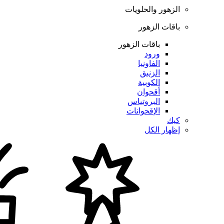
الزهور والحلويات
باقات الزهور
باقات الزهور
ورود
الفاونيا
الزنبق
الكوبية
أقحوان
البروتياس
الإقحوانات
كيك
إظهار الكل