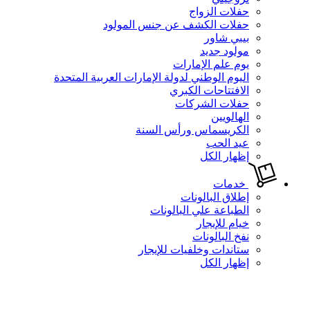
حفلات الزواج
حفلات الكشف عن جنس المولود
بيبي شاور
مولود جديد
يوم علم الإمارات
اليوم الوطني لدولة الإمارات العربية المتحدة
الافتتاحات الكبري
حفلات الشركات
الهالويين
الكريسماس ورأس السنة
عيد الحب
إظهار الكل
خدمات
إطلاق البالونات
الطباعة علي البالونات
خيام للإيجار
نفخ البالونات
ستاندات وخلفيات للإيجار
إظهار الكل