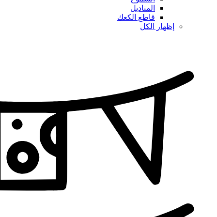
المناديل
قاطع الكعك
إظهار الكل