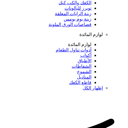
الكعك والكب كيك
توبرز للبالونات
زينة الرايات المعلقة
زينة بوم بومس
قصاصات الورق الملونة
لوازم المائدة
لوازم المائدة
أدوات تناول الطعام
أكواب
الأطباق
الشفاطات
الشموع
المناديل
قاطع الكعك
إظهار الكل