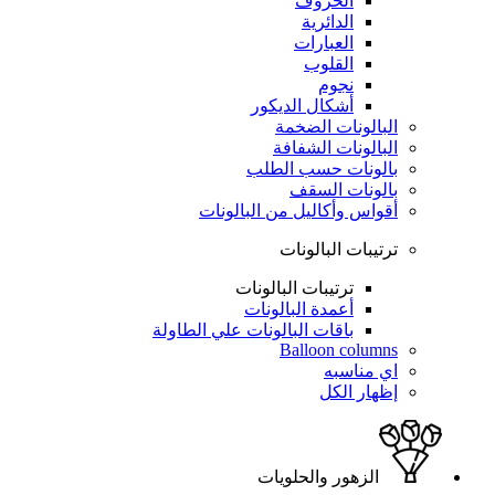
الحروف
الدائرية
العبارات
القلوب
نجوم
أشكال الديكور
البالونات الضخمة
البالونات الشفافة
بالونات حسب الطلب
بالونات السقف
أقواس وأكاليل من البالونات
ترتيبات البالونات
ترتيبات البالونات
أعمدة البالونات
باقات البالونات علي الطاولة
Balloon columns
اي مناسبه
إظهار الكل
الزهور والحلويات