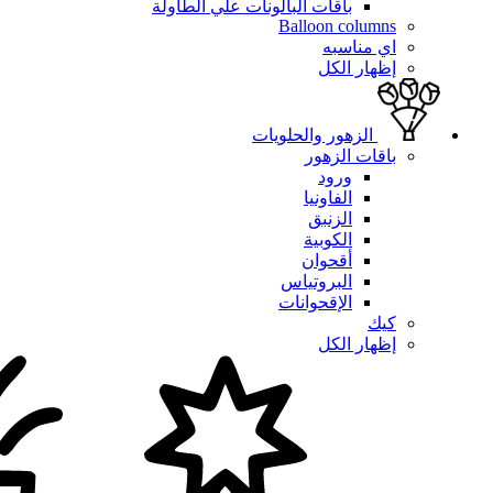
باقات البالونات علي الطاولة
Balloon columns
اي مناسبه
إظهار الكل
الزهور والحلويات
باقات الزهور
ورود
الفاونيا
الزنبق
الكوبية
أقحوان
البروتياس
الإقحوانات
كيك
إظهار الكل