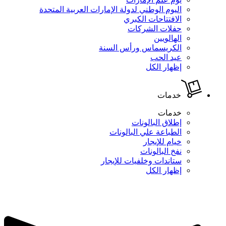
اليوم الوطني لدولة الإمارات العربية المتحدة
الافتتاحات الكبري
حفلات الشركات
الهالويين
الكريسماس ورأس السنة
عيد الحب
إظهار الكل
خدمات
خدمات
إطلاق البالونات
الطباعة علي البالونات
خيام للإيجار
نفخ البالونات
ستاندات وخلفيات للإيجار
إظهار الكل