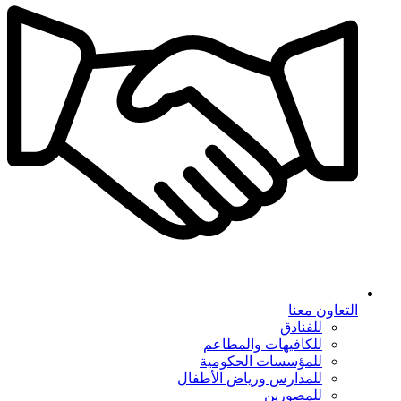
التعاون معنا
للفنادق
للكافيهات والمطاعم
للمؤسسات الحكومية
للمدارس ورياض الأطفال
للمصورين