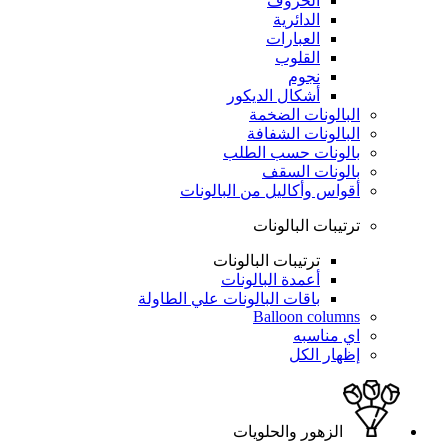
الحروف
الدائرية
العبارات
القلوب
نجوم
أشكال الديكور
البالونات الضخمة
البالونات الشفافة
بالونات حسب الطلب
بالونات السقف
أقواس وأكاليل من البالونات
ترتيبات البالونات
ترتيبات البالونات
أعمدة البالونات
باقات البالونات علي الطاولة
Balloon columns
اي مناسبه
إظهار الكل
الزهور والحلويات