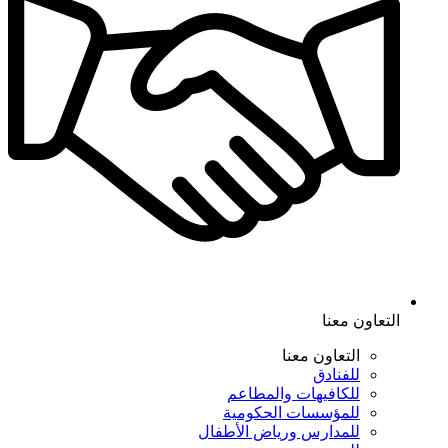
التعاون معنا
التعاون معنا
للفنادق
للكافيهات والمطاعم
للمؤسسات الحكومية
للمدارس ورياض الأطفال