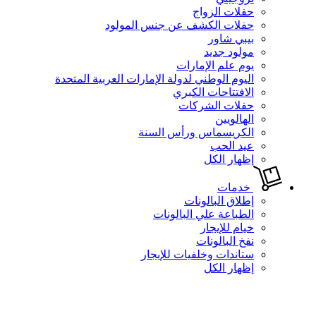
حفلات الزواج
حفلات الكشف عن جنس المولود
بيبي شاور
مولود جديد
يوم علم الإمارات
اليوم الوطني لدولة الإمارات العربية المتحدة
الافتتاحات الكبري
حفلات الشركات
الهالويين
الكريسماس ورأس السنة
عيد الحب
إظهار الكل
خدمات
إطلاق البالونات
الطباعة علي البالونات
خيام للإيجار
نفخ البالونات
ستاندات وخلفيات للإيجار
إظهار الكل