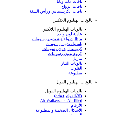
باقات ماما وبابا
باقات الزواج
باقات الكريسماس ورأس السنة
بالونات الهيليوم اللاتكس
بالونات الهيليوم اللاتكس
عادية لون واحد
ميتاليك ولؤلؤية بدون رسومات
باستيل بدون رسومات
كريستال بدون رسومات
كروم بدون رسومات
ماربل
بالونات النثار
القلوب
مطبوعة
بالونات الهيليوم الفويل
بالونات الهيليوم الفويل
3D-الدوائر (orbz)
Air Walkers and Air-filled
الأرقام
الأشكال الضخمة والمطبوعة