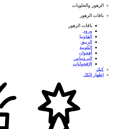
الزهور والحلويات
باقات الزهور
باقات الزهور
ورود
الفاونيا
الزنبق
الكوبية
أقحوان
البروتياس
الإقحوانات
كيك
إظهار الكل