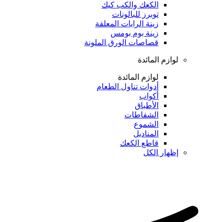
الكعك والكب كيك
توبرز للبالونات
زينة الرايات المعلقة
زينة بوم بومس
قصاصات الورق الملونة
لوازم المائدة
لوازم المائدة
أدوات تناول الطعام
أكواب
الأطباق
الشفاطات
الشموع
المناديل
قاطع الكعك
إظهار الكل