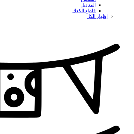
المناديل
قاطع الكعك
إظهار الكل