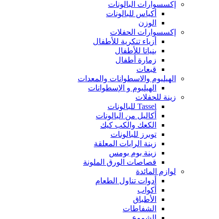
إكسسوارات البالونات
أكياس للبالونات
الوزن
إكسسوارات الحفلات
أزياء تنكرية للأطفال
بنياتا للأطفال
زمارة أطفال
قبعات
الهيليوم والاسطوانات والمعدات
الهيليوم و الإسطوانات
زينة للحفلات
Tassel للبالونات
أكاليل من البالونات
الكعك والكب كيك
توبرز للبالونات
زينة الرايات المعلقة
زينة بوم بومس
قصاصات الورق الملونة
لوازم المائدة
أدوات تناول الطعام
أكواب
الأطباق
الشفاطات
الشموع