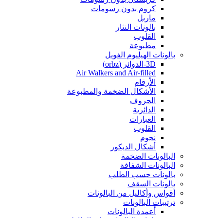
كروم بدون رسومات
ماربل
بالونات النثار
القلوب
مطبوعة
بالونات الهيليوم الفويل
3D-الدوائر (orbz)
Air Walkers and Air-filled
الأرقام
الأشكال الضخمة والمطبوعة
الحروف
الدائرية
العبارات
القلوب
نجوم
أشكال الديكور
البالونات الضخمة
البالونات الشفافة
بالونات حسب الطلب
بالونات السقف
أقواس وأكاليل من البالونات
ترتيبات البالونات
أعمدة البالونات