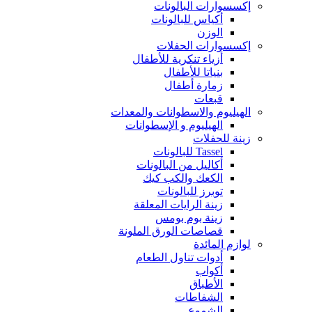
إكسسوارات البالونات
أكياس للبالونات
الوزن
إكسسوارات الحفلات
أزياء تنكرية للأطفال
بنياتا للأطفال
زمارة أطفال
قبعات
الهيليوم والاسطوانات والمعدات
الهيليوم و الإسطوانات
زينة للحفلات
Tassel للبالونات
أكاليل من البالونات
الكعك والكب كيك
توبرز للبالونات
زينة الرايات المعلقة
زينة بوم بومس
قصاصات الورق الملونة
لوازم المائدة
أدوات تناول الطعام
أكواب
الأطباق
الشفاطات
الشموع