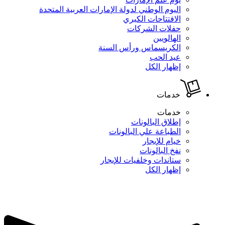
اليوم الوطني لدولة الإمارات العربية المتحدة
الافتتاحات الكبري
حفلات الشركات
الهالويين
الكريسماس ورأس السنة
عيد الحب
إظهار الكل
خدمات
خدمات
إطلاق البالونات
الطباعة علي البالونات
خيام للإيجار
نفخ البالونات
ستاندات وخلفيات للإيجار
إظهار الكل