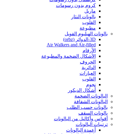
كروم بدون رسومات
ماربل
بالونات النثار
القلوب
مطبوعة
بالونات الهيليوم الفويل
3D-الدوائر (orbz)
Air Walkers and Air-filled
الأرقام
الأشكال الضخمة والمطبوعة
الحروف
الدائرية
العبارات
القلوب
نجوم
أشكال الديكور
البالونات الضخمة
البالونات الشفافة
بالونات حسب الطلب
بالونات السقف
أقواس وأكاليل من البالونات
ترتيبات البالونات
أعمدة البالونات