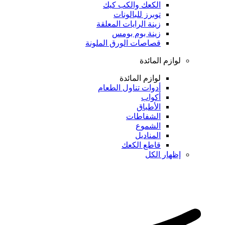
الكعك والكب كيك
توبرز للبالونات
زينة الرايات المعلقة
زينة بوم بومس
قصاصات الورق الملونة
لوازم المائدة
لوازم المائدة
أدوات تناول الطعام
أكواب
الأطباق
الشفاطات
الشموع
المناديل
قاطع الكعك
إظهار الكل