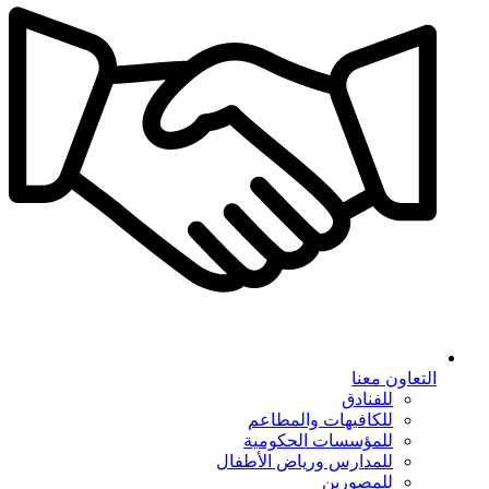
التعاون معنا
للفنادق
للكافيهات والمطاعم
للمؤسسات الحكومية
للمدارس ورياض الأطفال
للمصورين