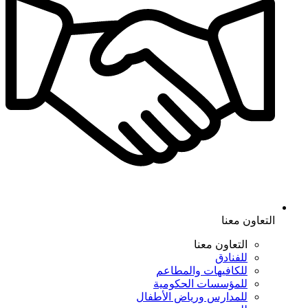
التعاون معنا
التعاون معنا
للفنادق
للكافيهات والمطاعم
للمؤسسات الحكومية
للمدارس ورياض الأطفال