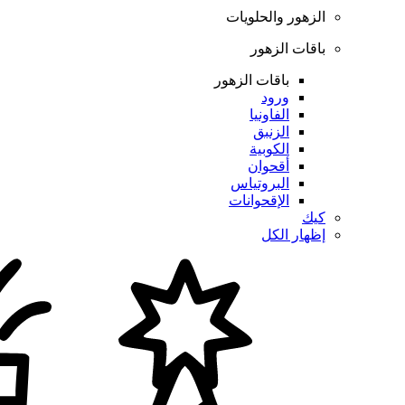
الزهور والحلويات
باقات الزهور
باقات الزهور
ورود
الفاونيا
الزنبق
الكوبية
أقحوان
البروتياس
الإقحوانات
كيك
إظهار الكل