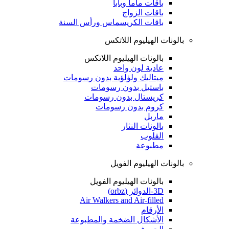
باقات ماما وبابا
باقات الزواج
باقات الكريسماس ورأس السنة
بالونات الهيليوم اللاتكس
بالونات الهيليوم اللاتكس
عادية لون واحد
ميتاليك ولؤلؤية بدون رسومات
باستيل بدون رسومات
كريستال بدون رسومات
كروم بدون رسومات
ماربل
بالونات النثار
القلوب
مطبوعة
بالونات الهيليوم الفويل
بالونات الهيليوم الفويل
3D-الدوائر (orbz)
Air Walkers and Air-filled
الأرقام
الأشكال الضخمة والمطبوعة