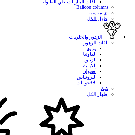
باقات البالونات علي الطاولة
Balloon columns
اي مناسبه
إظهار الكل
الزهور والحلويات
باقات الزهور
ورود
الفاونيا
الزنبق
الكوبية
أقحوان
البروتياس
الإقحوانات
كيك
إظهار الكل