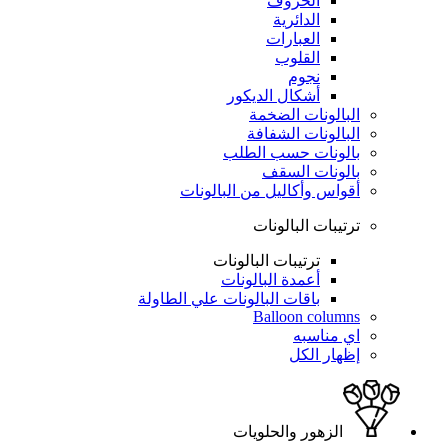
الحروف
الدائرية
العبارات
القلوب
نجوم
أشكال الديكور
البالونات الضخمة
البالونات الشفافة
بالونات حسب الطلب
بالونات السقف
أقواس وأكاليل من البالونات
ترتيبات البالونات
ترتيبات البالونات
أعمدة البالونات
باقات البالونات علي الطاولة
Balloon columns
اي مناسبه
إظهار الكل
الزهور والحلويات