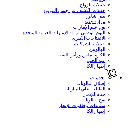
حفلات الزواج
حفلات الكشف عن جنس المولود
بيبي شاور
مولود جديد
يوم علم الإمارات
اليوم الوطني لدولة الإمارات العربية المتحدة
الافتتاحات الكبري
حفلات الشركات
الهالويين
الكريسماس ورأس السنة
عيد الحب
إظهار الكل
خدمات
إطلاق البالونات
الطباعة علي البالونات
خيام للإيجار
نفخ البالونات
ستاندات وخلفيات للإيجار
إظهار الكل