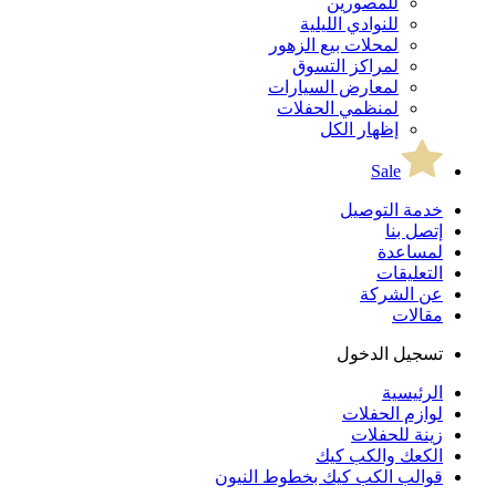
للمصورين
للنوادي الليلية
لمحلات بيع الزهور
لمراكز التسوق
لمعارض السيارات
لمنظمي الحفلات
إظهار الكل
Sale
خدمة التوصيل
إتصل بنا
لمساعدة
التعليقات
عن الشركة
مقالات
تسجيل الدخول
الرئيسية
لوازم الحفلات
زينة للحفلات
الكعك والكب كيك
قوالب الكب كيك بخطوط النيون