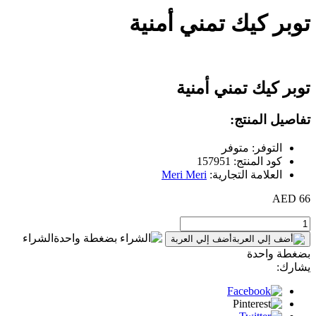
توبر كيك تمني أمنية
توبر كيك تمني أمنية
تفاصيل المنتج:
التوفر: متوفر
كود المنتج: 157951
العلامة التجارية:
Meri Meri
66 AED
الشراء
أضف إلي العربة
بضغطة واحدة
يشارك: