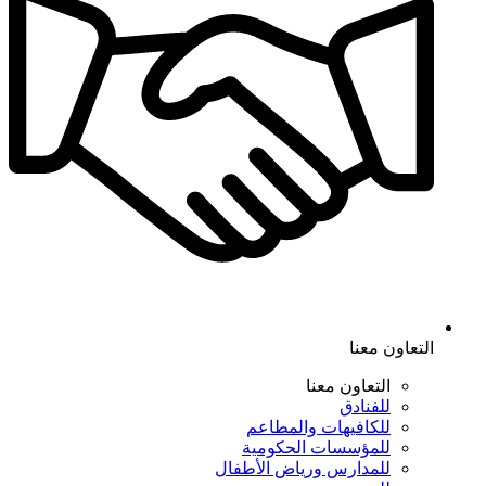
التعاون معنا
التعاون معنا
للفنادق
للكافيهات والمطاعم
للمؤسسات الحكومية
للمدارس ورياض الأطفال