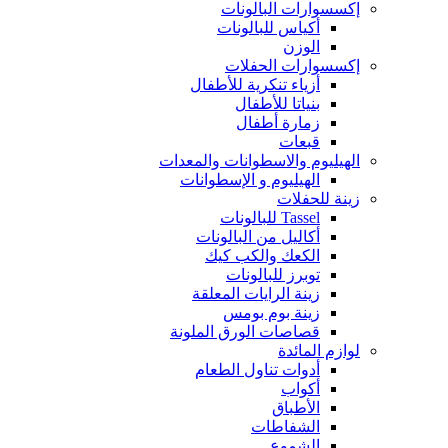
إكسسوارات البالونات
أكياس للبالونات
الوزن
إكسسوارات الحفلات
أزياء تنكرية للأطفال
بنياتا للأطفال
زمارة أطفال
قبعات
الهيليوم والاسطوانات والمعدات
الهيليوم و الإسطوانات
زينة للحفلات
Tassel للبالونات
أكاليل من البالونات
الكعك والكب كيك
توبرز للبالونات
زينة الرايات المعلقة
زينة بوم بومس
قصاصات الورق الملونة
لوازم المائدة
أدوات تناول الطعام
أكواب
الأطباق
الشفاطات
الشموع