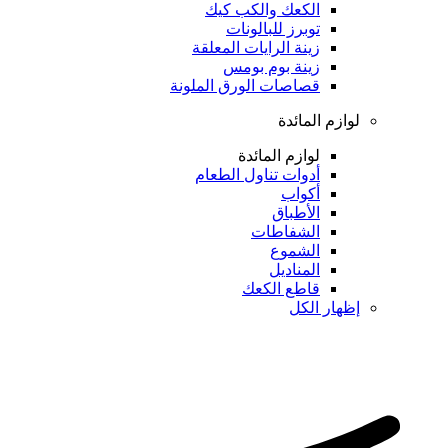
الكعك والكب كيك
توبرز للبالونات
زينة الرايات المعلقة
زينة بوم بومس
قصاصات الورق الملونة
لوازم المائدة
لوازم المائدة
أدوات تناول الطعام
أكواب
الأطباق
الشفاطات
الشموع
المناديل
قاطع الكعك
إظهار الكل