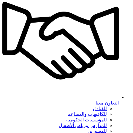
التعاون معنا
للفنادق
للكافيهات والمطاعم
للمؤسسات الحكومية
للمدارس ورياض الأطفال
للمصورين