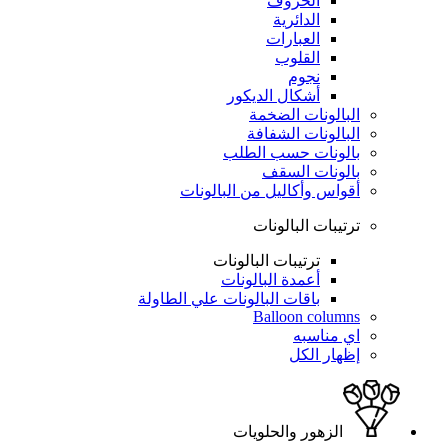
الحروف
الدائرية
العبارات
القلوب
نجوم
أشكال الديكور
البالونات الضخمة
البالونات الشفافة
بالونات حسب الطلب
بالونات السقف
أقواس وأكاليل من البالونات
ترتيبات البالونات
ترتيبات البالونات
أعمدة البالونات
باقات البالونات علي الطاولة
Balloon columns
اي مناسبه
إظهار الكل
الزهور والحلويات