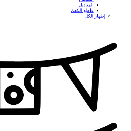
المناديل
قاطع الكعك
إظهار الكل