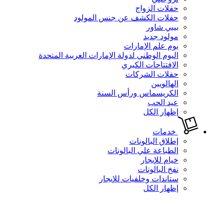
حفلات الزواج
حفلات الكشف عن جنس المولود
بيبي شاور
مولود جديد
يوم علم الإمارات
اليوم الوطني لدولة الإمارات العربية المتحدة
الافتتاحات الكبري
حفلات الشركات
الهالويين
الكريسماس ورأس السنة
عيد الحب
إظهار الكل
خدمات
إطلاق البالونات
الطباعة علي البالونات
خيام للإيجار
نفخ البالونات
ستاندات وخلفيات للإيجار
إظهار الكل