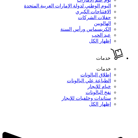
اليوم الوطني لدولة الإمارات العربية المتحدة
الافتتاحات الكبري
حفلات الشركات
الهالويين
الكريسماس ورأس السنة
عيد الحب
إظهار الكل
خدمات
خدمات
إطلاق البالونات
الطباعة علي البالونات
خيام للإيجار
نفخ البالونات
ستاندات وخلفيات للإيجار
إظهار الكل