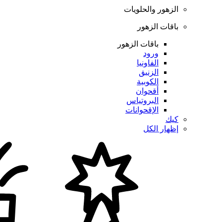
الزهور والحلويات
باقات الزهور
باقات الزهور
ورود
الفاونيا
الزنبق
الكوبية
أقحوان
البروتياس
الإقحوانات
كيك
إظهار الكل