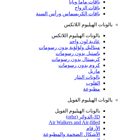
باقات ماما وبابا
باقات الزواج
باقات الكريسماس ورأس السنة
بالونات الهيليوم اللاتكس
بالونات الهيليوم اللاتكس
عادية لون واحد
ميتاليك ولؤلؤية بدون رسومات
باستيل بدون رسومات
كريستال بدون رسومات
كروم بدون رسومات
ماربل
بالونات النثار
القلوب
مطبوعة
بالونات الهيليوم الفويل
بالونات الهيليوم الفويل
3D-الدوائر (orbz)
Air Walkers and Air-filled
الأرقام
الأشكال الضخمة والمطبوعة