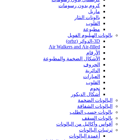
كروم بدون رسومات
ماربل
بالونات النثار
القلوب
مطبوعة
بالونات الهيليوم الفويل
3D-الدوائر (orbz)
Air Walkers and Air-filled
الأرقام
الأشكال الضخمة والمطبوعة
الحروف
الدائرية
العبارات
القلوب
نجوم
أشكال الديكور
البالونات الضخمة
البالونات الشفافة
بالونات حسب الطلب
بالونات السقف
أقواس وأكاليل من البالونات
ترتيبات البالونات
أعمدة البالونات