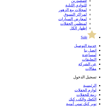
للمصورين
للنوادي الليلية
لمحلات بيع الزهور
لمراكز التسوق
لمعارض السيارات
لمنظمي الحفلات
إظهار الكل
Sale
خدمة التوصيل
إتصل بنا
لمساعدة
التعليقات
عن الشركة
مقالات
تسجيل الدخول
الرئيسية
لوازم الحفلات
زينة للحفلات
الكعك والكب كيك
توبر كيك تمني أمنية