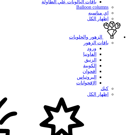
باقات البالونات علي الطاولة
Balloon columns
اي مناسبه
إظهار الكل
الزهور والحلويات
باقات الزهور
ورود
الفاونيا
الزنبق
الكوبية
أقحوان
البروتياس
الإقحوانات
كيك
إظهار الكل