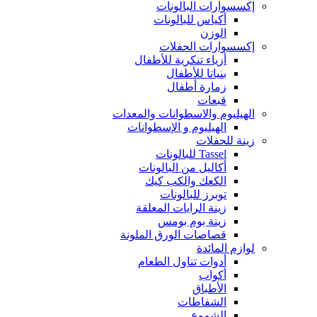
إكسسوارات البالونات
أكياس للبالونات
الوزن
إكسسوارات الحفلات
أزياء تنكرية للأطفال
بنياتا للأطفال
زمارة أطفال
قبعات
الهيليوم والاسطوانات والمعدات
الهيليوم و الإسطوانات
زينة للحفلات
Tassel للبالونات
أكاليل من البالونات
الكعك والكب كيك
توبرز للبالونات
زينة الرايات المعلقة
زينة بوم بومس
قصاصات الورق الملونة
لوازم المائدة
أدوات تناول الطعام
أكواب
الأطباق
الشفاطات
الشموع