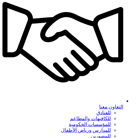
التعاون معنا
للفنادق
للكافيهات والمطاعم
للمؤسسات الحكومية
للمدارس ورياض الأطفال
للمصورين