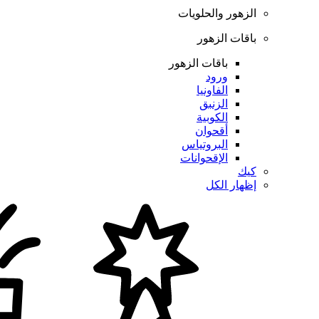
الزهور والحلويات
باقات الزهور
باقات الزهور
ورود
الفاونيا
الزنبق
الكوبية
أقحوان
البروتياس
الإقحوانات
كيك
إظهار الكل