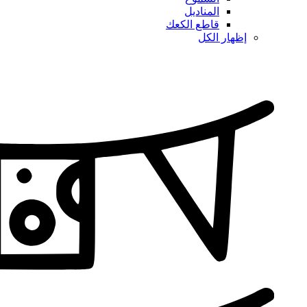
المناديل
قاطع الكعك
إظهار الكل