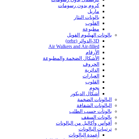
كروم بدون رسومات
ماربل
بالونات النثار
القلوب
مطبوعة
بالونات الهيليوم الفويل
3D-الدوائر (orbz)
Air Walkers and Air-filled
الأرقام
الأشكال الضخمة والمطبوعة
الحروف
الدائرية
العبارات
القلوب
نجوم
أشكال الديكور
البالونات الضخمة
البالونات الشفافة
بالونات حسب الطلب
بالونات السقف
أقواس وأكاليل من البالونات
ترتيبات البالونات
أعمدة البالونات