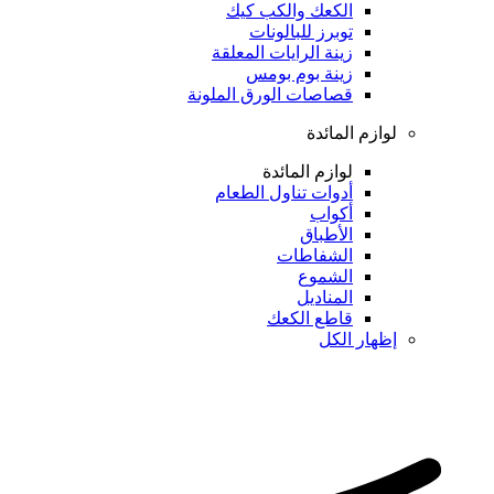
الكعك والكب كيك
توبرز للبالونات
زينة الرايات المعلقة
زينة بوم بومس
قصاصات الورق الملونة
لوازم المائدة
لوازم المائدة
أدوات تناول الطعام
أكواب
الأطباق
الشفاطات
الشموع
المناديل
قاطع الكعك
إظهار الكل