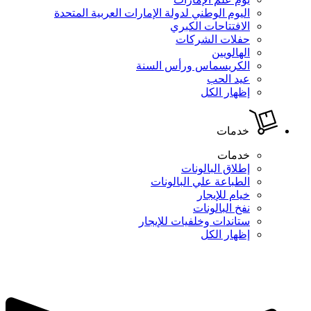
اليوم الوطني لدولة الإمارات العربية المتحدة
الافتتاحات الكبري
حفلات الشركات
الهالويين
الكريسماس ورأس السنة
عيد الحب
إظهار الكل
خدمات
خدمات
إطلاق البالونات
الطباعة علي البالونات
خيام للإيجار
نفخ البالونات
ستاندات وخلفيات للإيجار
إظهار الكل