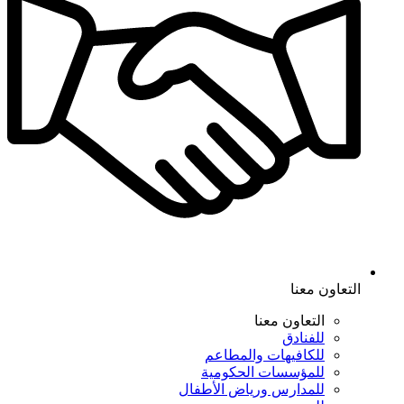
التعاون معنا
التعاون معنا
للفنادق
للكافيهات والمطاعم
للمؤسسات الحكومية
للمدارس ورياض الأطفال