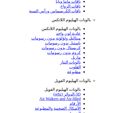
باقات ماما وبابا
باقات الزواج
باقات الكريسماس ورأس السنة
بالونات الهيليوم اللاتكس
بالونات الهيليوم اللاتكس
عادية لون واحد
ميتاليك ولؤلؤية بدون رسومات
باستيل بدون رسومات
كريستال بدون رسومات
كروم بدون رسومات
ماربل
بالونات النثار
القلوب
مطبوعة
بالونات الهيليوم الفويل
بالونات الهيليوم الفويل
3D-الدوائر (orbz)
Air Walkers and Air-filled
الأرقام
الأشكال الضخمة والمطبوعة