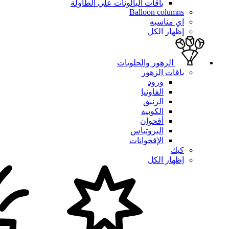
باقات البالونات علي الطاولة
Balloon columns
اي مناسبه
إظهار الكل
الزهور والحلويات
باقات الزهور
ورود
الفاونيا
الزنبق
الكوبية
أقحوان
البروتياس
الإقحوانات
كيك
إظهار الكل