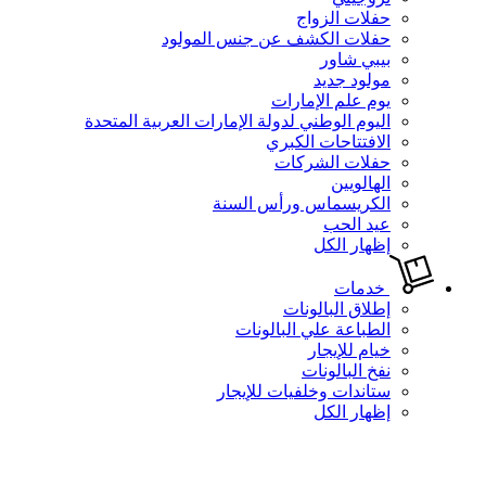
حفلات الزواج
حفلات الكشف عن جنس المولود
بيبي شاور
مولود جديد
يوم علم الإمارات
اليوم الوطني لدولة الإمارات العربية المتحدة
الافتتاحات الكبري
حفلات الشركات
الهالويين
الكريسماس ورأس السنة
عيد الحب
إظهار الكل
خدمات
إطلاق البالونات
الطباعة علي البالونات
خيام للإيجار
نفخ البالونات
ستاندات وخلفيات للإيجار
إظهار الكل