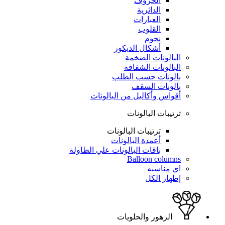
الحروف
الدائرية
العبارات
القلوب
نجوم
أشكال الديكور
البالونات الضخمة
البالونات الشفافة
بالونات حسب الطلب
بالونات السقف
أقواس وأكاليل من البالونات
ترتيبات البالونات
ترتيبات البالونات
أعمدة البالونات
باقات البالونات علي الطاولة
Balloon columns
اي مناسبه
إظهار الكل
الزهور والحلويات