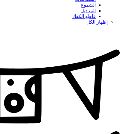
الشموع
المناديل
قاطع الكعك
إظهار الكل