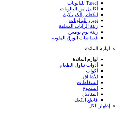
Tassel للبالونات
أكاليل من البالونات
الكعك والكب كيك
توبرز للبالونات
زينة الرايات المعلقة
زينة بوم بومس
قصاصات الورق الملونة
لوازم المائدة
لوازم المائدة
أدوات تناول الطعام
أكواب
الأطباق
الشفاطات
الشموع
المناديل
قاطع الكعك
إظهار الكل