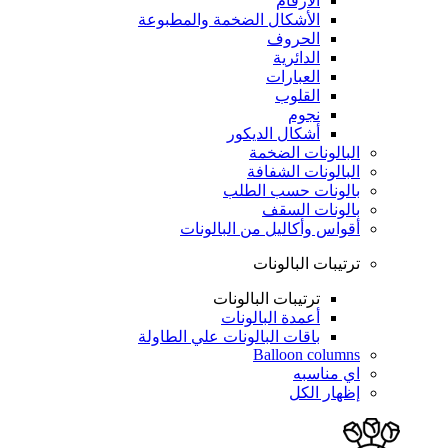
الأرقام
الأشكال الضخمة والمطبوعة
الحروف
الدائرية
العبارات
القلوب
نجوم
أشكال الديكور
البالونات الضخمة
البالونات الشفافة
بالونات حسب الطلب
بالونات السقف
أقواس وأكاليل من البالونات
ترتيبات البالونات
ترتيبات البالونات
أعمدة البالونات
باقات البالونات علي الطاولة
Balloon columns
اي مناسبه
إظهار الكل