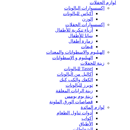
لوازم الحفلات
إكسسوارات البالونات
أكياس للبالونات
الوزن
إكسسوارات الحفلات
أزياء تنكرية للأطفال
بنياتا للأطفال
زمارة أطفال
قبعات
الهيليوم والاسطوانات والمعدات
الهيليوم و الإسطوانات
زينة للحفلات
Tassel للبالونات
أكاليل من البالونات
الكعك والكب كيك
توبرز للبالونات
زينة الرايات المعلقة
زينة بوم بومس
قصاصات الورق الملونة
لوازم المائدة
أدوات تناول الطعام
أكواب
الأطباق
الشفاطات