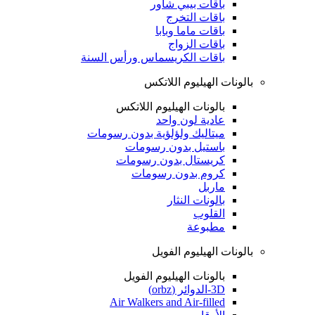
باقات بيبي شاور
باقات التخرج
باقات ماما وبابا
باقات الزواج
باقات الكريسماس ورأس السنة
بالونات الهيليوم اللاتكس
بالونات الهيليوم اللاتكس
عادية لون واحد
ميتاليك ولؤلؤية بدون رسومات
باستيل بدون رسومات
كريستال بدون رسومات
كروم بدون رسومات
ماربل
بالونات النثار
القلوب
مطبوعة
بالونات الهيليوم الفويل
بالونات الهيليوم الفويل
3D-الدوائر (orbz)
Air Walkers and Air-filled