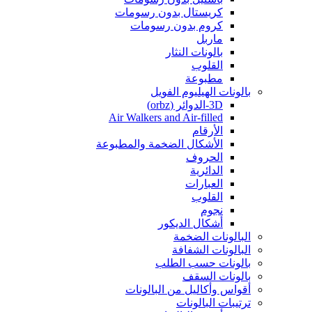
كريستال بدون رسومات
كروم بدون رسومات
ماربل
بالونات النثار
القلوب
مطبوعة
بالونات الهيليوم الفويل
3D-الدوائر (orbz)
Air Walkers and Air-filled
الأرقام
الأشكال الضخمة والمطبوعة
الحروف
الدائرية
العبارات
القلوب
نجوم
أشكال الديكور
البالونات الضخمة
البالونات الشفافة
بالونات حسب الطلب
بالونات السقف
أقواس وأكاليل من البالونات
ترتيبات البالونات