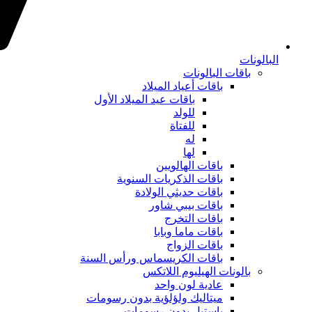
البالونات
باقات البالونات
باقات أعياد الميلاد
باقات عيد الميلاد الأول
للولد
للفتاة
له
لها
باقات الهالويين
باقات الذكريات السنوية
باقات حديثي الولادة
باقات بيبي شاور
باقات التخرج
باقات ماما وبابا
باقات الزواج
باقات الكريسماس ورأس السنة
بالونات الهيليوم اللاتكس
عادية لون واحد
ميتاليك ولؤلؤية بدون رسومات
باستيل بدون رسومات