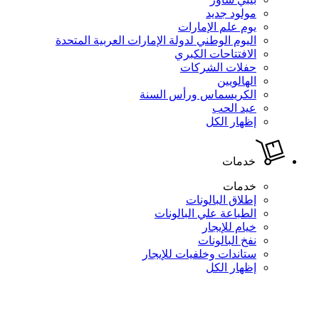
مولود جديد
يوم علم الإمارات
اليوم الوطني لدولة الإمارات العربية المتحدة
الافتتاحات الكبري
حفلات الشركات
الهالويين
الكريسماس ورأس السنة
عيد الحب
إظهار الكل
خدمات
خدمات
إطلاق البالونات
الطباعة علي البالونات
خيام للإيجار
نفخ البالونات
ستاندات وخلفيات للإيجار
إظهار الكل