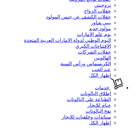
تزوجيني
حفلات الزواج
حفلات الكشف عن جنس المولود
بيبي شاور
مولود جديد
يوم علم الإمارات
اليوم الوطني لدولة الإمارات العربية المتحدة
الافتتاحات الكبري
حفلات الشركات
الهالويين
الكريسماس ورأس السنة
عيد الحب
إظهار الكل
خدمات
إطلاق البالونات
الطباعة علي البالونات
خيام للإيجار
نفخ البالونات
ستاندات وخلفيات للإيجار
إظهار الكل