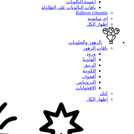
أعمدة البالونات
باقات البالونات علي الطاولة
Balloon columns
اي مناسبه
إظهار الكل
الزهور والحلويات
باقات الزهور
ورود
الفاونيا
الزنبق
الكوبية
أقحوان
البروتياس
الإقحوانات
كيك
إظهار الكل