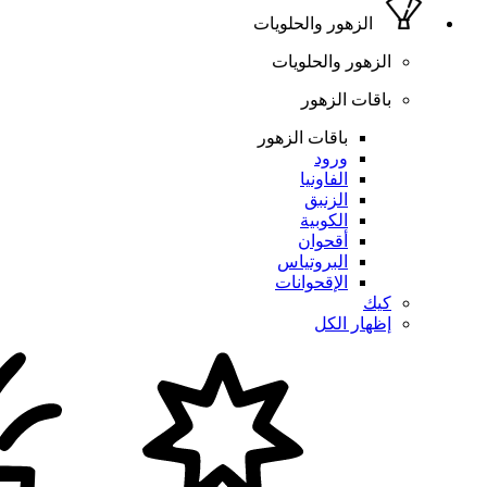
الزهور والحلويات
الزهور والحلويات
باقات الزهور
باقات الزهور
ورود
الفاونيا
الزنبق
الكوبية
أقحوان
البروتياس
الإقحوانات
كيك
إظهار الكل